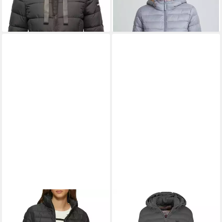
Applikationen
-13%
+9
+1
S.OLIVER
Steppjacke mit
GEOGRAPHICAL NORWAY
Reißverschluss und
Steppjacke Hochwertige