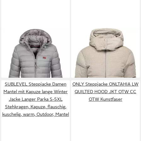
GEOGRAPHICAL NORWAY
RAGWEAR
Steppjacke
Steppjacke Damen Herbst
Roobie Cordy Wasserdichte
64,90 €
169,99 €
Jacke Steppjacke Outdoor
UVP
109,00 €
Winterjacke aus Kord mit
leicht Kapuze Übergangsjacke
-40%
abnehmbarer Kapuze
+8
SUBLEVEL Steppjacke Damen
ONLY Steppjacke ONLTAHIA LW
Mantel mit Kapuze lange Winter
QUILTED HOOD JKT OTW CC
Jacke Langer Parka S-5XL
OTW Kunstfaser
Stehkragen, Kapuze, flauschig,
kuschelig, warm, Outdoor, Mantel