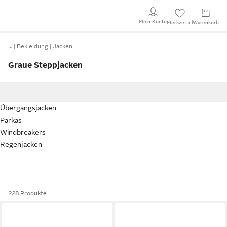
Mein Konto
Merkzettel
Warenkorb
…
Bekleidung
Jacken
Graue Steppjacken
Übergangsjacken
Parkas
Windbreakers
Regenjacken
228 Produkte