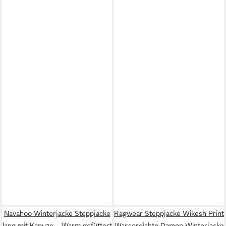
Navahoo Winterjacke Steppjacke
Ragwear Steppjacke Wikesh Print
lang mit Kapuze – Warm gefüttert
Wasserdichte Damen Winterjacke