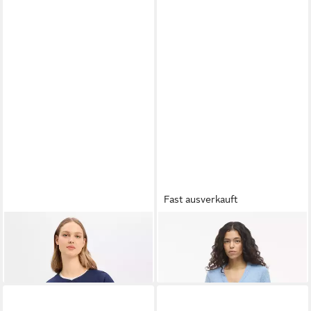
Fast ausverkauft
VILA
Steppjacke Valentina
VILA
Strickjacke VIDoris
ab 47,59 €
33,99 €
UVP
55,99 €
UVP
39,99 €
-15%
-15%