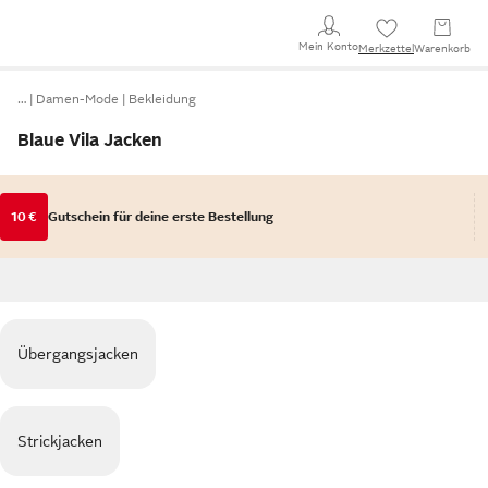
Mein Konto
Merkzettel
Warenkorb
…
Damen-Mode
Bekleidung
Blaue Vila Jacken
10 €
Gutschein für deine erste Bestellung
Übergangsjacken
Strickjacken