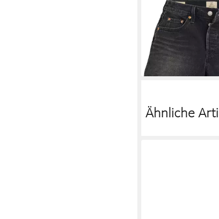
LEVI'S®
Shorts Die P
schmeichelt kurvigen 
ab 69,90 €
Ähnliche Arti