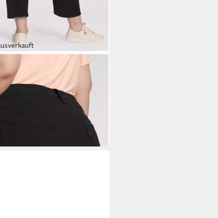
ausverkauft
'S® PLUS
7/8-Jeans 501®
 in klassischer Leibhöhe
3,99 €
UVP
109,95 €