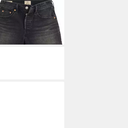
'S®
Shorts Die Passform
eichelt kurvigen Figuren
9,99 €
UVP
69,95 €