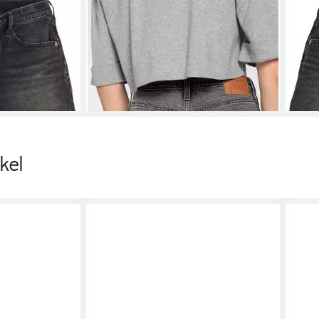
assform
LEVI'S®
Shorts 501® ORIGINAL
LEVI
Figuren
SHORT Sommerhose 501 Collection
schm
ab 52,99 €
ab 5
UVP
64,95 €
-18%
-14%
+1
kel