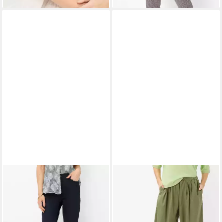
BRAX
3/4-Hose Style MARY
BRAX
3/4-Hose Style MABEL
C
S
52,95 €
83,95 €
UVP
79,95 €
UVP
99,95 €
-34%
-16%