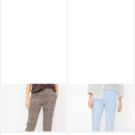
BRAX
3/4-Hose Style
BRAX
3/4-Hose Style
MARON S
MARON S
70,95 €
ab 73,95 €
UVP
109,95 €
UVP
99,95 €
-35%
-26%
+3