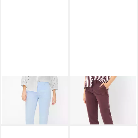
BRAX
3/4-Hose Style
BRAX
3/4-Hose Style
MARON S
MARON S
ab 73,95 €
99,95 €
UVP
99,95 €
-26%
+3