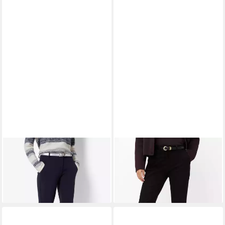
BRAX
Caprihose Style
BRAX
3/4-Hose Style
MARON S
MARON S
ab 99,95 €
109,95 €