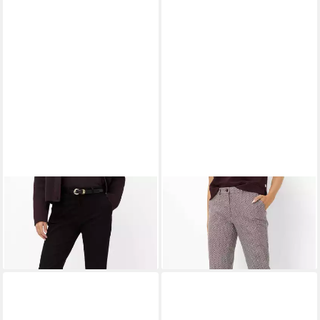
BRAX
3/4-Hose Style
BRAX
3/4-Hose Style
MARON S
MARON S
109,95 €
109,95 €