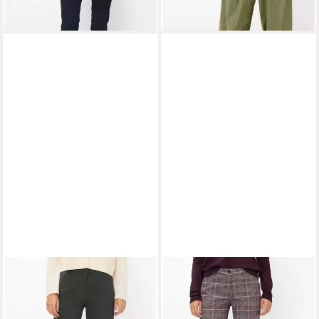
BRAX
Caprihose Style
BRAX
Caprihose Style
MARON S
MARON S
99,95 €
109,95 €