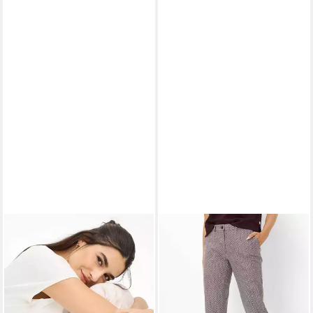
BRAX
3/4-Hose Style
BRAX
3/4-Hose Style
MARON S
MARON S
70,95 €
109,95 €
UVP
109,95 €
-35%