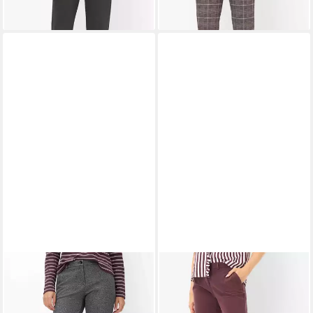
BRAX
Caprihose Style
BRAX
3/4-Hose Style
MARON S
MARON S
99,95 €
99,95 €