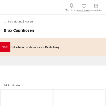
Mein Konto
Merkzettel
Warenkorb
…
Bekleidung
Hosen
Brax Caprihosen
10 €
Gutschein für deine erste Bestellung
14 Produkte