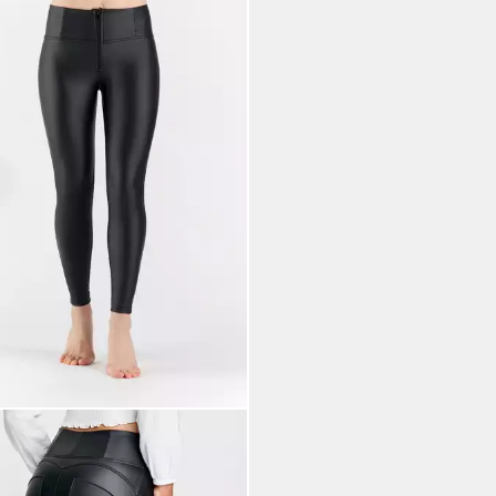
DY
ings WRUP Superskinny mit
ng & Shaping Effekt