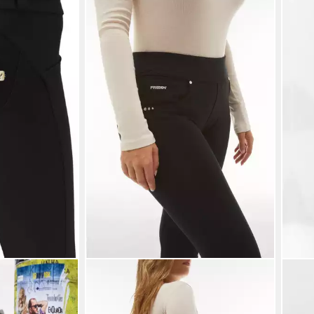
FREDDY
FRED
ERSKINNY mit
Shapingleggings NOW SKINNY mit
Jegg
kt
Lifting & Shaping Effekt
Lifti