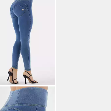
DY
ings WRUP mit hohem Bund und
-Up Effekt
9,98 €
UVP
139,00 €