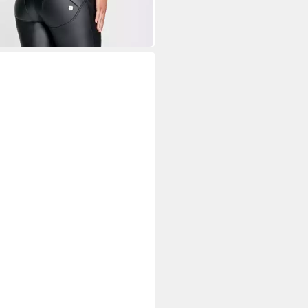
1,99 €
UVP
139,00 €