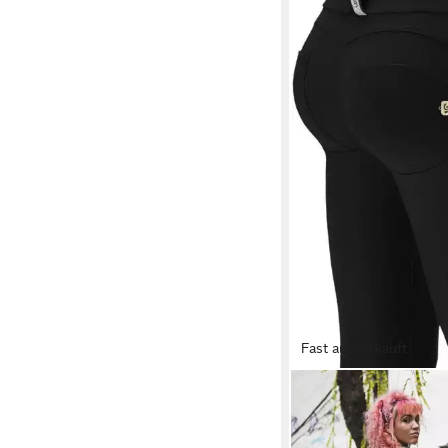
Fast ausverkauft
FREDDY
Jeggings WRUP2 SUP
Lifting & Shaping Effe