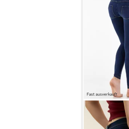
Fast ausverkauft
FREDDY
Jeggings WRUP2RC0
Lifting & Shaping Effe
109,99 €
UVP
129,00 €