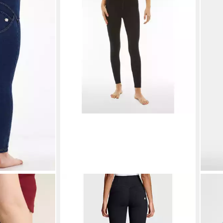
FREDDY
FRED
02ORG mit
Leggings WRUP2 SUPERSKINNY mit
Jegg
kt
Push-up Effekt
Push
ab 101,99 €
ab 7
UVP
119,00 €