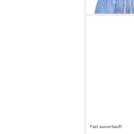
Kurz
Fast ausverkauft