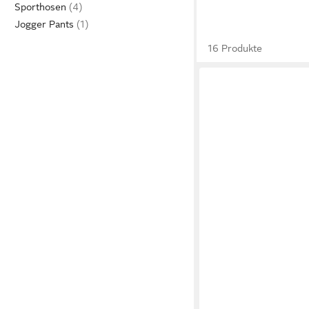
Sporthosen
Jogger Pants
16 Produkte