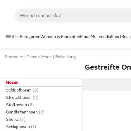
Alle Kategorien
Wohnen & Einrichten
Mode
Multimedia
Sport
Beau
Startseite
Damen-Mode
Bekleidung
Gestreifte O
Hosen
Schlupfhosen
Stretchhosen
Stoffhosen
Bundfaltenhosen
Shorts
Schlaghosen