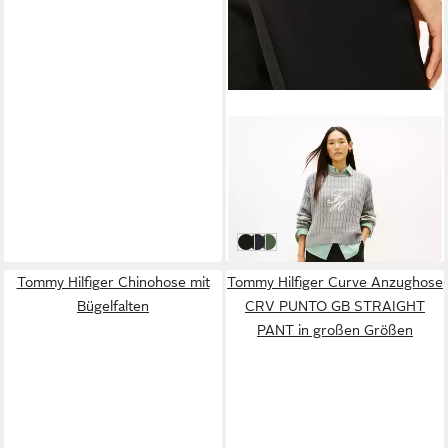
TOMMY HILFIGER
Anzughose TIMELESS WOOL
WIDE LEG PANT mit Wolle
ab 110,99 €
UVP
169,90 €
-35%
Black
Dark Night Navy
Nordic Taupe
Tommy Hilfiger Chinohose mit
Tommy Hilfiger Curve Anzughose
Bügelfalten
CRV PUNTO GB STRAIGHT
PANT in großen Größen