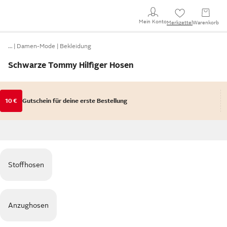
Mein Konto
Merkzettel
Warenkorb
…
Damen-Mode
Bekleidung
Schwarze Tommy Hilfiger Hosen
10 €
Gutschein für deine erste Bestellung
Stoffhosen
Anzughosen