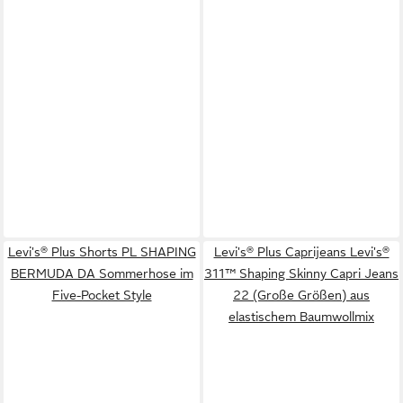
Levi's® Plus Shorts PL SHAPING
Levi's® Plus Caprijeans Levi's®
BERMUDA DA Sommerhose im
311™ Shaping Skinny Capri Jeans
Five-Pocket Style
22 (Große Größen) aus
elastischem Baumwollmix