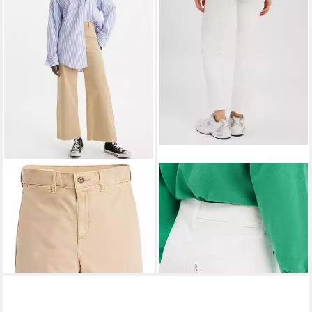
LEVI'S®
Chinohose VINTAGE
LEVI'S®
Straight-Jeans 314
mit weiter Beinform
Shaping Straight
ab 40,04 €
76,49 €
UVP
89,95 €
UVP
89,99 €
-55%
-15%