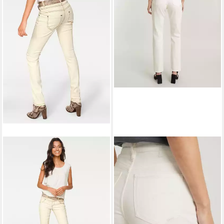
HEINE
Bequeme Jeans
G-STAR
High-waist-Jeans
Skinny-Jeans leicht vertieft
Viktoria High Straight
59,99 €
ab 57,24 €
UVP
129,95 €
-56%