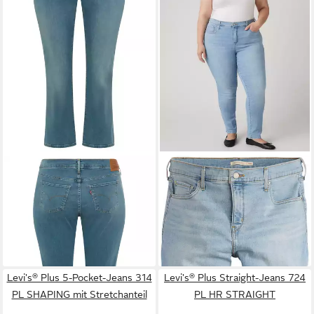
LEVI'S® PLUS
Bootcut-Jeans
LEVI'S® PLUS
Skinny-fit-
315 Shaping
Jeans 311 PL SHAPING
ab 54,48 €
ab 73,99 €
UVP
89,95 €
SKINNY *D figurformend mit
UVP
89,95 €
-39%
Stretch
-18%
+3
Levi's® Plus 5-Pocket-Jeans 314
Levi's® Plus Straight-Jeans 724
PL SHAPING mit Stretchanteil
PL HR STRAIGHT