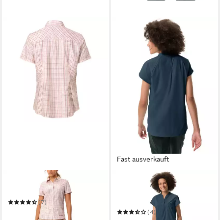
Fast ausverkauft
VAUDE
VAUDE
Funktionsbluse Tacun Shirt II
Funktionsbluse WOMEN'S
YARAS SL SHIRT II
(7)
54,99 €
(4)