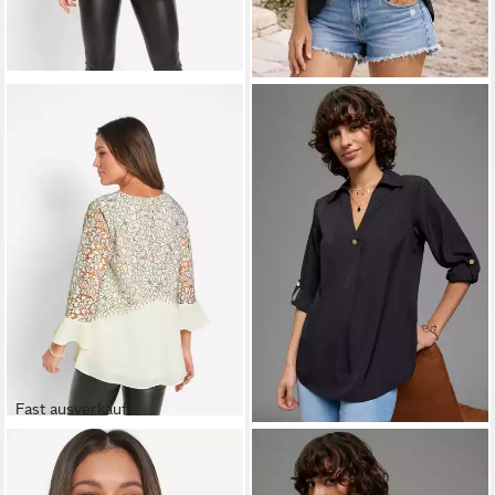
Fast ausverkauft
BONPRIX
Tunika für festliche
LAURA SCOTT
Klassische
Anlässe, modischer
Bluse feminin geschnitten,