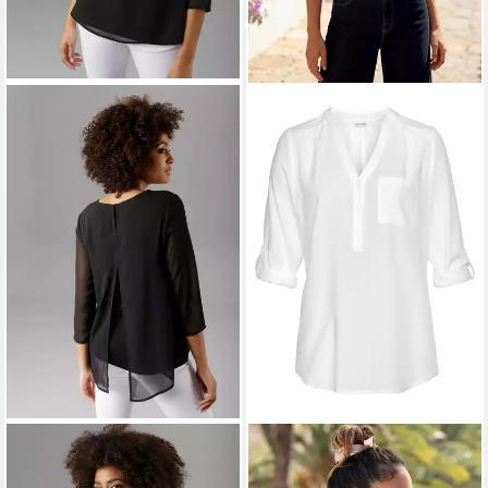
ANISTON SELECTED
LASCANA
Schlupfbluse mit
Schlupfbluse mit
3/4-Ärmeln und Knopfleiste,