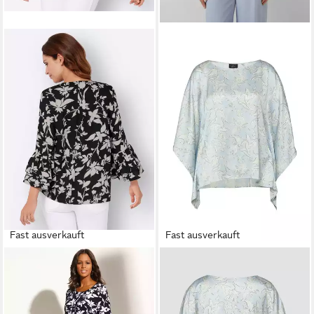
Fast ausverkauft
Fast ausverkauft
WITT
Klassische Bluse Bluse
S.OLIVER
Kurzarmbluse
3/4-Arm
Bluse Fließende Poncho-Bluse
ab 39,99 €
55,99 €
UVP
69,99 €