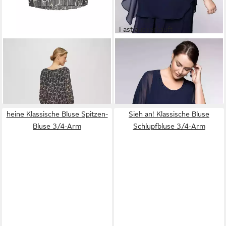
Fast ausverkauft
S.OLIVER
Kurzarmbluse
SHEEGO
Klassische Bluse
Bluse Bluse in feinem Plisée
Tunika 3/4-Arm
79,99 €
79,99 €
mit abstrakter Musterung
heine Klassische Bluse Spitzen-
Sieh an! Klassische Bluse
Bluse 3/4-Arm
Schlupfbluse 3/4-Arm