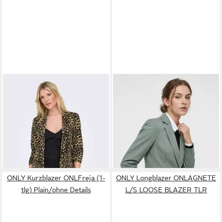
ONLY
Kurzblazer ONLELLY
ONLY
Kurzblazer ONLPEACH
3/4 LIFE BLAZER AOP TLR
L/S FIT BLAZER TLR NOOS
ab 25,14 €
ab 48,99 €
UVP
49,99 €
UVP
59,99 €
-50%
-18%
ONLY Kurzblazer ONLFreja (1-
ONLY Longblazer ONLAGNETE
tlg) Plain/ohne Details
L/S LOOSE BLAZER TLR