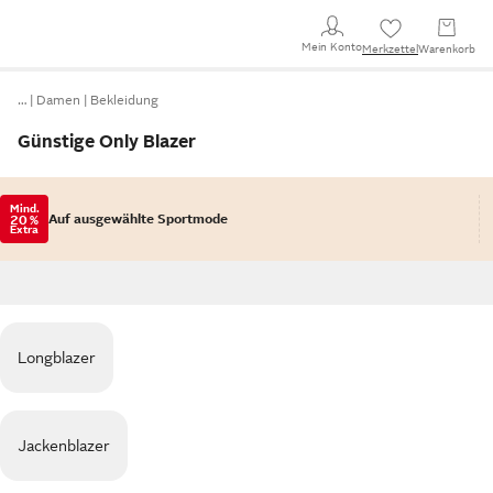
Mein Konto
Merkzettel
Warenkorb
…
Damen
Bekleidung
Günstige Only Blazer
Mind.
Auf ausgewählte Sportmode
20 %
Extra
Longblazer
Jackenblazer