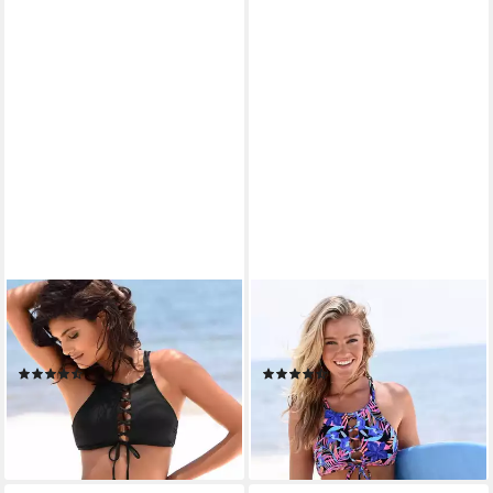
BENCH.
BENCH.
Bustier-Bikini-Top Perfect, mit
Bikini-Hose Pitch in
raffinierter Schnürung
klassischer Schnittform
(162)
(71)
39,99 €
24,99 €
34,99 €
lieferbar - in 1-2 Werktagen bei dir
-29%
lieferbar - in 1-2 Werktagen bei dir