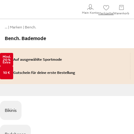
Mein Konto
Merkzettel
Warenkorb
…
Marken
Bench.
Bench. Bademode
Mind.
Auf ausgewählte Sportmode
20 %
Extra
10 €
Gutschein für deine erste Bestellung
Bikinis