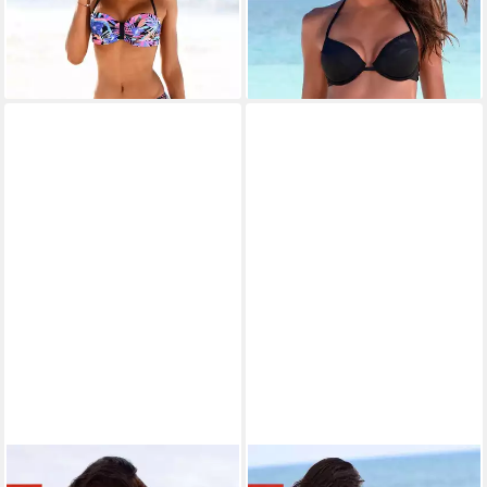
ab 39,99 €
39,99 €
49,99 €
lieferbar - in 1-2 Werktagen bei dir
-20%
lieferbar - in 1-2 Werktagen bei dir
BENCH.
BENCH.