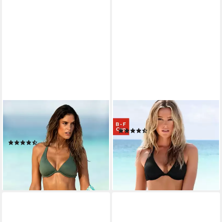
BENCH.
BENCH.
Highwaist-Bikini-Hose Perfect
Bügel-Bikini-Top Perfect
(229)
gekreutzte Bänder
ab 34,99 €
(283)
lieferbar - in 1-2 Werktagen bei dir
34,99 €
lieferbar - in 1-2 Werktagen bei dir