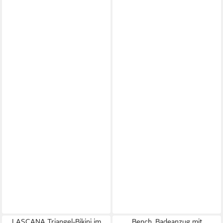
LASCANA Triangel-Bikini im
Bench. Badeanzug mit