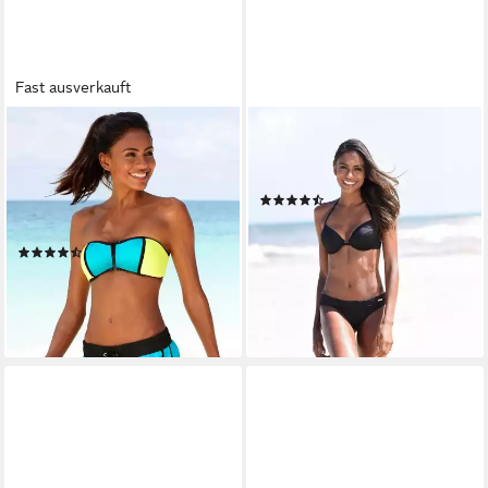
Fast ausverkauft
BENCH.
BENCH.
Badeshorts aus Microfaser,
Bikini-Hose Perfect Mit
mit Außenkordel, mit
breitem Umschlagbund
(155)
Gesäßtasche, mit
29,99 €
Klettverschluss
lieferbar - in 1-2 Werktagen bei dir
(632)
39,99 €
lieferbar - in 1-2 Werktagen bei dir