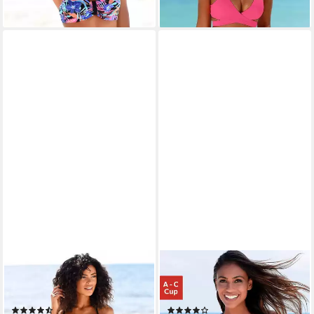
lieferbar - in 1-2 Werktagen bei dir
BENCH.
BENCH.
Bandeau-Bikini-Top Pitch, mit
Push-Up-Bikini-Top Perfect,
farbenfrohem Druck
im Uni-Style
(98)
(121)