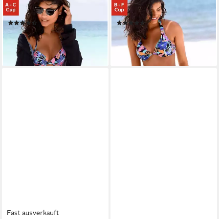
Push-Up-Bikini-Top Pitch, mit
Bügel-Bikini-Top Pitch, mit
farbenfrohem Druck
tropischem Design
(36)
(68)
39,99 €
ab 34,99 €
49,99 €
44,99 €
-20%
-22%
lieferbar - in 1-2 Werktagen bei dir
lieferbar - in 1-2 Werktagen bei dir
Fast ausverkauft