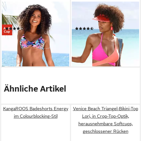
BENCH.
BENCH.
Triangel-Bikini-Top Pitch, mit
Triangel-Bikini gewickelt in
stylischer Rückenlösung
zweifarbigem Design
(95)
(8)
34,99 €
ab 59,99 €
44,99 €
79,99 €
-22%
-25%
lieferbar - in 1-2 Werktagen bei dir
lieferbar - in 1-2 Werktagen bei dir
Ähnliche Artikel
KangaROOS Badeshorts Energy
Venice Beach Triangel-Bikini-Top
im Colourblocking-Stil
Lori, in Crop-Top-Optik,
herausnehmbare Softcups,
geschlossener Rücken