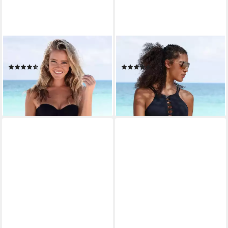
BENCH.
BENCH.
Bikini-Hose Perfect
Bikini-Hose Perfect
(182)
(200)
26,99 €
24,99 €
lieferbar - in 1-2 Werktagen bei dir
lieferbar - in 1-2 Werktagen bei dir