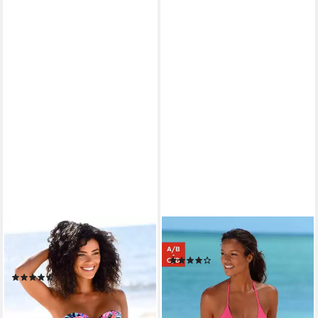
BENCH.
BENCH.
Bikini-Hose Pitch Seitliche
Triangel-Bikini in Wickeloptik
(269)
Bänder
ab 54,99 €
74,99 €
(84)
26,99 €
36,99 €
-27%
lieferbar - in 1-2 Werktagen bei dir
-27%