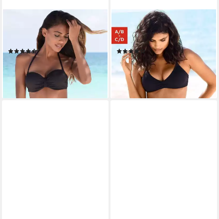
BENCH.
BENCH.
Bügel-Bandeau-Bikini-Top, im
Triangel-Bikini-Top Perfect, im
Uni-Style
Uni-Style
(249)
(189)
ab 34,99 €
ab 34,99 €
lieferbar - in 1-2 Werktagen bei dir
lieferbar - in 1-2 Werktagen bei dir