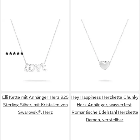
ECHTZEIT
ECHTZEIT
Kette mit Anhänger Schmuck
Kette mit Anhänger Schmuck
Geschenk Edelstahl Halskette
Geschenk Edelstahl Halskette
Love Letters
Puffy Heart Herz
(2)
ab 35,56 €
UVP
39,95 €
ab 22,24 €
UVP
49,95 €
-11%
-55%
lieferbar - in 2-3 Werktagen bei dir
lieferbar - in 2-3 Werktagen bei dir
Elli Kette mit Anhänger Herz 925
Hey Happiness Herzkette Chunky
Sterling Silber, mit Kristallen von
Herz Anhänger, wasserfest,
Swarovski®, Herz
Romantische Edelstahl Herzkette
Damen, verstellbar