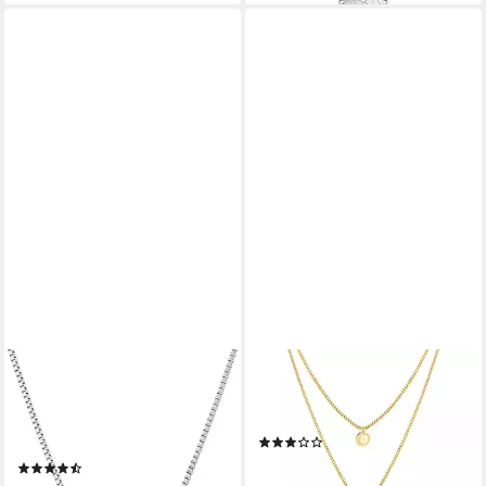
LIEBESKIND BERLIN
LIEBESKIND BERLIN
Kette mit Anhänger Schmuck
Kette mit Anhänger Schmuck
Geschenk Edelstahl Halskette
Edelstahl Layered Love Herz
(6)
Herz
49,00 €
UVP
79,90 €
(19)