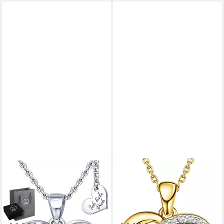
LIMANA
LIMANA
Herzkette Liebesbeweis
Herzkette echter Edelstein
Schmuck Damen 925 Silber
Damen Kette mit Herz
gold vergoldet Halskette
Anhänger 925 Silber gold
(Geschenk Frau Freundin,
(Geschenk für Frauen