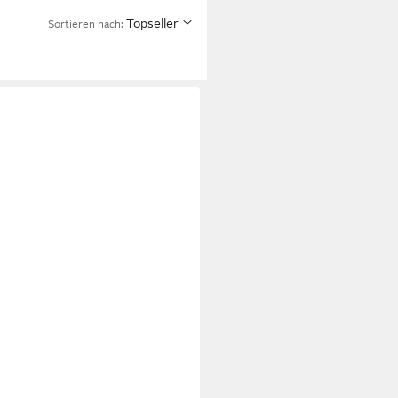
Topseller
Sortieren nach: