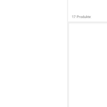
17 Produkte