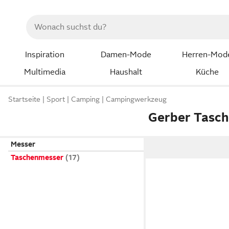
Inspiration
Damen-Mode
Herren-Mod
Multimedia
Haushalt
Küche
Startseite
Sport
Camping
Campingwerkzeug
Gerber Tasc
Messer
Taschenmesser