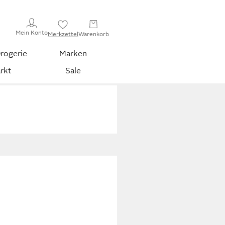
Mein Konto
Merkzettel
Warenkorb
rogerie
Marken
rkt
Sale