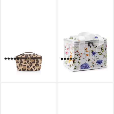
REISENTHEL®
LK TREND & STYLE
Kühltasche coolerbag S
Kühltasche kleine
pocket, 2 l, dicke Isolierung,
Lunchtasche aus recyceltem
Dicht schließender Deckel mit
RPET, kleine feine Kühltasche
2-Wege-Reißverschluss
für deine Brotzeit
(4)
(1)
ab 21,00 €
9,50 €
lieferbar - in 4-5 Werktagen bei dir
lieferbar - in 2-3 Werktagen bei dir