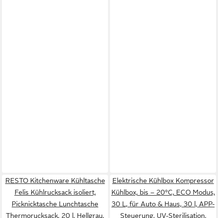
RESTO Kitchenware Kühltasche
Elektrische Kühlbox Kompressor
Felis Kühlrucksack isoliert,
Kühlbox, bis – 20°C, ECO Modus,
Picknicktasche Lunchtasche
30 L, für Auto & Haus, 30 l, APP-
Thermorucksack, 20 l, Hellgrau,
Steuerung, UV-Sterilisation,