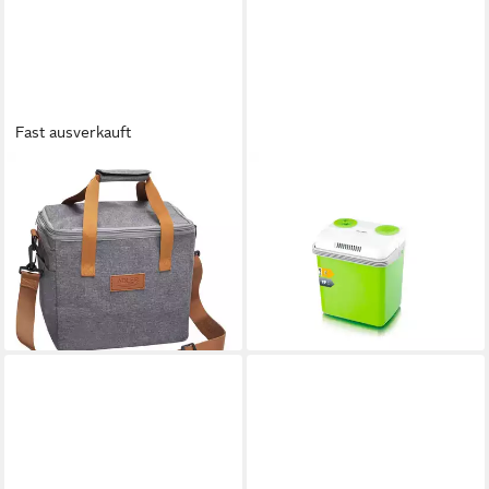
Fast ausverkauft
ADLER
SEVERIN
Kühltasche AD 4536,
Kühlbox, elektrisch, 19l, Kühl-
Thermotasche 10L, Lunch-
und Warmhaltefunktion, 2
Tasche für Büro, Picknick &
Anschlüsse für Auto
50,00 €
Strand
UVP
109,90 €
15,87 €
-55%
lieferbar - in 2-3 Werktagen bei dir
lieferbar - in 2-3 Werktagen bei dir