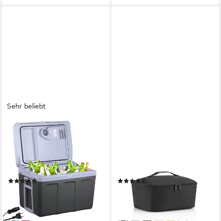
Sehr beliebt
AREBOS
REISENTHEL®
Elektrische Kühlbox 40L,
Kühltasche coolerbag M
Mobil Kühlschrank ECO
pocket, 4 l, dicke Isolierung,
Modus, Kühlen & Warmhalten,
Dicht schließender Deckel mit
2 Programme: COLD & HOT
2-Wege-Reißverschluss
(38)
(8)
79,90 €
ab 21,29 €
UVP
149,90 €
UVP
24,95 €
-47%
-15%
lieferbar - in 2-3 Werktagen bei dir
lieferbar - in 4-5 Werktagen bei dir