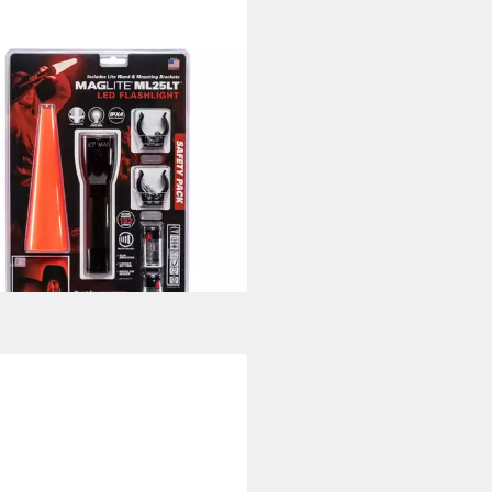
ITE
chenlampe ML25 LED
erheitslampe
8 €
UVP
67,95 €
%
rbar - in 2-3 Werktagen bei dir