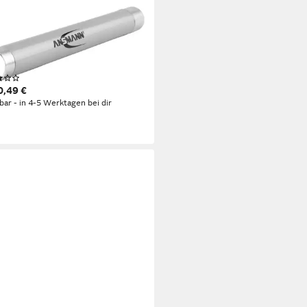
MANN AG
Taschenlampe X15 LED - Kleine
Stiftleuchte im praktischen
lschreiberformat
(1)
0,49 €
rbar - in 4-5 Werktagen bei dir