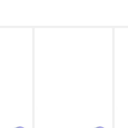
LEDLENSER
GP B
4 Lila, 72g
Taschenlampe Kidbeam4 Lila, 72g
LED 
arben, LED,
leicht, 12 cm lang, 4 Farben, LED,
CH31