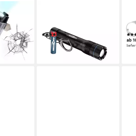
ANSMANN AG
ANS
gsstarke Akku-
LED Taschenlampe Taschenlampe
LED 
fallhammer (2-
mini – superhelle LED Schlüsselbund
LED-
Powerbank, für
Lampe
Kuge
(1)
lle
ab 9,99 €
ab 1
lieferbar - in 4-5 Werktagen bei dir
liefe
en bei dir