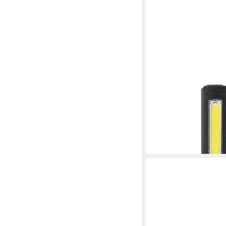
TREND LINE
Taschenlampe Trendli
Taschenlampe 150 Lu
Magnet-Haken
6,14 €
lieferbar - in 3-4 Werktag