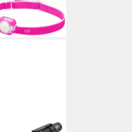
ium Knopfzellen Lila
5 €
rbar - in 2-3 Werktagen bei dir
MANN AG