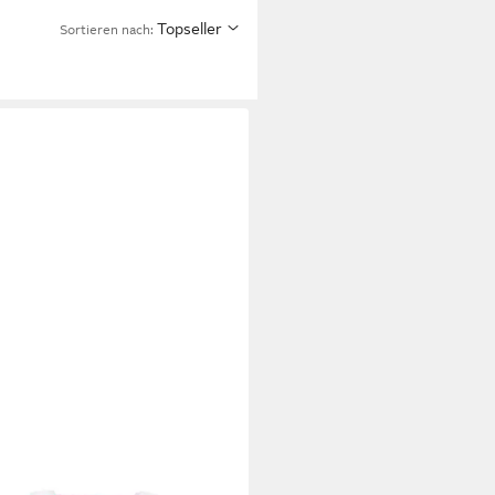
Topseller
Sortieren nach:
ATTERIES
Taschenlampe Stirnlampe GP
 40lumen inkl. 2x CR2025