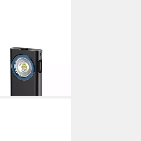
MANN AG
tlicht Ansmann 1600-0597
0R Mobile Kleinleuchte LED
warz
8,49 €
rbar - in 4-5 Werktagen bei dir