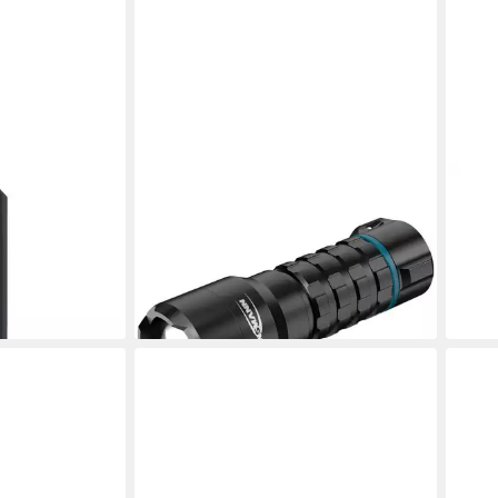
ANSMANN AG
ANS
ne
Taschenlampe Taschenlampe
Nach
men mit
Survival TS450RF
ML40
ab 42,99 €
UVP
49,99 €
Sch
ab 1
-14%
en bei dir
liefe
lieferbar - in 2-3 Werktagen bei dir