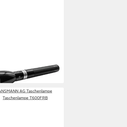
ITE
 Taschenlampe ML150LR 1082
n - Wiederaufladbare LED-
henlampe Schwarz
98 €
rbar - in 2-3 Werktagen bei dir
ANSMANN AG Taschenlampe
Taschenlampe T600FRB