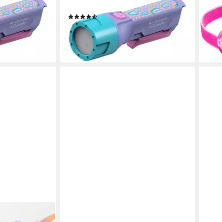
AAA, 18h Laufzeit
Lith
(6)
20,7
19,90 €
liefe
en bei dir
lieferbar - in 2-3 Werktagen bei dir
LEDLENSER
ANS