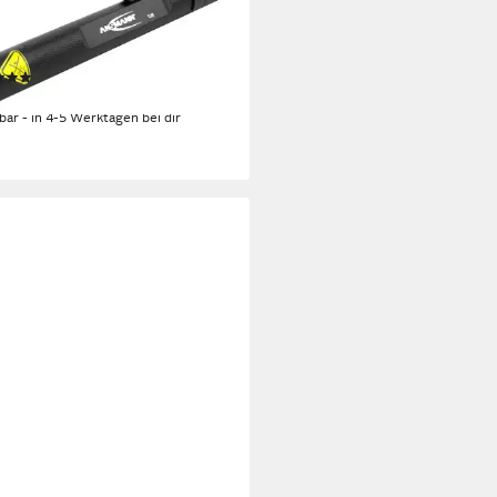
Taschenlampe LED Stiftleuchte
ni Taschenlampe, Penlight inkl.
 Batterien
(2)
3,99 €
rbar - in 4-5 Werktagen bei dir