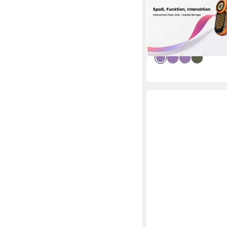
Taschenlampe LoopDot
Taschenlampe mit Pixe
Spielspaß (1-St)
59,90 €
lieferbar - in 2-3 Werktag