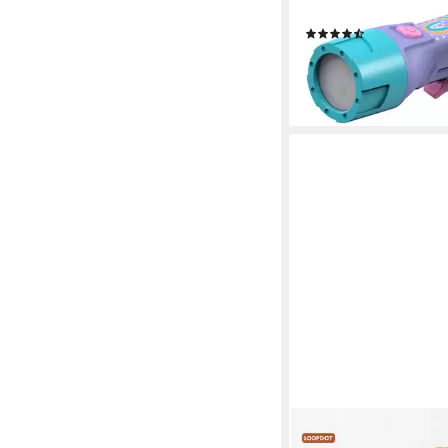
AAA, 18h Laufzeit
(6)
19,90 €
lieferbar - in 2-3 Werktag
LOOP GEAR