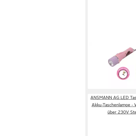
DEPESCHE
Taschenlampe MM Tas
Timer
ab 11,95 €
lieferbar - in 3-4 Werktag
ANSMANN AG LED Tas
Akku-Taschenlampe - 
über 230V St