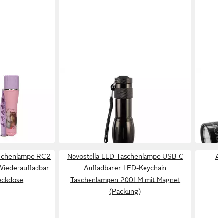
TREND LINE
MAGL
chenlampe mit
LED Taschenlampe Trendline
LED
schwarze Taschenlampe mit 9 LED
Lume
6,14 €
Tasc
en bei dir
lieferbar - in 3-4 Werktagen bei dir
192,
liefe
chenlampe RC2
Novostella LED Taschenlampe USB-C
Wiederaufladbar
Aufladbarer LED-Keychain
eckdose
Taschenlampen 200LM mit Magnet
(Packung)