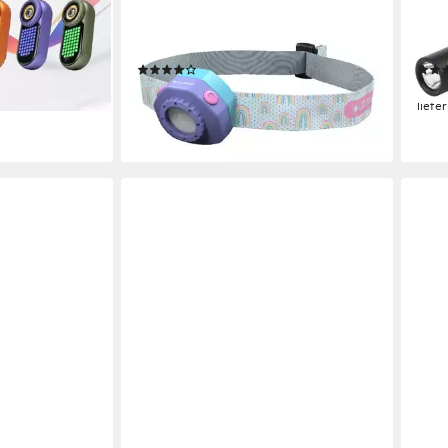
 – Die erste
LED Stirnlampe Kidled4R Lila, 3
LED 
l-Display und
Farbmodi (Rot, Blau, Weiß),
– Mi
Blinkfunktion, wiederaufladbar, Clip
2AAA
(1)
19,90 €
ab 2
en bei dir
lieferbar - in 2-3 Werktagen bei dir
liefe