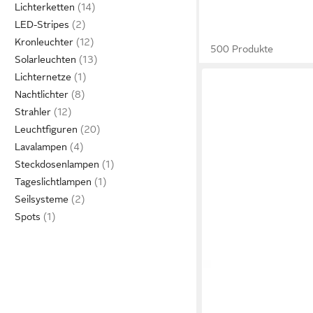
Lichterketten
LED-Stripes
Kronleuchter
500 Produkte
Solarleuchten
Lichternetze
Nachtlichter
Strahler
Leuchtfiguren
Lavalampen
Steckdosenlampen
Tageslichtlampen
Seilsysteme
Spots
LEDLENSER
Taschenlampe Kidbeam
leicht, 12 cm lang, 4 F