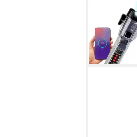
SHOP'N SMILE IDEOON
Taschenlampe Leistun
Taschenlampe mit Not
St), Gurtschneider & 
Auto, Camping & Notfä
21,99 €
UVP
59,90 €
-63%
lieferbar - in 2-3 Werktag