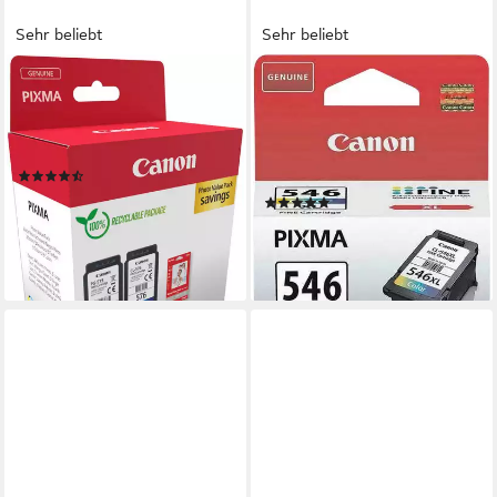
Sehr beliebt
Sehr beliebt
CANON
CANON
PG-575/CL-576 Photo Value
CL-546XL C/M/Y
Pack Tintenpatrone (Packung,
Tintenpatrone (original
2-tlg)
Druckerpatrone 546
(138)
cyan/magenta/gelb XL)
ab 31,99 €
(115)
lieferbar - in 2-3 Werktagen bei dir
ab 24,60 €
UVP
27,99 €
-12%
lieferbar - in 2-3 Werktagen bei dir