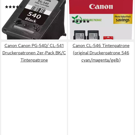
PG-540 Tintenpatrone
PG-540L+CL-541XL Photo
(216)
Value Pack Tintenpatrone
ab 21,78 €
(Packung)
lieferbar - in 2-3 Werktagen bei dir
(17)
ab 57,11 €
lieferbar - in 2-3 Werktagen bei dir
Canon Canon PG-540/ CL-541
Canon CL-546 Tintenpatrone
Druckerpatronen 2er-Pack BK/C
(original Druckerpatrone 546
Tintenpatrone
cyan/magenta/gelb)