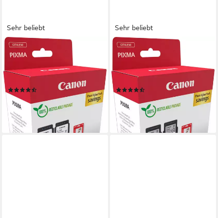
Sehr beliebt
Sehr beliebt
CANON
CANON
PG-545/CL-546 Photo Value
PG-540/CL-541 Photo Value
Pack Tintenpatrone (Packung,
Pack Tintenpatrone (Packung,
2-tlg)
2-tlg)
(145)
(144)
ab 37,95 €
ab 40,90 €
UVP
44,99 €
UVP
49,99 €
-16%
-18%
lieferbar - in 2-3 Werktagen bei dir
lieferbar - in 2-3 Werktagen bei dir