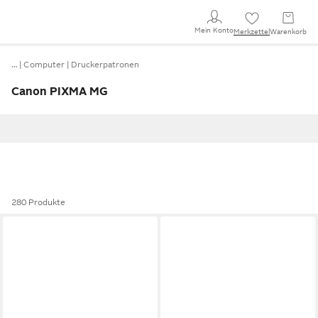
Mein Konto
Merkzettel
Warenkorb
…
Computer
Druckerpatronen
Canon PIXMA MG
280 Produkte