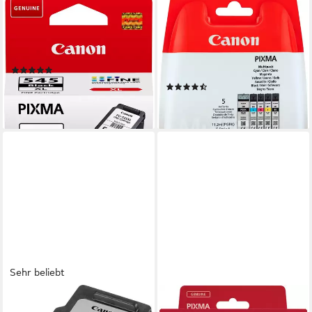
CANON
CANON
PG-545XL Tintenpatrone
PGI-580BK/CLI-581
(original Druckerpatrone 545
BK/C/M/Y Pigment- und
schwarz XL)
Farbstofftinte Multipack
(501)
Tintenpatrone (Packung, 5-
ab 29,49 €
(24)
tlg)
lieferbar - in 2-3 Werktagen bei dir
ab 50,90 €
lieferbar - in 2-3 Werktagen bei dir
Sehr beliebt
CANON
CANON