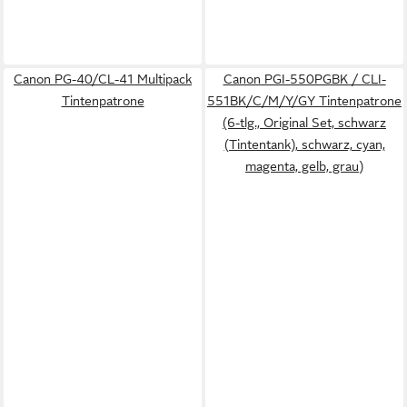
Canon PG-40/CL-41 Multipack
Canon PGI-550PGBK / CLI-
Tintenpatrone
551BK/C/M/Y/GY Tintenpatrone
(6-tlg., Original Set, schwarz
(Tintentank), schwarz, cyan,
magenta, gelb, grau)