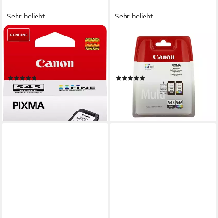
Sehr beliebt
Sehr beliebt
CANON
CANON
PG-545 Tintenpatrone
PG-545/CL-546
(original Druckerpatrone 545
Tintenpatrone Multipack
schwarz)
Original Tintenpatrone
(581)
(58)
ab 15,83 €
ab 44,99 €
UVP
19,99 €
lieferbar - in 2-3 Werktagen bei dir
-21%
lieferbar - in 2-3 Werktagen bei dir