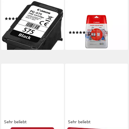
CANON
CANON
PG-575 Tintenpatrone
PG-545XL/CL-546XL
(91)
Tintenpatronen Multipack
ab 12,71 €
UVP
14,99 €
Blister Tintenpatrone
-15%
(7)
lieferbar - in 2-3 Werktagen bei dir
53,90 €
lieferbar - in 2-3 Werktagen bei dir
Sehr beliebt
Sehr beliebt