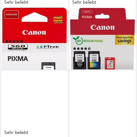
Sehr beliebt
Sehr beliebt
CANON
CANON
PG-560 Tintenpatrone
PG-560XL Schwarz und CL-
(original Druckerpatrone 560
561XL Farbe + Fotopapier
schwarz)
Vorteilspack Tintenpatrone
(144)
(Packung)
ab 21,23 €
(31)
lieferbar - in 2-3 Werktagen bei dir
ab 47,91 €
lieferbar - in 2-3 Werktagen bei dir
Sehr beliebt