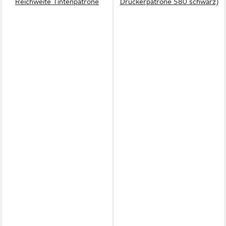
Reichweite Tintenpatrone
Druckerpatrone 580 schwarz)