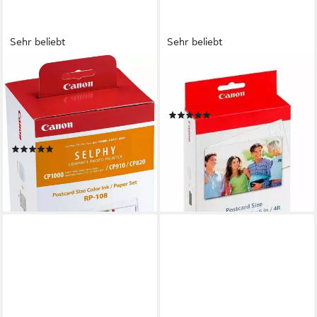
Sehr beliebt
Sehr beliebt
CANON
CANON
RP-108 I Tintenpatrone (Set,
KP-36IP - Papiersatz
original Patrone 108 +
Nachfülltinte (für x)
(20)
Fotopapier für SELPHY
ab 11,29 €
UVP
15,00 €
Drucker)
-25%
(24)
lieferbar - in 1-2 Werktagen bei dir
ab 35,14 €
UVP
40,00 €
-12%
lieferbar - in 2-3 Werktagen bei dir