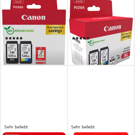
CANON
CANON
PG-545XL/CL-546XL Tinte
PG-545XL/CL-546XL +
mit hoher Reichweite +
Photo Value Pack
Fotopapier Value Pack
Tintenpatrone (Packung, 2-
Tintenpatrone (Packung)
tlg)
(85)
(29)
ab 48,76 €
48,23 €
UVP
56,99 €
lieferbar - in 2-3 Werktagen bei dir
-15%
lieferbar - in 2-3 Werktagen bei dir
Sehr beliebt
Sehr beliebt