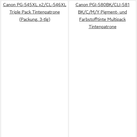
Canon PG-545XL x2/CL-546XL
Canon PGI-580BK/CLI-581
Triple Pack Tintenpatrone
BK/C/M/Y Pigment- und
(Packung, 3-tlg)
Farbstofftinte Multipack
Tintenpatrone