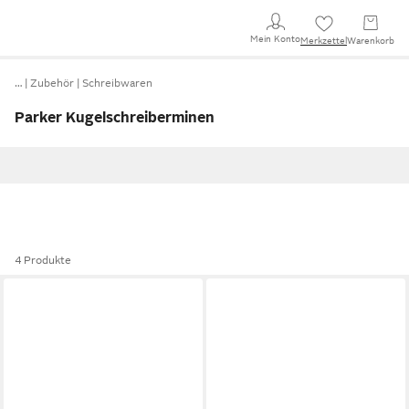
Mein Konto
Merkzettel
Warenkorb
…
Zubehör
Schreibwaren
Parker Kugelschreiberminen
4 Produkte