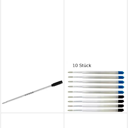
LIVEPAC OFFICE
Kugelschreiber
Kugelschreibermine 10
Kugelschreibermine M
Kugelschreiberminen /
schwarz.
Großraumminen /
ab 5,75 €
Schreibfarbe: je 5x blau + sc
lieferbar - in 5-6 Werktagen bei dir
0,99 €
lieferbar - in 2-3 Werktagen bei dir