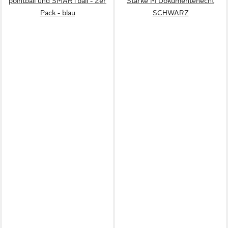
pointball und SMARTball - 2er
Stärke M Dokumentenecht
Pack - blau
SCHWARZ