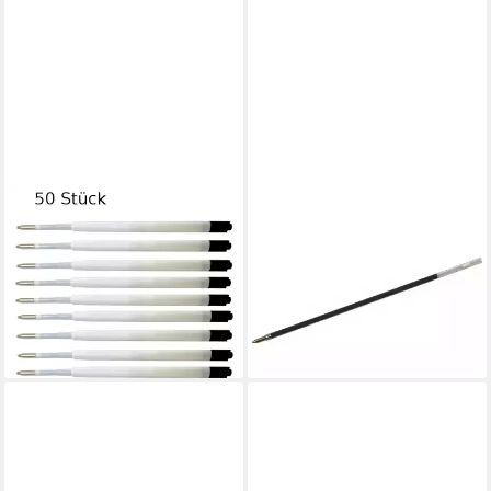
LIVEPAC OFFICE
CONNECT
Kugelschreibermine 50
Kugelschreiber
Kugelschreiberminen /
Kugelschreibermine M blau
0,19 €
Großraumminen /
lieferbar - in 8-10 Werktagen bei
Schreibfarbe: schwarz
dir
4,49 €
lieferbar - in 2-3 Werktagen bei dir