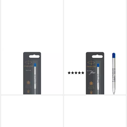
PARKER
PARK AUTHORITY BY K1X
Kugelschreiber
Quinkflow M Tintenpatrone
Kugelschreibermine QUINK -
(1-tlg., farbe)
(1)
dokumentenecht B blau.
11,38 €
8,22 €
lieferbar - in 8-10 Werktagen bei
lieferbar - in 3-4 Werktagen bei dir
dir