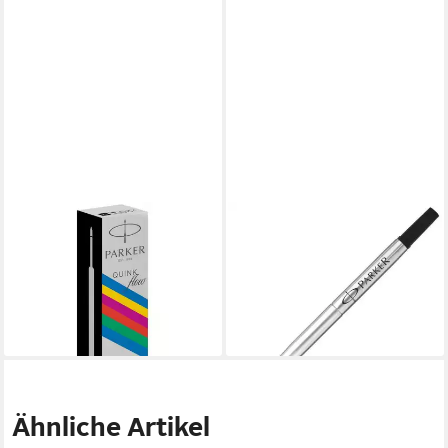
PARKER
PARKER
Kugelschreibermine
Kugelschreibermine
QUINKflow Basic 1er M -
Rollerballmine Z41 1 Stk. -
Kugelschreibermine - schwarz
Ersatzmine - schwarz
5,90 €
23,90 €
lieferbar - in 3-4 Werktagen bei dir
lieferbar - in 5-6 Werktagen bei dir
Ähnliche Artikel