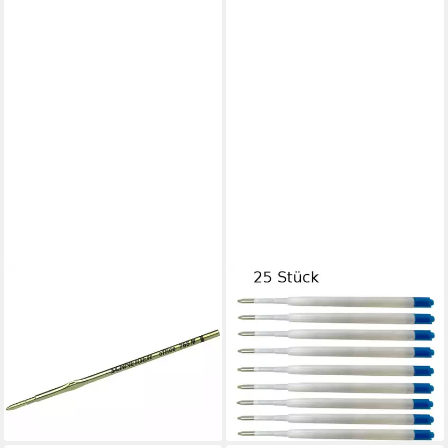
SCHNEIDER
LIVEPAC OFFICE
Kugelschreiber
Kugelschreibermine 25
Kugelschreiber-Mine 765 M
Kugelschreiberminen /
schwarz
Großraumminen /
0,31 €
Schreibfarbe: blau
lieferbar - in 8-10 Werktagen bei
2,49 €
dir
lieferbar - in 2-3 Werktagen bei dir