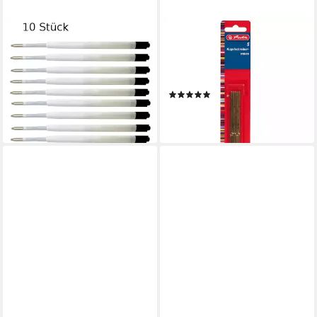
LIVEPAC OFFICE
HERLITZ
Kugelschreibermine 10
Kugelschreiber herlitz
Kugelschreiberminen /
Kugelschreibermine A3
Großraumminen /
schwarz Mine medium
(2)
Schreibfarbe: schwarz
ab 2,22 €
0,99 €
lieferbar - in 3-4 Werktagen bei dir
lieferbar - in 2-3 Werktagen bei dir