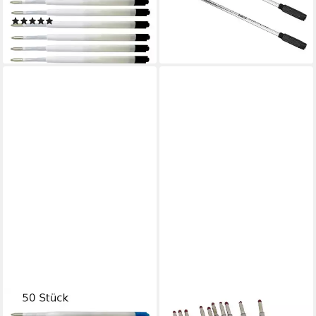
Schreibfarbe: schwarz
Stück im Blister
(3)
9,39 €
2,49 €
lieferbar - in 3-4 Werktagen bei dir
lieferbar - in 2-3 Werktagen bei dir
LIVEPAC OFFICE
HUNDB