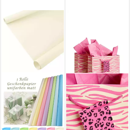
NEXT
Geschenkpapier Set mit 2
mittelgroßen Zebramuster
Geschenktüten, (1St)
7,00 €
lieferbar - in 2-3 Werktagen bei dir