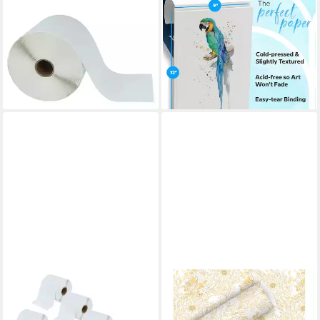
Etikettenpapier passend für
Aquarellpapier Art-n-Fly
Zebra TLP2242, LP2844,
Aquarellpapier A4 300 g/m²,
S4M, LP2642, GX430t,
2 x 30 Seiten
19,99 €
LP2242, LP2742, Wetterfest
lieferbar - in 3-4 Werktagen bei dir
57,99 €
lieferbar - in 3-4 Werktagen bei dir
BRAUN+COMPANY ATELIER
Geschenkpapier Braun &
Company Geschenkpapier