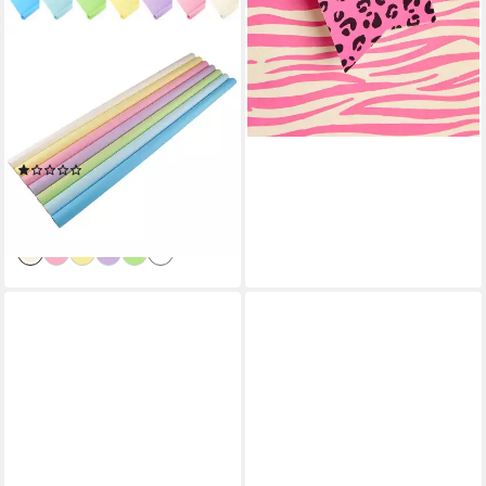
MADDMA
Geschenkpapier
Geschenkpapier uni matt 1
Rolle Dekopapier
Verpackungspapier, creme
(1)
2,99 €
(1,81 €/ 1 qm)
lieferbar - in 3-4 Werktagen bei dir
+2