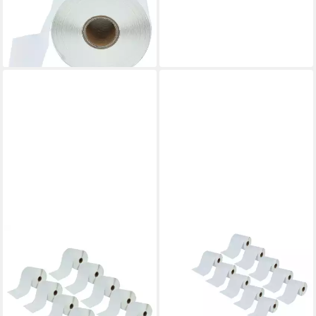
LP2844, S4M, LP2642,
TLP2844, Wetterfest
68,99 €
lieferbar - in 3-4 Werktagen bei dir