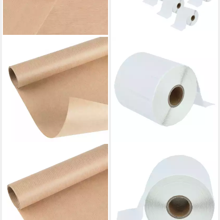
MADDMA
VHBW
Geschenkpapier 1 Rolle
Etikettenpapier passend für
Geschenkpapier gestreift
Zebra TLP3842, Z600,
Dekopapier
TLP3742, Z400, Z4M,
Verpackungspapier, natur
TLP2844-Z, Wetterfest
3,09 €
68,99 €
(1,98 €/ 1 qm)
lieferbar - in 3-4 Werktagen bei dir