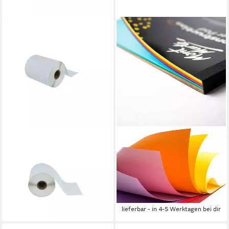
VHBW
MONT MARTE
Etikettenpapier passend für
Bastelkartonpapier
Zebra TLP3842, Z600,
Bastelpapier-Set mit 50 x
TLP3742, Z400, Z4M,
Blatt, A5 oder A4, 90 gr², je 5
TLP3844-Z, Wetterfest
x 10 Farben, leicht texturiert
77,99 €
ab 12,95 €
lieferbar - in 3-4 Werktagen bei dir
lieferbar - in 4-5 Werktagen bei dir