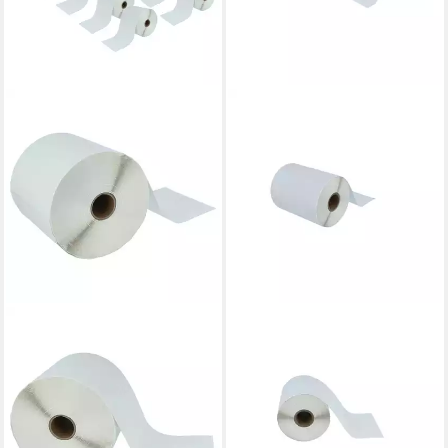
VHBW
VHBW
Etikettenpapier passend für
Etikettenpapier passend für
Zebra TLP2242, LP2844,
Zebra TLP2642, TLP2242,
S4M, LP2642, GX430t,
LP2844, S4M, TLP2844-Z,
LP2242, LP2742, Wetterfest
TLP2844, Wetterfest
112,99 €
77,99 €