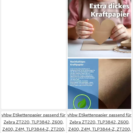
DIYTASTIC
Kraftpapier 100x Kraftpapier
braun 160 g/m² aus
Naturpapier
7,99 €
(0,08 €/ 1 Stk)
lieferbar - in 3-4 Werktagen bei dir
vhbw Etikettenpapier passend für
vhbw Etikettenpapier passend für
Zebra ZT220, TLP3842, Z600,
Zebra ZT220, TLP3842, Z600,
Z400, Z4M, TLP3844-Z, ZT200,
Z400, Z4M, TLP3844-Z, ZT200,