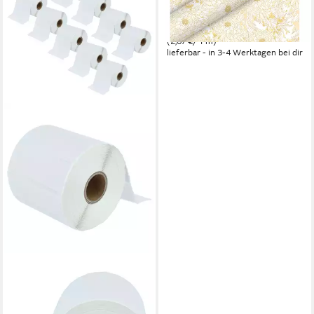
weiß gold 1,5 m x
3,10 €
(2,07 €/ 1 m)
lieferbar - in 3-4 Werktagen bei dir
VHBW
Etikettenpapier passend für
Zebra TLP2642, TLP2242,