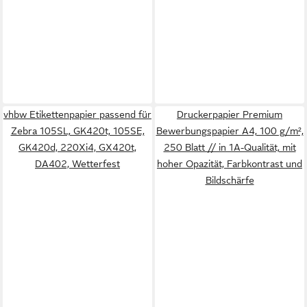
vhbw Etikettenpapier passend für
Druckerpapier Premium
Zebra 105SL, GK420t, 105SE,
Bewerbungspapier A4, 100 g/m²,
GK420d, 220Xi4, GX420t,
250 Blatt // in 1A-Qualität, mit
DA402, Wetterfest
hoher Opazität, Farbkontrast und
Bildschärfe