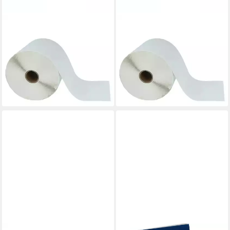
VHBW
VHBW
Etikettenpapier passend für
Etikettenpapier passend für
Zebra TLP2642, TLP3742,
Zebra TLP2642, TLP3742,
TLP2844-Z, TLP3642,
TLP2844-Z, TLP3642,
TLP2844, Wetterfest
TLP2844, Wetterfest
57,99 €
112,99 €
lieferbar - in 3-4 Werktagen bei dir
lieferbar - in 3-4 Werktagen bei dir