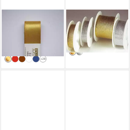
GOLDINA LOY GMBH + CO KG
GOLDINA LOY GMBH + CO KG
Geschenkband STOFF- BAND
Geschenkband STOFF- BAND
Doppelsatin farbig GOLDINA
metallic GOLDINA 25 mm/2m
1,95 €
25 mm/3m
(0,98 €/ 1 m)
1,95 €
lieferbar - in 3-4 Werktagen bei dir
(0,65 €/ 1 m)
lieferbar - in 3-4 Werktagen bei dir
+28