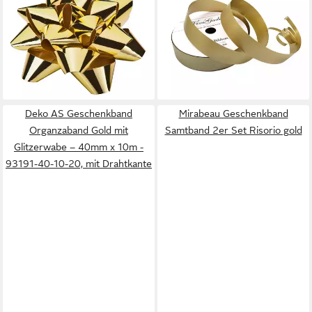
Goldina-Polyband-Rosette
Geschenkband auf Spule
metallic 80m
18mm, gold
0,99 €
10,30 €
(0,10 €/ 1 m)
lieferbar - in 2-3 Werktagen bei dir
lieferbar - in 4-5 Werktagen bei dir
Deko AS Geschenkband
Mirabeau Geschenkband
Organzaband Gold mit
Samtband 2er Set Risorio gold
Glitzerwabe – 40mm x 10m -
93191-40-10-20, mit Drahtkante