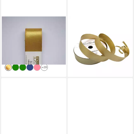
GOLDINA LOY GMBH + CO KG
MADDMA
Geschenkband STOFF- BAND
Geschenkband 25m
Doppelsatin farbig GOLDINA
Geschenkband auf Spule
3 mm/3m
18mm, gold
1,95 €
3,39 €
(0,65 €/ 1 m)
(0,14 €/ 1 m)
lieferbar - in 3-4 Werktagen bei dir
lieferbar - in 4-5 Werktagen bei dir
+28