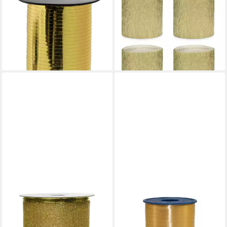
Geschenkband Geschenkband
Designpapier, Krepppapier
Polyband 5mm/250m Metallic
Rollen 5cm x 10m 4er Set
Gold
Gold metallic
3,95 €
3,49 €
(0,02 €/ 1 m)
(0,87 €/ 1 Stk)
lieferbar - in 2-3 Werktagen bei dir
lieferbar - in 2-3 Werktagen bei dir
KAEMINGK
GOLDINA LOY GMBH + CO KG
Geschenkband, Goldband -
Geschenkband Geschenkband
Glitzerband 63mm x 2,7m
Polyband 5mm/500m Gold