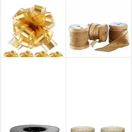
LUXUSKOLLEKTION
MIRABEAU
Geschenkband
Geschenkband Band 3er Set
Geschenkschleife 5Stück
Tamsworth gold
22,95 €
Pullbow Auto Dekor Hochzeit
lieferbar - in 3-4 Werktagen bei dir
Party Gold
33,95 €
lieferbar - in 5-6 Werktagen bei dir
GOLDINA LOY GMBH + CO KG
PARTYDECO