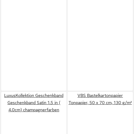
LuxusKollektion Geschenkband
VBS Bastelkartonpapier
Geschenkband Satin 1.5 in (
Tonpapier, 50 x 70 cm, 130 g/m²
4.0cm) champagnerfarben