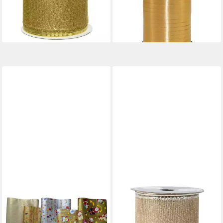
Rolle gold gold
Matt #15
2,49 €
4,95 €
(0,92 €/ 1 m)
(0,01 €/ 1 m)
lieferbar - in 2-3 Werktagen bei dir
lieferbar - in 2-3 Werktagen bei dir
HRB
KAEMINGK
Geschenkpapier
Geschenkband, Glitzerband
Geschenkpapier Weihnachten
63mm x 2,7m Rolle Perle
2,39 €
- 5 Stück à 2m,