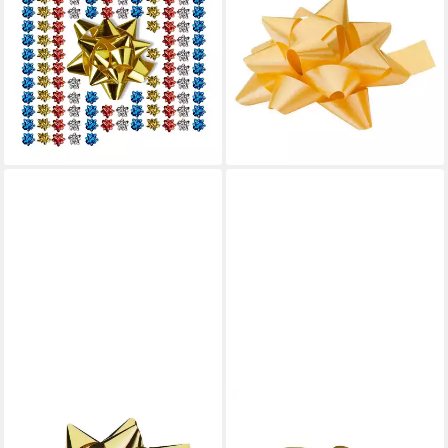
Geschenkschleifen 100er-Set,
Goldina-Polyband-Rosette
Bunt
matt 70mm Go
9,99 €
0,99 €
UVP
29,99 €
lieferbar - in 2-3 Werktagen bei dir
-67%
lieferbar - in 2-3 Werktagen bei dir
GOLDINA LOY GMBH + CO KG
MADDMA
Geschenkband Geschenkband
Geschenkband 4 x 25m