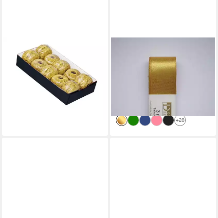
CLAIREFONTAINE
GOLDINA LOY GMBH + CO KG
Geschenkband Set mit 10
Geschenkband STOFF- BAND
Geschenkkordeln 20mx1mm -
Doppelsatin farbig GOLDINA
Gold 601475C, Kordel
40 mm/3m
25,39 €
1,95 €
lieferbar - in 4-5 Werktagen bei dir
(0,65 €/ 1 m)
lieferbar - in 3-4 Werktagen bei dir
+28