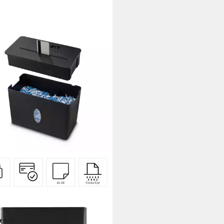
A
nvernichter Aktenvernichter
kelschnitt (Papier + Plastik,
 4 Blatt, P4), Mit Papierkorb, 4 x
m Schnitzel, Automatik,
(17)
lauf