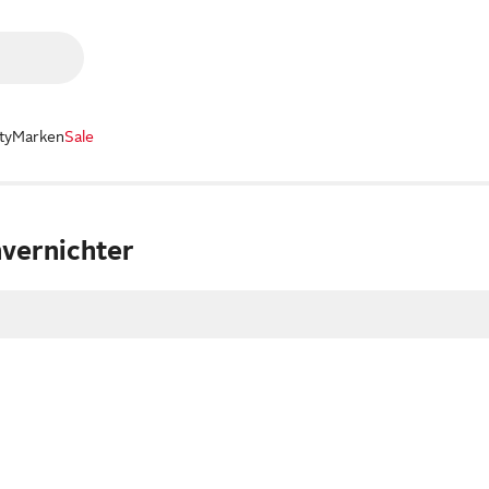
ty
Marken
Sale
nvernichter