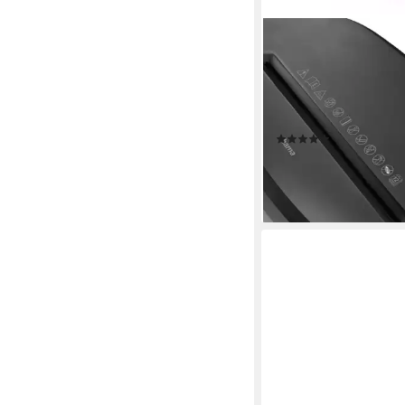
HAMA
Aktenvernichter Akte
Partikelschnitt (Papier 
Korb, 12 Blatt, P4), Mi
x 40 mm Schnitzel, Au
(8)
Rücklauf
ab 61,49 €
UVP
74,99 €
-18%
lieferbar - in 3-4 Werktag