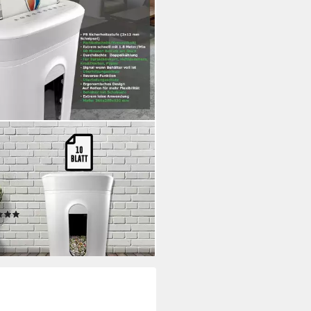
 GERMANY
nvernichter Professioneller
nvernichter, Sicherheitsstufe
60 Min, P-5, Mikroschnitt,
rbetrieb, Doppelkühlung, leise,
(24)
l
90 €
rbar - in 2-3 Werktagen bei dir