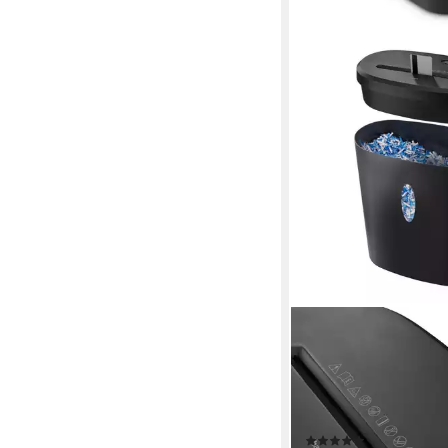
HAMA
Aktenvernichter Akte
Partikelschnitt (Papier 
Korb, 12 Blatt, P4), Mi
x 40 mm Schnitzel, Au
(8)
Rücklauf