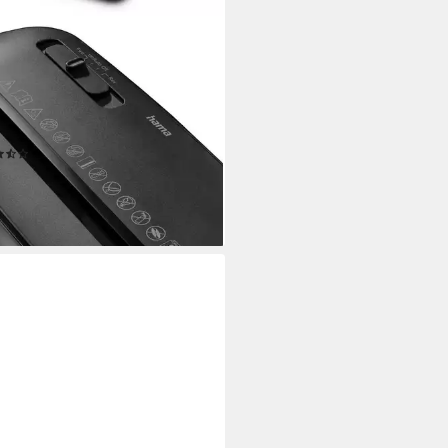
A
nvernichter Aktenvernichter
fenschnitt (Papier + Plastik,
 6 Blatt, P2), Mit Papierkorb, 6
chnitzel, Automatik, Rücklauf
(51)
2,70 €
UVP
29,99 €
%
rbar - in 4-5 Werktagen bei dir