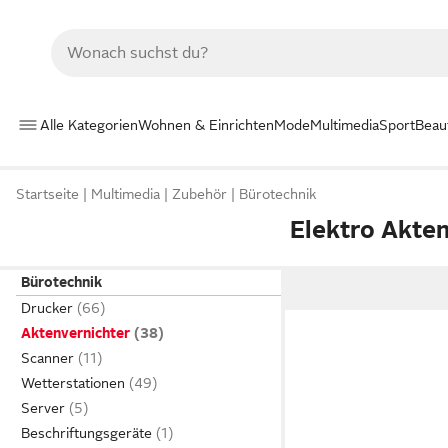
Alle Kategorien
Wohnen & Einrichten
Mode
Multimedia
Sport
Beau
Startseite
Multimedia
Zubehör
Bürotechnik
Elektro Akte
Bürotechnik
Drucker
Aktenvernichter
Scanner
Wetterstationen
Server
Beschriftungsgeräte