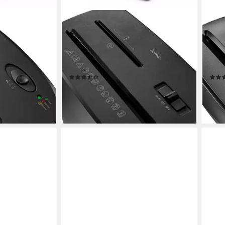
HAMA
HAM
nvernichter
Aktenvernichter Aktenvernichter
Akte
+ Plastik,
Mikroschnitt (Papier, Plastik, CDs,
Strei
t Papierkorb, 4
Korb, 5 Blatt, P5), Mit Papierkorb, 2 x
Korb,
tomatik,
12 mm Mini-Schnitzel, Automatik,
mm S
(3)
Rücklauf
ab 95,60 €
ab 2
lieferbar - in 3-4 Werktagen bei dir
-24
en bei dir
liefe