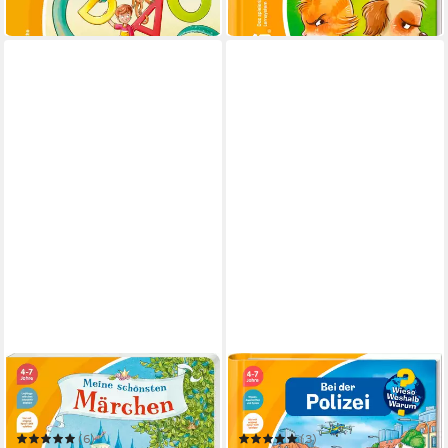
in 1-2 Werktagen bei dir
RAVENSBURGER
RAVENSBURGER
tiptoi® Meine schönsten
tiptoi® Wieso? Weshalb?
Märchen /
Warum? Bei der Polizei /
(6)
(3)