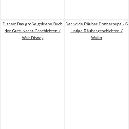
Disney: Das große goldene Buch
Der wilde Räuber Donnerpups - 6
der Gute-Nacht-Geschichten /
lustige Räubergeschichten /
Walt Disney
Walko