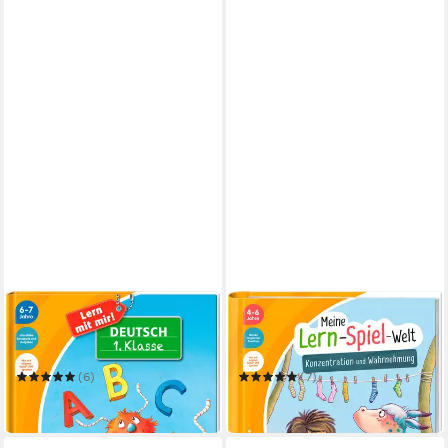
RAVENSBURGER
RAVENSBURGER
tiptoi® Lern mit mir! Deutsch
tiptoi® Meine Lern-Spiel-
1. Klasse /
Welt Konzentration und
Wahrnehmung /
(6)
(7)
ab 19,99 €
19,99 €
in 1-2 Werktagen bei dir
in 1-2 Werktagen bei dir