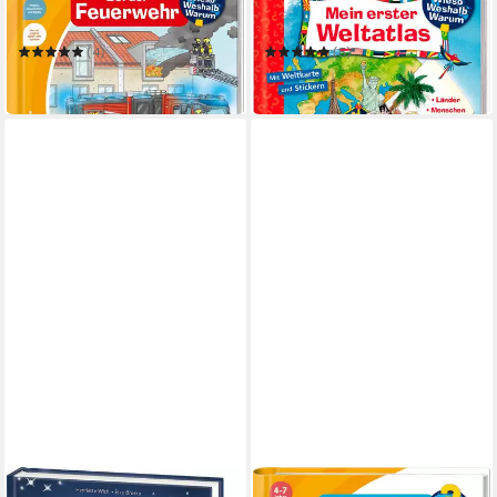
tiptoi® Wieso? Weshalb?
Wieso? Weshalb? Warum?,
Warum? Bei der Feuerwehr /
Mein erster Weltatlas /
(4)
(5)
ab 19,99 €
19,99 €
in 1-2 Werktagen bei dir
in 1-2 Werktagen bei dir
LOEWE
RAVENSBURGER