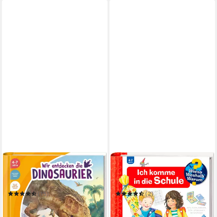
RAVENSBURGER
RAVENSBURGER
tiptoi® Wir entdecken die
Wieso? Weshalb? Warum?,
Dinosaurier /
Band 14 Ich komme in die
Schule /
(15)
(2)
19,99 €
14,99 €
in 1-2 Werktagen bei dir
in 1-2 Werktagen bei dir