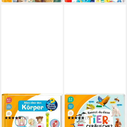
RAVENSBURGER
RAVENSBURGER
tiptoi® Wieso? Weshalb?
tiptoi® Kennst du diese
Warum? Alles über den
Tiergeräusche? /
Körper /
(10)
(7)
19,99 €
19,99 €