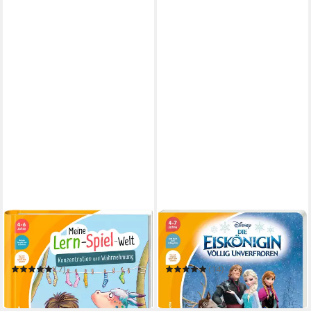
RAVENSBURGER
RAVENSBURGER
tiptoi® Meine Lern-Spiel-
tiptoi® Disney Die Eiskönigin
Welt Konzentration und
- Völlig unverfroren /
Wahrnehmung /
(7)
(14)
19,99 €
19,99 €
in 1-2 Werktagen bei dir
in 1-2 Werktagen bei dir