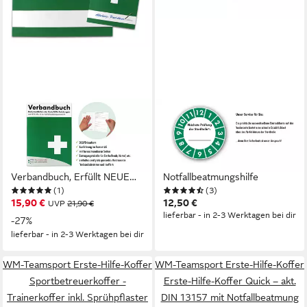
WM-TEAMSPORT
WM-TEAMSPORT
Erste-Hilfe-Set Komplett-
Erste-Hilfe-Set KFZ -
Füllung Erste-Hilfe NEUE DIN
Verbandkasten - Set DIN
13157 für Betriebe +
13164 Plus 1 mit
Verbandbuch, Erfüllt NEUE
Notfallbeatmungshilfe
(1)
(3)
DIN 13157 (Betriebe)+ DIN
15,90 €
12,50 €
UVP
21,90 €
13164 (KFZ) + Verbandbuch
lieferbar - in 2-3 Werktagen bei dir
-27%
incl.
lieferbar - in 2-3 Werktagen bei dir
WM-Teamsport Erste-Hilfe-Koffer
WM-Teamsport Erste-Hilfe-Koffer
Sportbetreuerkoffer -
Erste-Hilfe-Koffer Quick – akt.
Trainerkoffer inkl. Sprühpflaster
DIN 13157 mit Notfallbeatmung