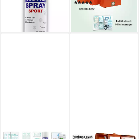
(1)
Verletzungen
3,99 €
UVP
4,99 €
78,90 €
UVP
99,90 €
-20%
-21%
lieferbar - in 2-3 Werktagen bei dir
lieferbar - in 2-3 Werktagen bei dir