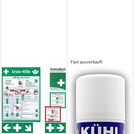
Fast ausverkauft
WM-TEAMSPORT
Kühlpflaster WM-Teamsport
Original Sport- Kühlspray,
Eisspray, Kältespray 300 ml,
Parfümfrei
14,90 €
lieferbar - in 2-3 Werktagen bei dir