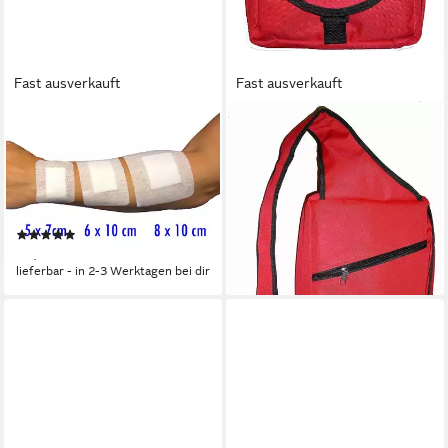
Fast ausverkauft
Fast ausverkauft
WM-TEAMSPORT
WM-TEAMSPORT
Erste-Hilfe-Koffer
Erste-Hilfe-Set Rucksack
Verbandskasten Erste-Hilfe
Erste-Hilfe mit Sport-Füllung
"EVO K" DIN 13157 + sterile
+ DIN 13164 Verbandmaterial
49,90 €
Wundpflaster
UVP
59,90 €
(1)
-17%
38,90 €
lieferbar - in 2-3 Werktagen bei dir
lieferbar - in 2-3 Werktagen bei dir