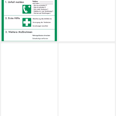
Verbandbuch + Aushang + 2
Info-Aufkleber + 5
Wegweiser
6,90 €
UVP
12,90 €
-47%
lieferbar - in 2-3 Werktagen bei dir