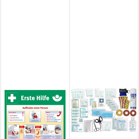
WM-TEAMSPORT
Erste-Hilfe-Koffer Aushang
"Erste Hilfe" BGI/GUV neue
Fassung (Format: 29cm x
41cm)
3,90 €
UVP
5,00 €
-22%