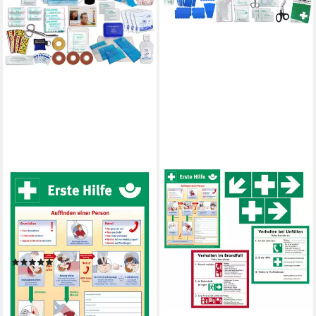
WM-TEAMSPORT
WM-TEAMSPORT
Erste-Hilfe-Koffer Sport-
Erste-Hilfe-Koffer Erste-Hilfe-
Betreuerkoffer zur
Koffer GASTRO M5
Behandlung von Sport-
Komplettpaket für Betriebe
Verletzungen + Aushang
NEUE DIN 13157
(2)
59,90 €
UVP
99,95 €
79,25 €
UVP
100,25 €
-40%
-21%
lieferbar - in 2-3 Werktagen bei dir
lieferbar - in 2-3 Werktagen bei dir