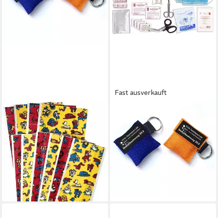
Fast ausverkauft
WM-TEAMSPORT
WM-TEAMSPORT
Erste-Hilfe-Set Komplett-
Erste-Hilfe-Koffer 1.-Hilfe-
Füllung Erste-Hilfe DIN 13157
Koffer (K)ARR DIN 13157 +
PLUS 1 - KITA -
Notfallbeatmung +
16,95 €
UVP
30,90 €
Aufkleber,Aushang
34,50 €
-45%
UVP
44,50 €
lieferbar - in 2-3 Werktagen bei dir
-22%
lieferbar - in 2-3 Werktagen bei dir