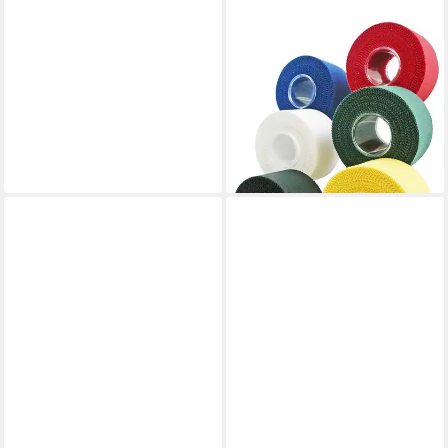
WM-TEAMSPORT
Erste-Hilfe-Set S1 PLUS
Erste-Hilfe-Set nach DIN
13157 + Sport-Ausstattung
29,90 €
UVP
39,90 €
-25%
lieferbar - in 2-3 Werktagen bei dir