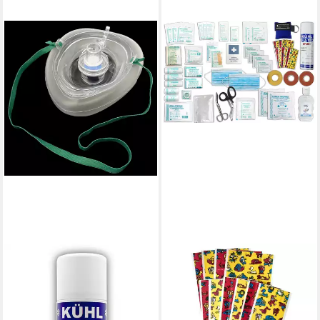
WM-TEAMSPORT
WM-TEAMSPORT
Erste-Hilfe-Set Füllung für d.
Erste-Hilfe-Koffer Sport-
Sportbetreuerkoffer -
Sanitätskoffer S1 PLUS -
Trainerkoffer inkl.
Erste-Hilfe DIN 13157 inkl.