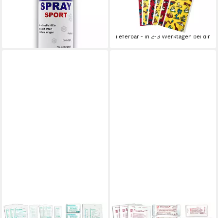
Sprühpflaster
DIN 13164
55,90 €
49,90 €
UVP
69,90 €
UVP
68,80 €
-20%
-27%
lieferbar - in 2-3 Werktagen bei dir
lieferbar - in 2-3 Werktagen bei dir