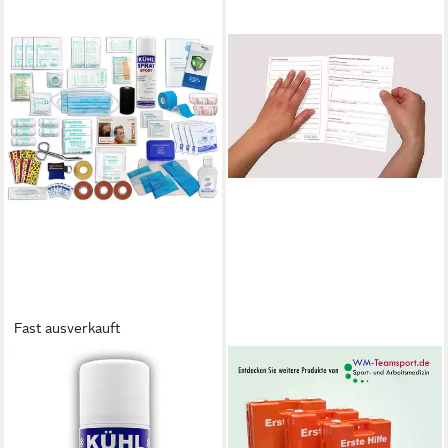
Fast ausverkauft
WM-TEAMSPORT
WM-TEAMSPORT
Erste-Hilfe-Koffer Sport-
Erste-Hilfe-Set Verbandbuch
Betreuerkoffer zur
Erste Hilfe - Heraustrennbare
Behandlung von Sport-
Seiten (Grün)