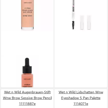
lieferbar in 3 Wochen
WET N WILD
Foundation Prime Focus
Primer Serum
17,70 €
(590,00 €/ 1 l)
lieferbar in 3 Wochen
Wet n Wild Augenbrauen-Stift
Wet n Wild Lidschatten Wnw
Wnw Brow Sessive Brow Pencil
Eyeshadow 5 Pan Palette
11111887e
1114071e