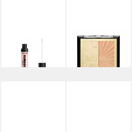
WET N WILD
WET N WILD
Concealer Wnw Concealer
Highlighter Megaglow
Incognito 1111899e
Blushlighter After Sex Glow
11,96 €
17,26 €
lieferbar in 3 Wochen
(1.726,00 €/ 1 kg)
lieferbar in 3 Wochen