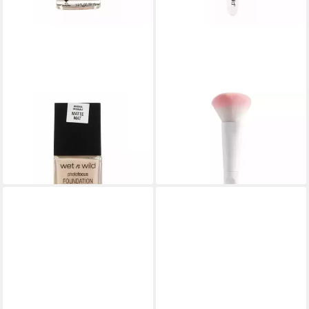
WET N WILD
WET N WILD
Foundation Photofocus
Foundationpinsel Makeup
Foundation Soft Ivory
Brosh Powder
14,92 €
14,46 €
(497,33 €/ 1 l)
lieferbar in 3 Wochen
in 7-9 Werktagen bei dir