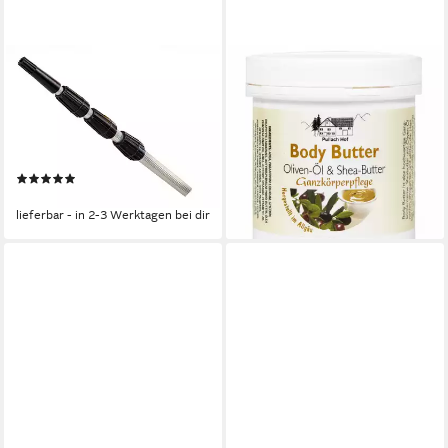
VOM PULLACH HOF
VOM PULLACH HOF
Teleskopstiel Teleskopstange
Hautcreme
12,13 €
aus Aluminium, ausziehbar bis
(4,85 €/ 100 ml)
8 Meter, robust, vielseitig, inkl.
lieferbar - in 3-4 Werktagen bei dir
Adapter, ideal für hohe
(1)
Ansprüche
91,90 €
lieferbar - in 2-3 Werktagen bei dir