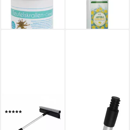
8,19 €
tlg.
(32,76 €/ 1 l)
9,95 €
lieferbar - in 3-4 Werktagen bei dir
(19,90 €/ 1 l)
lieferbar - in 3-4 Werktagen bei dir
VOM PULLACH HOF
VOM PULLACH HOF
Teleskopstiel
Laubbesen Teleskopstange
(1)
aus Aluminium, ausziehbar bis
ab 38,64 €
4 Meter, mit Gewindekopf,
lieferbar - in 3-4 Werktagen bei dir
Leicht und robust, ideal für