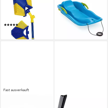
Teleskopstiel Eckbesen-Set
Schlitten
38,55 €
mit 4 Meter Teleskopstange
lieferbar - in 3-4 Werktagen bei dir
und Ersatzbesenkopf,
Italienisches Grobgewinde
(1)
31,90 €
lieferbar - in 2-3 Werktagen bei dir
Fast ausverkauft
VOM PULLACH HOF
VOM PULLACH HOF
Schlitten
Teleskopstiel Teleskopstange