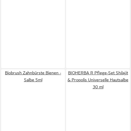
Biobrush Zahnbürste Bienen -
BIOHERBA R Pflege-Set Shilajit
Salbe 5ml
& Propolis Universelle Hautsalbe
30 ml