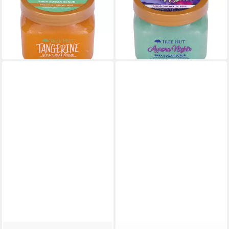
Mandarinenzucker-Peeling
Nights Zuckerpeeling
22,98 €
25,14 €
(28,91 €/ 1 kg)
(32,44 €/ 1 kg)
lieferbar - in 9-11 Werktagen bei
lieferbar - in 9-11 Werktagen bei
dir
dir