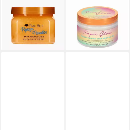
TREE HUT
TREE HUT
Gesichtsmaske Papaya
Körperpflegemittel Tropic
Paradise Shea Sugar Scrub
Glow Firming Whipped Shea
22,96 €
Body Butter
(45,02 €/ 1 kg)
ab 24,00 €
lieferbar - in 9-11 Werktagen bei
(100,00 €/ 1 kg)
dir
lieferbar - in 9-11 Werktagen bei
dir