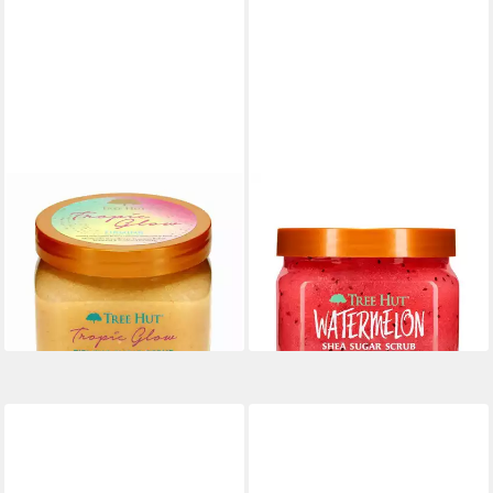
TREE HUT
TREE HUT
Körperpeeling Tropic Glow
Körperpeeling Watermelon
Firming Sugar Scrub
Shea Sugar Scrub
ab 24,04 €
ab 23,68 €
(47,14 €/ 1 kg)
(46,43 €/ 1 kg)
lieferbar - in 9-11 Werktagen bei
lieferbar - in 9-11 Werktagen bei
dir
dir