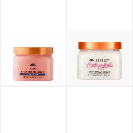
TREE HUT
TREE HUT
Gesichts-Reinigungsmilch
Gesichts-Reinigungsmilch
Shea Sugar Scrub Moroccan
Coco Colada Shea Sugar
Rose
Scrub
23,60 €
23,60 €
(46,27 €/ 1 kg)
(46,27 €/ 1 kg)
lieferbar - in 9-11 Werktagen bei
lieferbar - in 9-11 Werktagen bei
dir
dir