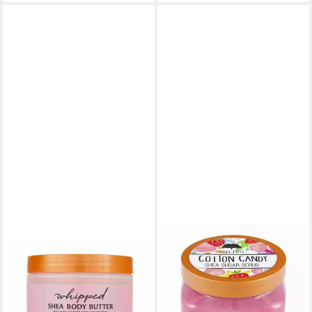
TREE HUT
TREE HUT
Körperpflegemittel Moroccan
Körperpeeling Cotton Candy
Rose Whipped Shea Body
Shea Sugar Scrub
23,60 €
Butter
(46,27 €/ 1 kg)
ab 23,04 €
lieferbar - in 9-11 Werktagen bei