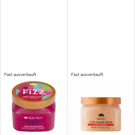
Fast ausverkauft
Fast ausverkauft
TREE HUT
TREE HUT
Körperpflegemittel
Körperpeeling Shea Sugar
Zuckerpeeling Himbeersoda
Scrub Tropical Mango
22,98 €
Körperpeeling
(29,65 €/ 1 kg)
22,98 €
lieferbar - in 9-11 Werktagen bei
(45,06 €/ 1 kg)
dir
lieferbar - in 9-11 Werktagen bei
dir