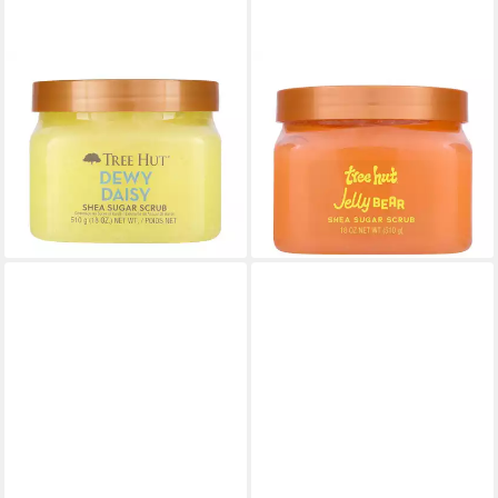
TREE HUT
TREE HUT
Körperpflegemittel
Körperpflegemittel
Zuckerpeeling mit
Gummibärchen-Zuckerpeeling
Gänseblümchen mit Tau
r
22,82 €
23,34 €
(29,07 €/ 1 kg)
(45,76 €/ 1 kg)
lieferbar - in 9-11 Werktagen bei
lieferbar - in 9-11 Werktagen bei
dir
dir