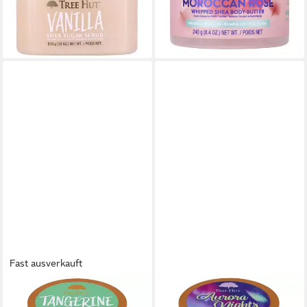
15,99 €
22,98 €
(31,35 €/ 1 kg)
(95,75 €/ 1 kg)
lieferbar - in 2-3 Werktagen bei dir
lieferbar - in 9-11 Werktagen bei
dir
Fast ausverkauft
TREE HUT
TREE HUT
Körperpflegemittel
Körperpflegemittel Aurora