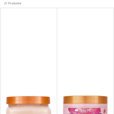
21 Produkte
TREE HUT
TREE HUT
Körperpflegemittel Tree Hut
Körperpflegemittel
Vanilla Shea Sugar Scrub –
Marokkanische rosa Souffl-
Körperpeeling - 510 g
Körperbutter