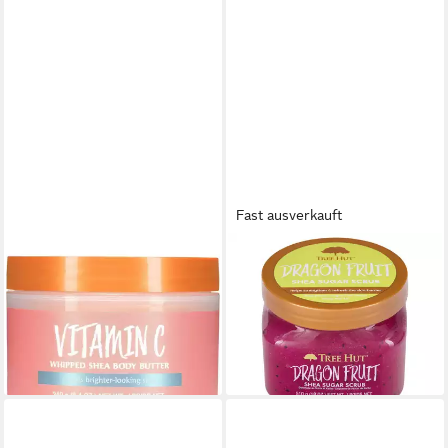
Fast ausverkauft
TREE HUT
TREE HUT
Körperpflegemittel Manteca
Körperpflegemittel
Souflé Corporal Vitamina C
Drachenfrucht-Zuckerpeeling
22,96 €
23,34 €
(95,67 €/ 1 kg)
(29,92 €/ 1 kg)
lieferbar - in 9-11 Werktagen bei
lieferbar - in 9-11 Werktagen bei
dir
dir