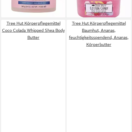
(96,00 €/ 1 kg)
dir
lieferbar - in 9-11 Werktagen bei
dir
Tree Hut Körperpflegemittel
Tree Hut Körperpflegemittel
Coco Colada Whipped Shea Body
Baumhut, Ananas,
Butter
feuchtigkeitsspendend, Ananas,
Körperbutter