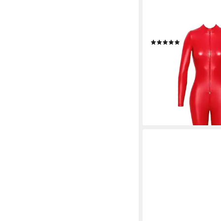
NOIR HANDMADE
Bodystocking Overall i
(3)
ab 95,99 €
lieferbar - in 2-3 Werktag