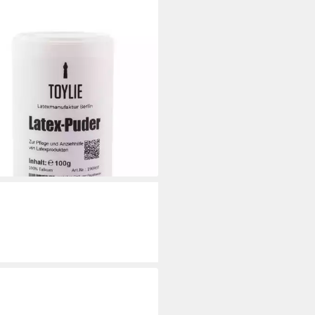
IE
tgel Latex-Puder, Dose mit 100g,
., zur Latexpflege und als
ehhilfe für Latexkleidung
 €
0 €/ 1 kg)
rbar - in 2-3 Werktagen bei dir