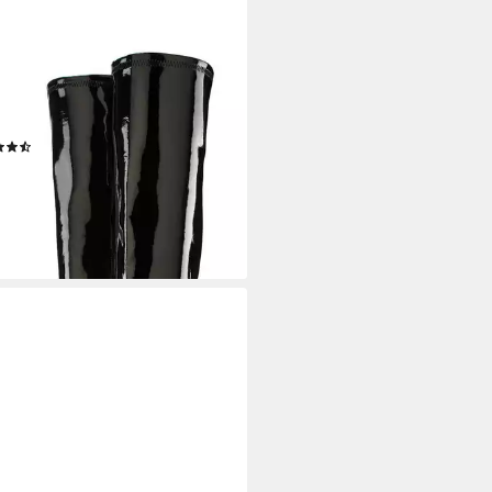
ANA BELLE AFFAIRE
-Heel-Stiefelette mit Plateau,
kneestiefel in erotischer Lack-
k
(27)
9 €
99,99 €
%
rbar - in 1-2 Werktagen bei dir