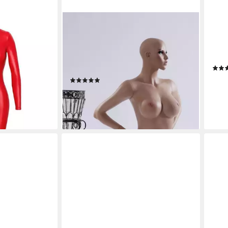
EUROTONDISPLAY
LASC
n rot - S
Schneiderpuppe Sexy
High
Schaufensterpuppe große
Over
Oberweite Weiblich NEU, Nicht
Opti
en bei dir
zutreffend
79,9
(1)
209,99 €
-20
lieferbar - in 2-3 Werktagen bei dir
liefe