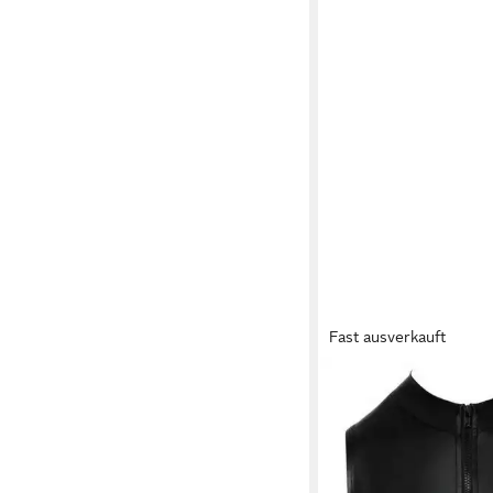
Fast ausverkauft
COTTELLI COLLECTION
Body Ouvert Wetlook-
Reißverschluss - schwa
durchgehendem Reißv
54,99 €