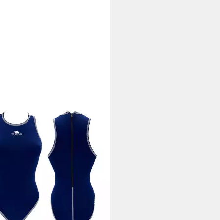
BO
anzug mit Reißverschluss
5 €
rbar - in 2-3 Werktagen bei dir