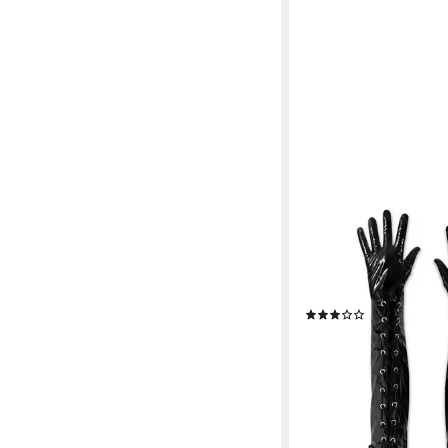
FRIES
Abendhandschuhe La
2 Modelle zur Wahl D
Karneval Halloween
(1)
9,99 €
UVP
19,99 €
(9,99 €/ 1 Paar)
-50%
lieferbar - in 5-6 Werktag