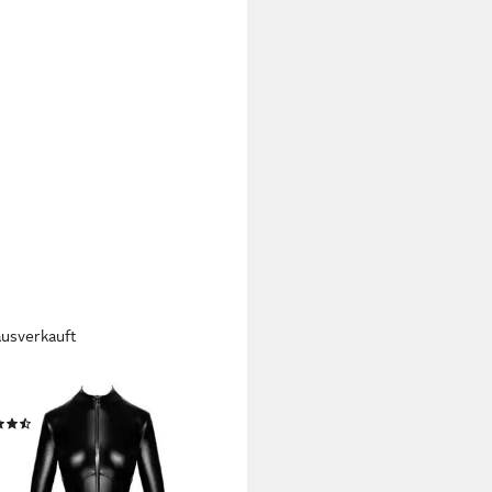
ausverkauft
R HANDMADE
stocking Overall in schwarz - S
(5)
06,99 €
rbar - in 2-3 Werktagen bei dir