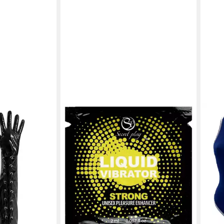
SECRET PLAY
TUR
ck Handschuhe
Stimulationsgel Liquid Vibrator -
Bade
69,9
omina Dessous
Strong, Flasche mit 15ml, 1-tlg.,
liefe
pulsierendes, vibrierendes Gel für
Männer und Frauen
24,95 €
(1.663,33 €/ 1 l)
lieferbar - in 2-3 Werktagen bei dir
en bei dir