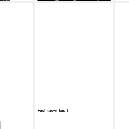
Fast ausverkauft
BE LILY ACCESSOIRES
BEG
Gleitmittel
Brustwarzenabdeckung, Nipple
Glei