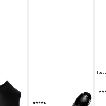
Fast 
COOL-I ®
NOI
Body mit
EMS-Gerät EMS-Gerät mit
Body
rz (1-tlg) mit
Lichtanwendung Vaginaltrainer, Für
ab 1
erschluss
das weibliche Intimbereichstraining
liefe
(3)