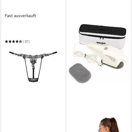
Fast ausverkauft
PETITE FLEUR GOLD
String
(37)
ab 14,99 €
in 1-2 Werktagen bei dir