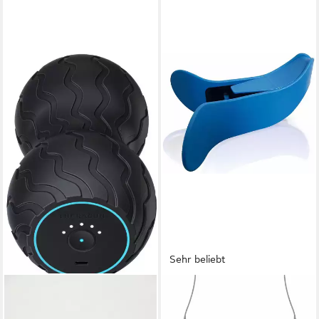
Sehr beliebt
THERABODY
HYDAS
Massagegerät Theragun
Beckenbodentrainer für eine
WaveDuo Faszientherapie
kräftige Becken- und