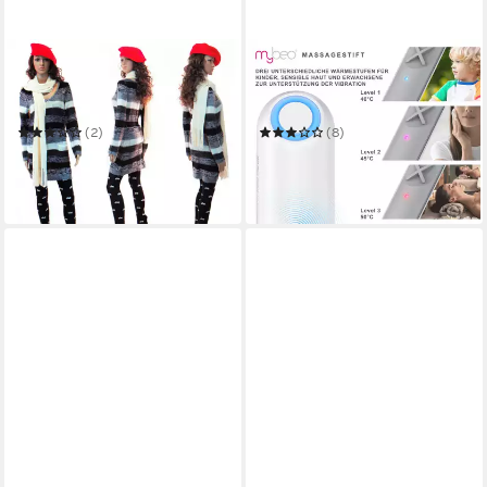
EUROTONDISPLAY
MYBEO
Schneiderpuppe weibliche
Massagegerät Massagestift
Schaufensterpuppe mit 2
Vibrationsstift, Vibration und
Perücken gratis Metallplatte
Wärmeeffekt, elektrisch
(2)
(8)
ab 109,99 €
19,95 €
UVP
39,99 €
in 2-3 Werktagen bei dir
-50%
in 2-3 Werktagen bei dir