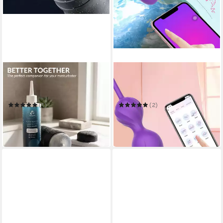
EASYGLIDE
DENU-SHOP
Gleitgel Wasserbasiertes
Beckenbodentrainer
Masturbator Gel - 250 ml -
Beckenboden Trainer Damen
EasyGlide
Silikon Beckenbodenkugel
(1)
(2)
16,99 €
49,99 €
UVP
59,99 €
(67,96 €/ 1 l)
-17%
in 2-3 Werktagen bei dir
lieferbar in 5 Wochen