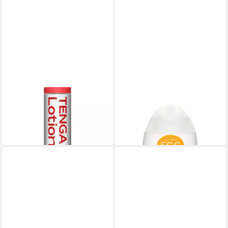
TENGA
TENGA
Gleitgel Hole Lotion - Regular
Gleitgel Egg Lotion
21,36 €
13,86 €
(125,65 €/ 1 l)
(213,23 €/ 1 l)
in 2-3 Werktagen bei dir
in 2-3 Werktagen bei dir