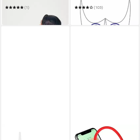
mit 5 Vibrationsfrequenzen
Unterleibsmuskulatur
(1)
(103)
107,02 €
19,99 €
in 3-4 Werktagen bei dir
in 1-2 Werktagen bei dir