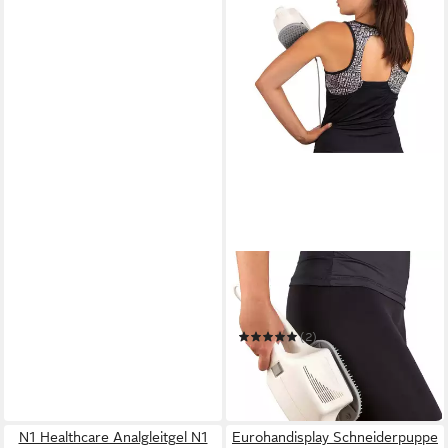
MASPO
Massagegerät Maspo
Großflächenmassagegerät
Vibramat de Luxe
(2)
ab 279,90 €
UVP
333,05 €
-16%
in 2-3 Werktagen bei dir
N1 Healthcare Analgleitgel N1
Eurohandisplay Schneiderpuppe