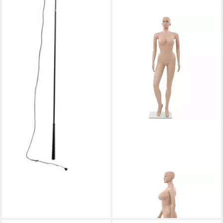
VIDAXL
Schneiderpuppe
163,60 €
in 4-5 Werktagen bei dir