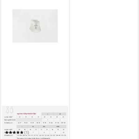
SUPRIMA
Hüftschutz Hüftschutz Set1
2x Slip1490 + 1x 2007
(1)
69,90 €