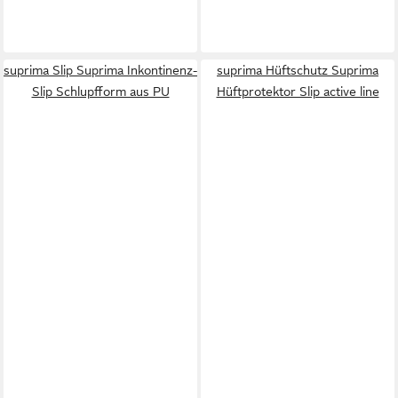
suprima Slip Suprima Inkontinenz-
suprima Hüftschutz Suprima
Slip Schlupfform aus PU
Hüftprotektor Slip active line