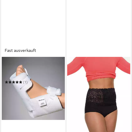
Fast ausverkauft
SUPRIMA
Fersenkissen Suprima
Fersenschuh kompakt mit
Klettverschluss
(1)
16,40 €
in 2-3 Werktagen bei dir