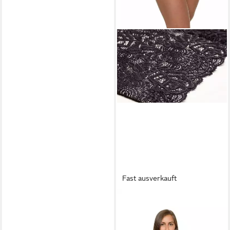
Fast ausverkauft
SUPRIMA
Rückenbandage Suprima
StomAktiv Wäschegürtel