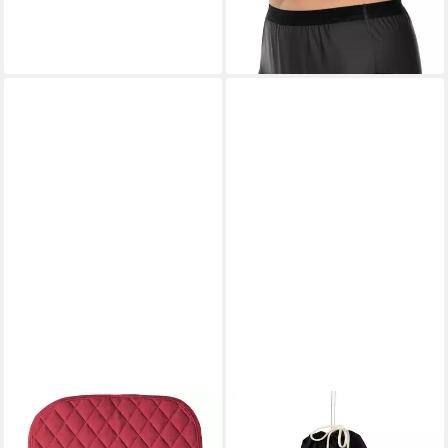
Slip anthrazit
ab 37,25 €
in 8-10 Werktagen bei dir