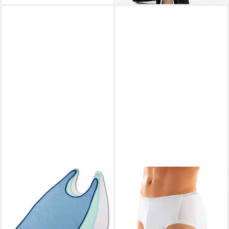
SUPRIMA
Slip Suprima Inkontinenz-Slip
für Herren aus Baumwolle
45,30 €
in 8-10 Werktagen bei dir