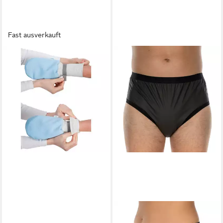
Fast ausverkauft
SUPRIMA
Schlafoverall Suprima
Kinder-Schutzhandschuh
38,55 €
in 8-10 Werktagen bei dir
SUPRIMA
Slip Suprima PU Inkontinenz