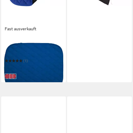
Fast ausverkauft
SUPRIMA
Inkontinenz-Sitzauflage
Suprima Sitzauflage mit
Anti-Rutsch Noppen
(1)
27,99 €
in 8-10 Werktagen bei dir
rot
blau
schwarz