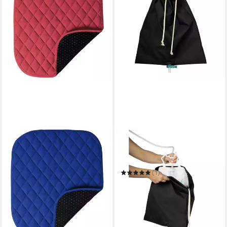
SUPRIMA
Urinal Suprima
Katheterbeutel-Hülle
(1)
28,99 €
in 8-10 Werktagen bei dir