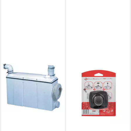
SETMA
Hebeanlage Watersan 6 (für
Schmutz- und Abwasser),
Edelstahl Schneidwerk,
Zerkleinerungsreibe
559,90 €
lieferbar - in 2-3 Werktagen bei dir