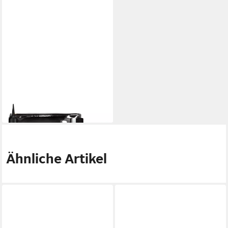
SEB MAN
Pflege-Geschenkset Man
Style & Care Travel Set, 4-tlg.
42,95 €
lieferbar - in 2-3 Werktagen bei dir
Ähnliche Artikel