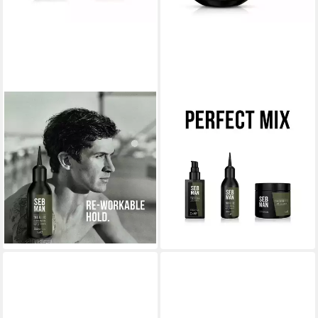
SEB MAN
SEB MAN
Haargel SEB MAN THE HERO
Haarshampoo SEB MAN THE
REWORKABLE LIQUID GEL,
MULTITASKER 3IN1 HAIR,
mittlerer Halt, mattes Finish,
BEARD & BODY WASH, Für
24h Halt
Haar, Bart und Körper
26,99 €
ab 15,99 €
UVP
33,10 €
UVP
19,45 €
(359,87 €/ 1 l)
(63,96 €/ 1 l)
-18%
-18%
lieferbar - in 1-2 Werktagen bei dir
lieferbar - in 2-3 Werktagen bei dir