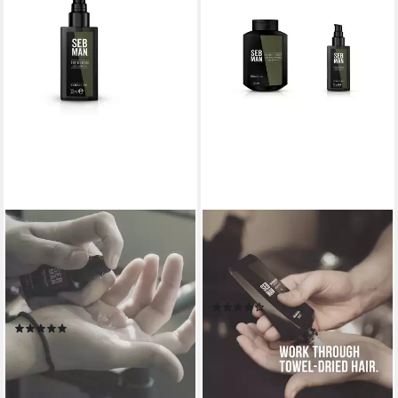
SEB MAN
SEB MAN
Haaröl SEB MAN THE
Haargel SEB MAN THE
GROOM HAIR & BEARD OIL,
PLAYER MEDIUM HOLD GEL,
für Haar und Bart, Frizz-
mittlerer Halt
(1)
Kontrolle, glänzendes Finish
17,99 €
UVP
22,50 €
(1)
(119,93 €/ 1 l)
21,99 €
UVP
27,85 €
-20%
(733,00 €/ 1 l)
lieferbar - in 1-2 Werktagen bei dir
-21%