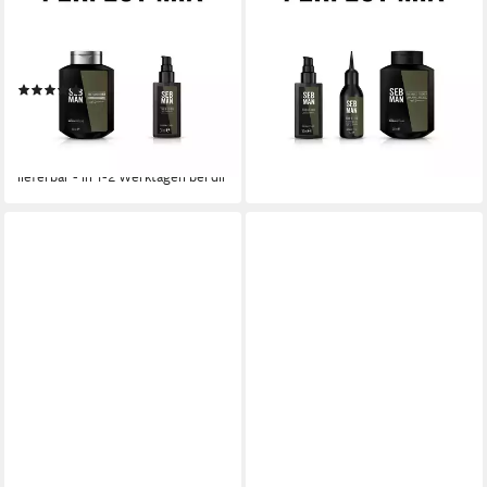
SCULPTOR MATTE CLAY, mit
DANDY POMADE, leichter
Bergamotte und rosa Pfeffer,
Halt, glänzendes Finish, mit
mattes Finish, langanhaltend
Bergamotte und rosa Pfeffer
(1)
19,99 €
UVP
25,00 €
19,99 €
UVP
25,00 €
(266,53 €/ 1 l)
(266,53 €/ 1 l)
-20%
-20%
lieferbar - in 2-3 Werktagen bei dir
lieferbar - in 1-2 Werktagen bei dir