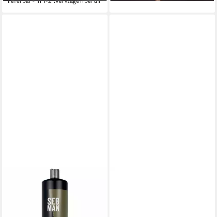
lieferbar - in 1-2 Werktagen bei dir
SEB MAN
Haarshampoo SEB MAN
Conditioner 50ml
18,91 €