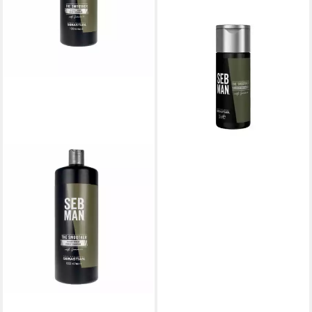
(378,20 €/ 1 l)
lieferbar - in 2-3 Werktagen bei dir