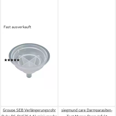
Fast ausverkauft
GROUPE SEB
Trichter Entkalkungstrichter
MS623953, für
Kaffeemaschine Dolce Gusto
(1)
13,34 €
lieferbar - in 3-4 Werktagen bei dir
Groupe SEB Verlängerungsrohr
siegmund care Darmparasiten-