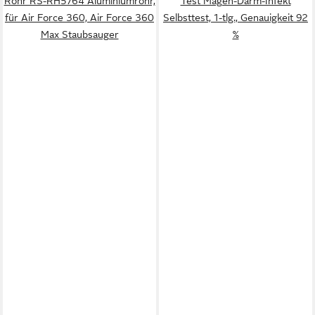
Rohr RS-RH5764 Aluminiumrohr,
Test Magen-Darm-Infekt
für Air Force 360, Air Force 360
Selbsttest, 1-tlg., Genauigkeit 92
Max Staubsauger
%