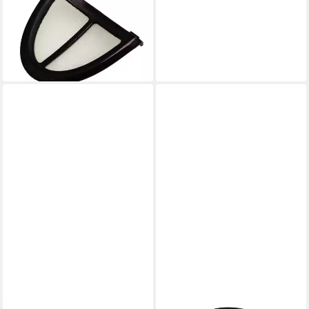
7235005957 (SS-201207)
Filter, Feinsieb für KO3308
Wasserkoche
10,98 €
lieferbar - in 3-4 Werktagen bei dir