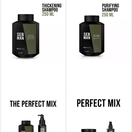
SEB MAN
SEB MAN
Haarshampoo SEB MAN THE
Haarshampoo SEB MAN THE
BOSS THICKENING
PURIST PURIYING
SHAMPOO, für feines Haar,
SHAMPOO, tiefenreinigend,
verleiht Volumen, frischer
guter Duft, mit Anti-
15,99 €
15,99 €
UVP
19,45 €
UVP
19,45 €