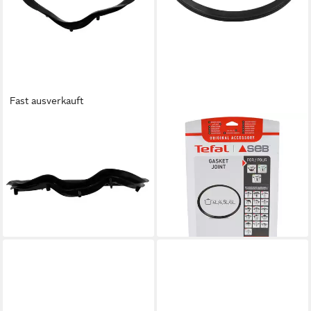
Fast ausverkauft
GROUPE SEB
GROUPE SEB
Dichtungsring Dichtung SS-
Dichtungsring Dichtung
994693, für AM4800 Mega
Ø220mm X1010008, für
Fritteuse
ClipsoMinut Schnellkochtopf 4
12,26 €
l 4,5 l 6 l
lieferbar - in 3-4 Werktagen bei dir
22,91 €
lieferbar - in 3-4 Werktagen bei dir