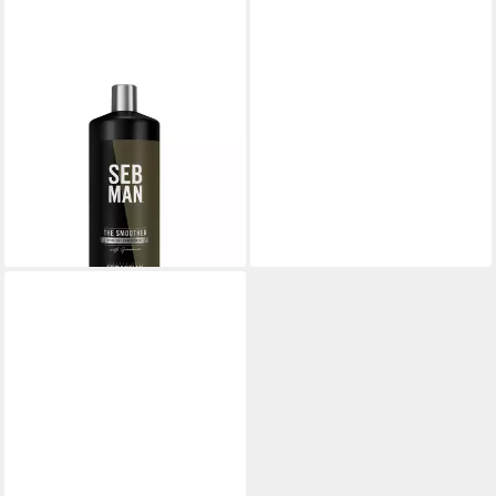
SEB MAN
Haarspülung Sebastian Man
Seb The Smoother
Conditioner
37,23 €
(37,23 €/ 1 l)
lieferbar - in 2-3 Werktagen bei dir