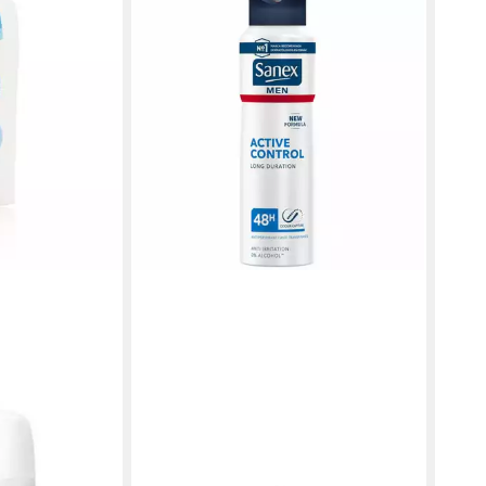
SANEX
tector
Deo-Roller Men Active Control 48h
Deodorant Spray