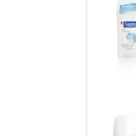
SANEX
Deo-Roller Dermo Pro
Desodorant Stick