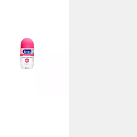
X
Spray Deo Roll On Derma Care
 €
0 €/ 1 l)
bar in 3 Wochen