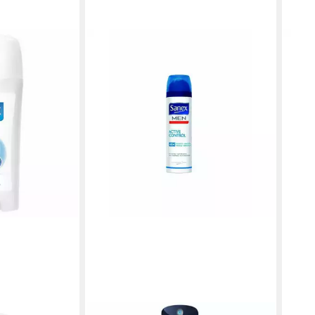
SANE
Deo-
7,46
(149,2
liefer