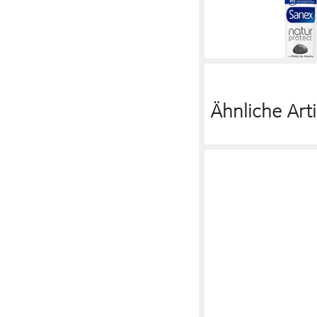
Desodorante Spray
11,90 €
(59,50 €/ 1 l)
in 9-11 Werktagen bei dir
Ähnliche Arti