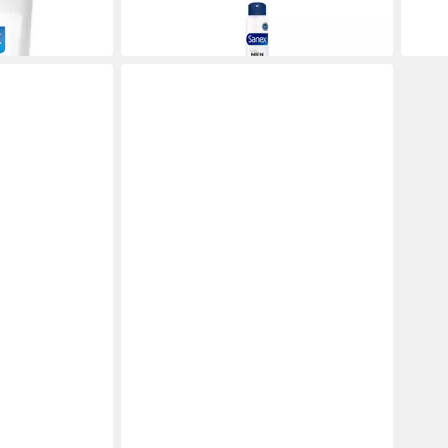
14,57 €
(72,85 €/ 1 l)
lieferbar in 3 Wochen