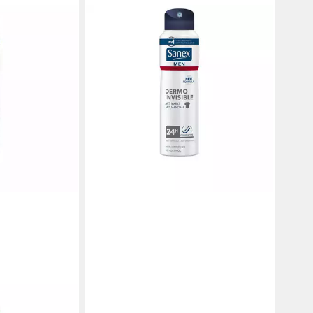
SANEX
Deo-Roller Men Dermo Invisible
Desodorante Spray
11,61 €
(58,05 €/ 1 l)
in 9-11 Werktagen bei dir
ct 0 Invisible