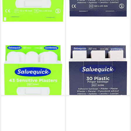
SALVEQUICK®
SALVEQUICK@
Erste-Hilfe-Set Pflaster-Strips
Pflasterspender Salvequick
Salvequick Vlies Refill 6943
1009296 Pflaster-Nachfüllset
ab 47,51 €
VE=43 Stück
(0,26 €/ 1 Stk)
16,82 €
lieferbar - in 2-3 Werktagen bei dir
lieferbar - in 9-11 Werktagen bei
dir