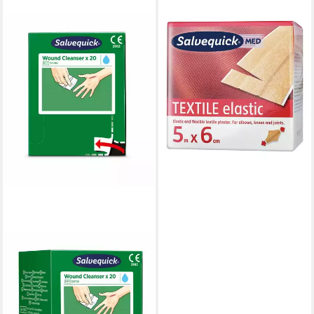
SALVEQUICK®
Wundpflaster, Textiles
Pflaster 6 cm x 5
26,75 €
lieferbar - in 4-5 Werktagen bei dir