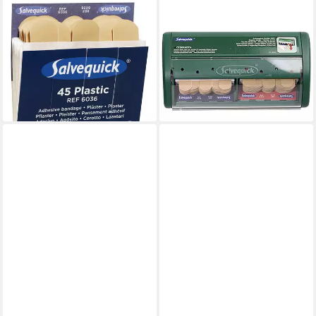
SALVEQUICK®
SÖHNGEN
Erste-Hilfe-Set,
Pflasterspender Söhngen
Nachfülleinsätze 6 x 45
1009070 Pflasterspender (L
Pflaster wasserabweisend
x B x H) 220 x 115 x 52 mm
ab 28,98 €
inkl. W
lieferbar - in 3-4 Werktagen bei dir
ab 24,98 €
lieferbar - in 3-4 Werktagen bei dir