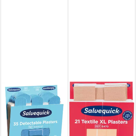
SALVEQUICK®
Erste-Hilfe-Set Pflaster-
Abschnitte Salvequick
elastisch Refill 6770 VE=21
Stück
ab 36,98 €
lieferbar - in 3-4 Werktagen bei dir