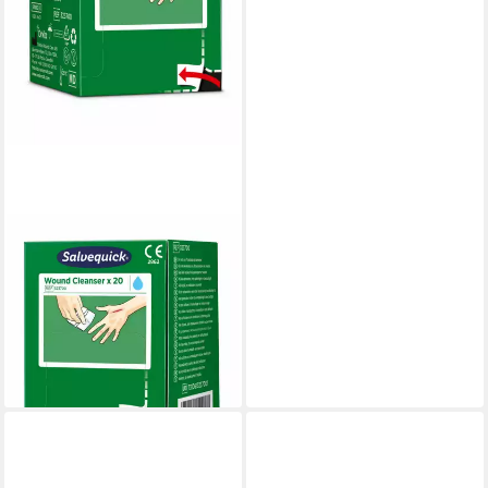
DOCMED
Nachfüllpack Cederroth
Nachfüllpackungen, Einfaches
und schnelles Nachfüllen
verbrauchter Produkte
ab 16,81 €
lieferbar - in 4-5 Werktagen bei dir