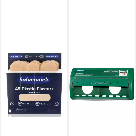
SALVEQUICK®
Erste-Hilfe-Set Pflaster-
Spender 490710 grün
22,44 €
lieferbar - in 4-5 Werktagen bei dir