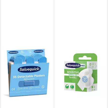
SALVEQUICK®
Erste-Hilfe-Set Pflaster-Strips
Nachfüllpackung - 6x 35
Stück blau.
98,40 €
lieferbar - in 9-11 Werktagen bei
dir