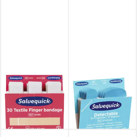
SALVEQUICK@
SALVEQUICK®
Pflasterspender Salvequick
Erste-Hilfe-Set,
1009496 Pflaster-Nachfüllset
Nachfüllpackungen 6 x 30
(L x B) 120 mm x 20 mm
Pflaster detektierbar,
ab 44,85 €
fingersp. und normal
(0,25 €/ 1 Stk)
ab 66,98 €
lieferbar - in 2-3 Werktagen bei dir
lieferbar - in 3-4 Werktagen bei dir