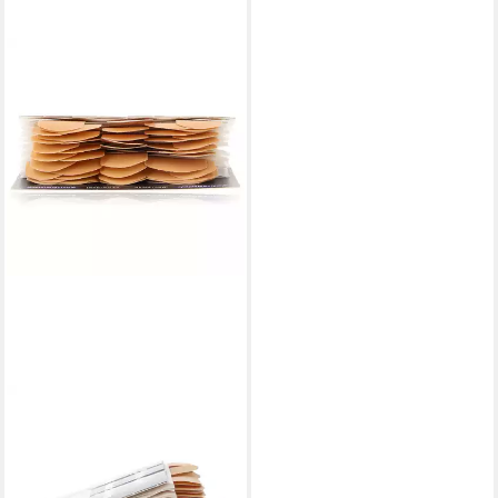
SALVEQUICK®
Wundpflaster Salvequick
6036 Wasserfeste
Pflasterstrips Refill 45Stk