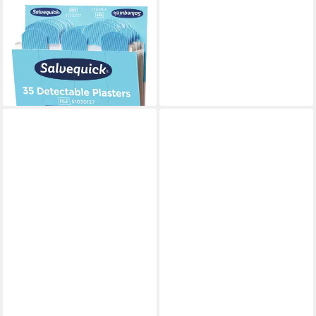
SALVEQUICK®
Erste-Hilfe-Set,
Nachfüllpackungen 6 x 35
Pflaster detektierbar
ab 56,98 €
lieferbar - in 3-4 Werktagen bei dir