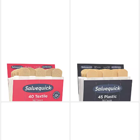
SALVEQUICK@
SALVEQUICK@
Wundpflaster (40 St),
Wundpflaster (45 St),
Nachfülleinsatz
Nachfülleinsatz
10,79 €
9,59 €
lieferbar - in 2-3 Werktagen bei dir
lieferbar - in 2-3 Werktagen bei dir