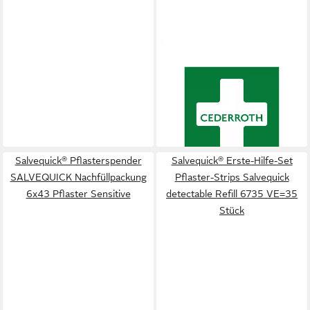
SALVEQUICK®
Pflasterspender
SALVEQUICK Tapeband 5m x
2,5cm
13,42 €
lieferbar - in 4-5 Werktagen bei dir
Salvequick® Pflasterspender
Salvequick® Erste-Hilfe-Set
SALVEQUICK Nachfüllpackung
Pflaster-Strips Salvequick
6x43 Pflaster Sensitive
detectable Refill 6735 VE=35
Stück