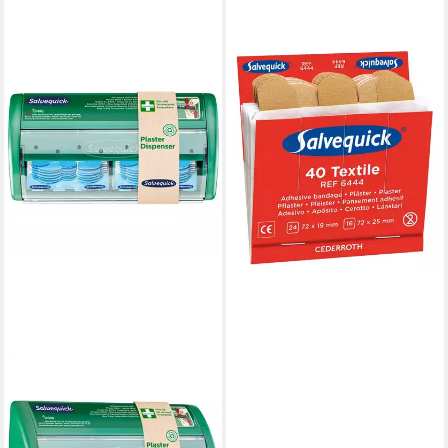
SALVEQUICK®
Erste-Hilfe-Set,
Nachfülleinsätze 6 x 40
Pflaster Textil
34,98 €
lieferbar - in 3-4 Werktagen bei dir