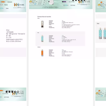
Blutzucker-Teststreifen
14,90 €
UVP
24,90 €
-40%
in 5-6 Werktagen bei dir
(3)
PROC
fen
Keto
29,9