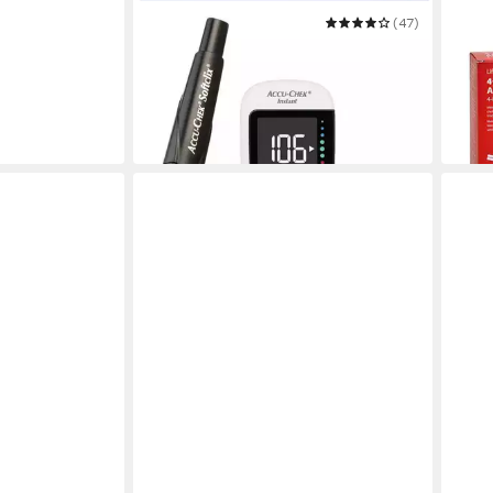
ROCHE
(47)
DOC
Blutzuckermessgerät Accu-Chek
Blut
Instant
mult
14,90 €
99,9
20,00 €
in 3-4
-26%
in 3-4 Werktagen bei dir