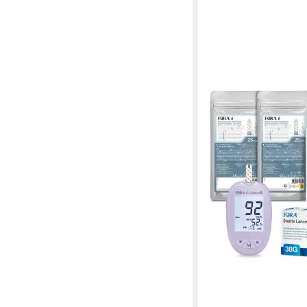
FORA
Cholesterin Messgerä
ab 55,99 €
UVP
62,99 €
-11%
in 4-5 Werktagen bei dir