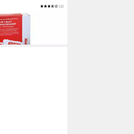
MED
(2)
zuckermessgerät Lifetouch
icheck PLUS
0 €
 Werktagen bei dir