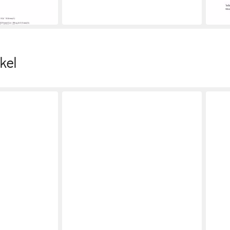
-25%
in 5-6
kel