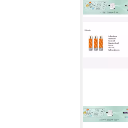
PROCHECK
Cholesterin-Teststrei
29,90 €
UVP
39,90 €