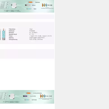
HECK
n-Teststreifen
0 €
UVP
39,90 €