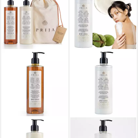
PRIJA
PRIJA
Körperpflegemittel PRIJA
Bodylotion PRIJA
Geschenkset für die tägliche
tonisierende Körpercreme,