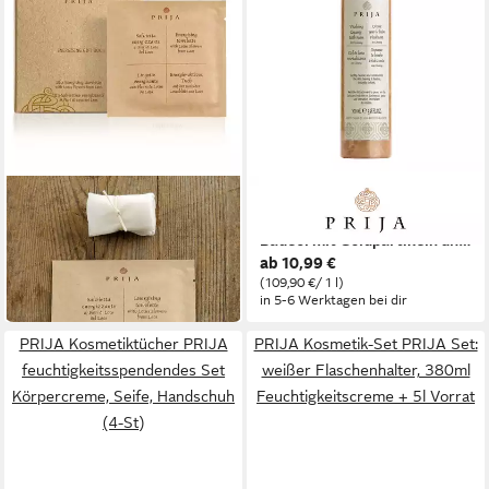
PRIJA
PRIJA
Kosmetiktücher PRIJA
Duschgel PRIJA Nährendes
antibakterielle Reisetücher
Badeöl mit Goldpartikeln und
12,99 €
ab 10,99 €
mit Lotusblüte 10 Stückx4ml
Ginseng, vegan
in 5-6 Werktagen bei dir
(109,90 €/ 1 l)
in 5-6 Werktagen bei dir
PRIJA Kosmetiktücher PRIJA
PRIJA Kosmetik-Set PRIJA Set:
feuchtigkeitsspendendes Set
weißer Flaschenhalter, 380ml
Körpercreme, Seife, Handschuh
Feuchtigkeitscreme + 5l Vorrat
(4-St)