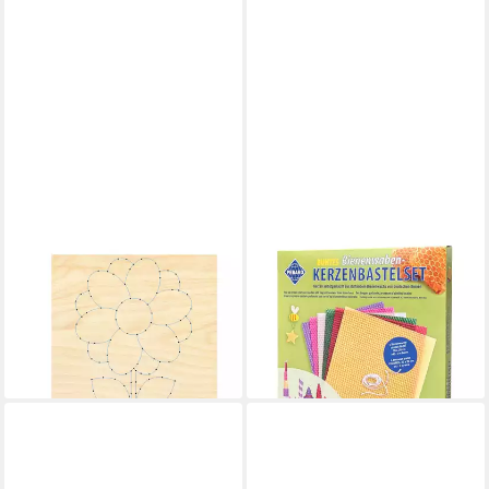
PEBARO
PETER BAUSCH
Kreativset Nagelbild-Set,
Bilderrahmen zum Basteln
Fadenbild Bastelset mit Motiv
Pebaro Bienenwaben
Blume, NB7-SET
Kerzenbastelset bunt 7 Teile
21,15 €
ab 21,99 €
lieferbar in 2 Wochen
lieferbar - in 2-3 Werktagen bei dir