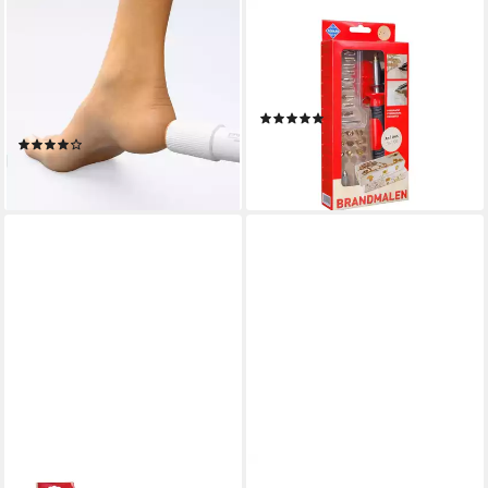
PETER BAUSCH
PEBARO
Elektrischer
Kreativset Brandmalkolben
Hornhautentferner
mit An/Aus Schalter und 20
Hornhautschleifer "Pedipeel",
Aufsätzen, 0262
(1)
0321
34,96 €
(1)
lieferbar - in 3-4 Werktagen bei dir
49,95 €
lieferbar - in 3-4 Werktagen bei dir
PEBARO
PEBARO