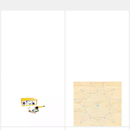
PETER BAUSCH
PEBARO
Aufkleber PETER BAUSCH
Kreativset Nagelbild,
Profi Brandmal-Station m.
Fadenbild mit Motiv Stern I,
elektr. Temperaturwahl
NB11
16,67 €
Pebaro
lieferbar in 2 Wochen
108,68 €
lieferbar - in 3-4 Werktagen bei dir