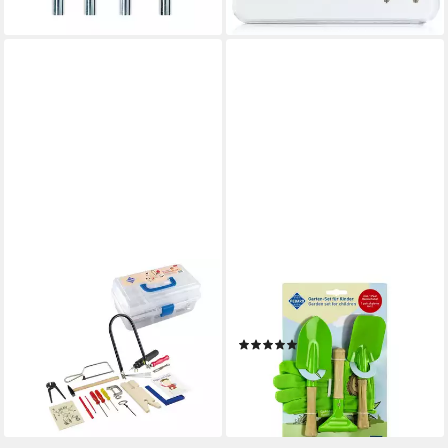
lieferbar - in 3-4 Werktagen bei dir
lieferbar - in 3-4 Werktagen bei dir
PEBARO
PEBARO
Kinder-Werkzeug-Set
Kinder-Gartenset Garten-Set,
Laubsäge-Set mit
GAR1
(1)
Stahlwerkzeugen und
13,16 €
UVP
14,99 €
Bohrmaschine, 641S
-12%
ab 58,31 €
lieferbar - in 2-3 Werktagen bei dir
lieferbar in 2 Wochen