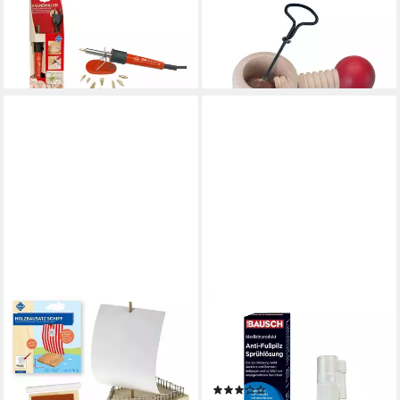
Kreativset Brandmalkolben-
Kreativset Kastanienhalter,
Set mit 9 Aufsätzen, 0260
NA2-3-4-5Halter
ab 18,99 €
11,99 €
lieferbar - in 2-3 Werktagen bei dir
lieferbar - in 2-3 Werktagen bei dir
PETER BAUSCH
PETER BAUSCH
Spiel PEBARO 468 -
Fußpflegespray Bausch
Holzbausatz Schiff, 65 Teile,
Fußspray gegen Fußpilz,
Bastelset
0725/68
(1)
16,99 €