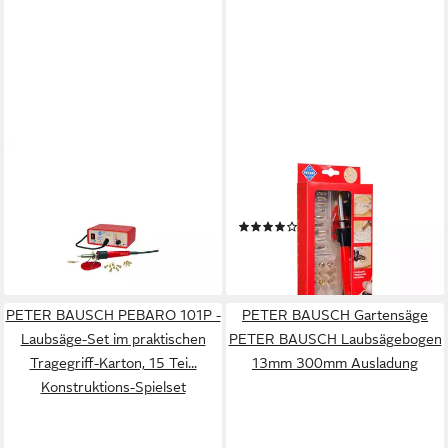
PETER BAUSCH
PEBARO
Lötkolben PETER BAUSCH
Kreativset Brandmal-Set mit
Multifunktions-Station Pebaro
20 Aufsätzen, 0261
(1)
Pebaro
33,12 €
ab 101,21 €
lieferbar - in 3-4 Werktagen bei dir
lieferbar - in 3-4 Werktagen bei dir
PETER BAUSCH PEBARO 101P -
PETER BAUSCH Gartensäge
Laubsäge-Set im praktischen
PETER BAUSCH Laubsägebogen
Tragegriff-Karton, 15 Tei...
13mm 300mm Ausladung
Konstruktions-Spielset