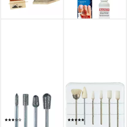
12,95 €
lieferbar - in 2-3 Werktagen bei dir
(51,80 €/ 100 ml)
lieferbar - in 3-4 Werktagen bei dir
PETER BAUSCH
PETER BAUSCH
Pediküreaufsatz
Pediküreaufsatz Kasette mit
Diamantfräser Set, 4-tlg. Art.
Aufsätzen: 1799/3 + 2 x
1743 + 1730 + 1718 + 1741,
1799/1 + 1799/4 + 2x
1749
1799/2, 1799
(1)
(1)
20,95 €
12,95 €