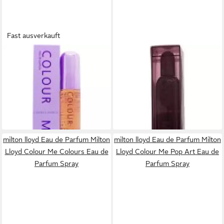
Fast ausverkauft
MILTON LLOYD
MILTON LLOYD
Eau de Parfum Milton Lloyd
Körperpflegeduft Milton Lloyd
Colour Me Violet Eau de
Colour Me Dark Red Eau de
Parfum Spray
Parfum Spray
14,80 €
24,26 €
(296,00 €/ 1 l)
(242,60 €/ 1 l)
lieferbar in 2 Wochen
lieferbar in 2 Wochen
milton lloyd Eau de Parfum Milton
milton lloyd Eau de Parfum Milton
Lloyd Colour Me Colours Eau de
Lloyd Colour Me Pop Art Eau de
Parfum Spray
Parfum Spray