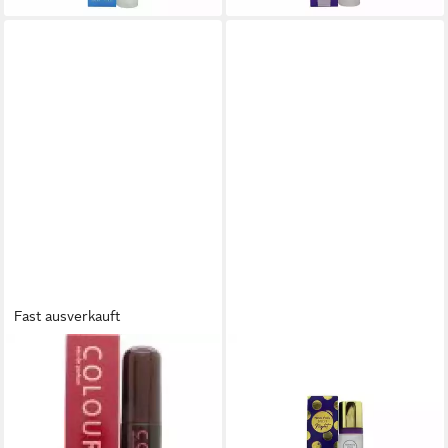
Fast ausverkauft
MILTON LLOYD
MILTON LLOYD
Körperpflegeduft Milton Lloyd
Eau de Toilette New York
Colour Me Dark Red Eau de
Dolls Night Parfum De Toilette
14,10 €
Parfum Spray
(256,36 €/ 1 l)
16,17 €