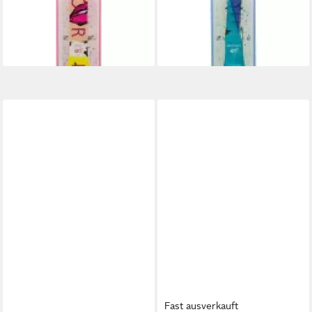
Parfum Spray
de Parfum Spray
23,22 €
23,76 €
(232,20 €/ 1 l)
(264,00 €/ 1 l)
lieferbar in 3 Wochen
lieferbar in 2 Wochen
Fast ausverkauft