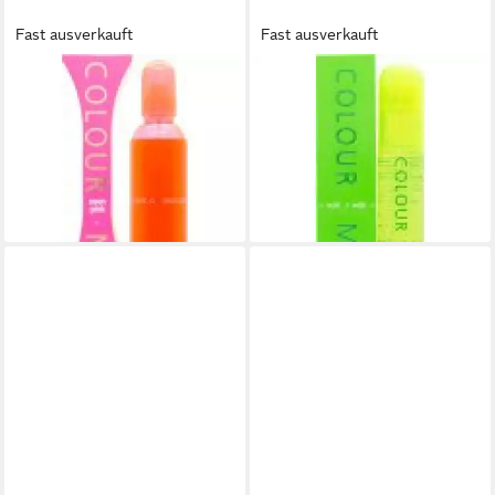
Fast ausverkauft
Fast ausverkauft
MILTON LLOYD
MILTON LLOYD
Eau de Parfum Milton Lloyd
Eau de Toilette Milton Lloyd
Colour Me Neon Pink Eau de
Colour Me Volt Eau de
Parfum Spray
Toilette Spray
23,37 €
14,72 €
(233,70 €/ 1 l)
(294,40 €/ 1 l)
lieferbar in 3 Wochen
lieferbar in 3 Wochen