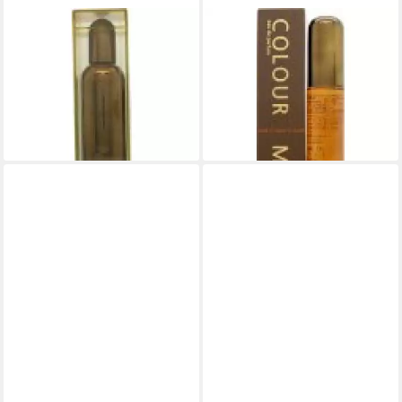
MILTON LLOYD
MILTON LLOYD
Eau de Parfum Milton Lloyd
Eau de Parfum Milton Lloyd
Colour Me Oud Eau de
Colour Me Oud Eau de
Parfum Spray
Parfum Spray
25,38 €
15,44 €
(282,00 €/ 1 l)
(308,80 €/ 1 l)
lieferbar in 3 Wochen
lieferbar in 3 Wochen