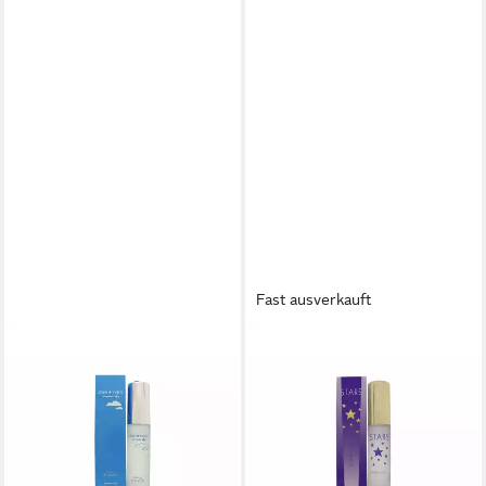
Fast ausverkauft
MILTON LLOYD
MILTON LLOYD
Eau de Toilette Milton Lloyd
Eau de Toilette Milton Lloyd
Summer Sky Parfum de
Stars Parfum de Toilette
Toilette Spray
Spray
13,96 €
14,10 €
(279,20 €/ 1 l)
(282,00 €/ 1 l)
lieferbar in 2 Wochen
lieferbar in 3 Wochen