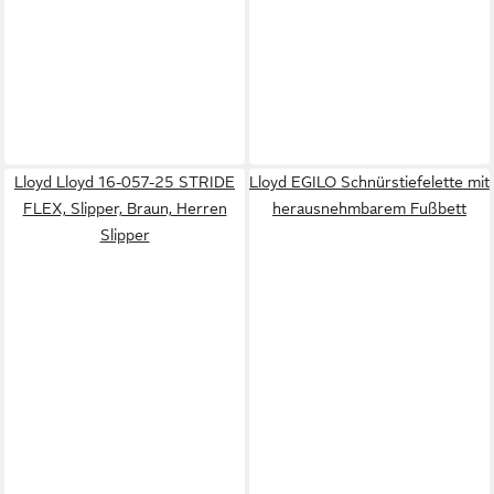
Lloyd Lloyd 16-057-25 STRIDE
Lloyd EGILO Schnürstiefelette mit
FLEX, Slipper, Braun, Herren
herausnehmbarem Fußbett
Slipper