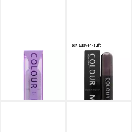
Fast ausverkauft
MILTON LLOYD
MILTON LLOYD
Eau de Parfum Milton Lloyd
Eau de Parfum Milton Lloyd
Colour Me Violet Eau de
Colour Me Black Eau de
Parfum Spray
Parfum Spray
24,03 €
14,80 €
(240,30 €/ 1 l)
(296,00 €/ 1 l)
lieferbar - in 2-3 Werktagen bei dir
lieferbar in 2 Wochen