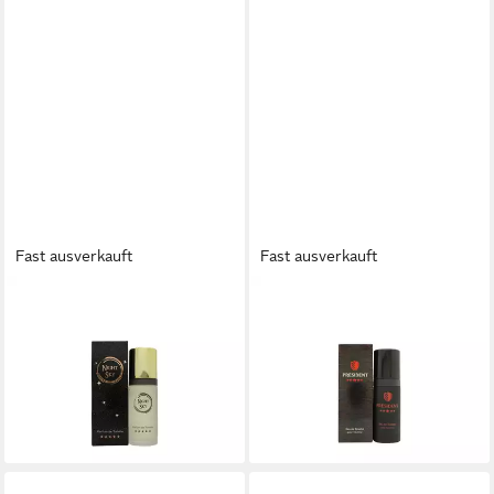
Fast ausverkauft
Fast ausverkauft
MILTON LLOYD
MILTON LLOYD
Eau de Toilette Milton Lloyd
Eau de Toilette Milton Lloyd
Night Sky Parfum de Toilette
President Eau de Toilette
Spray
Spray
13,99 €
15,06 €
(254,36 €/ 1 l)
(301,20 €/ 1 l)
lieferbar in 3 Wochen
lieferbar in 3 Wochen