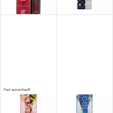
lieferbar in 3 Wochen
(323,40 €/ 1 l)
lieferbar in 3 Wochen
Fast ausverkauft
MILTON LLOYD
MILTON LLOYD
Eau de Parfum Milton Lloyd
Eau de Parfum Milton Lloyd
Colour Me Pop Art Eau de
Colour Me Abstract Art Eau