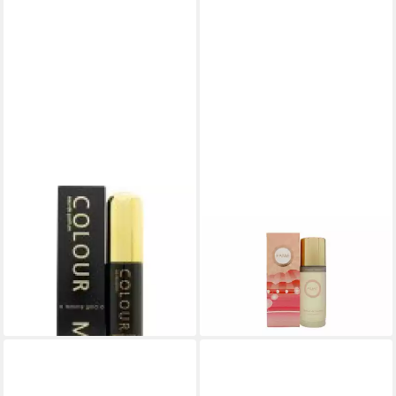
MILTON LLOYD
MILTON LLOYD
Eau de Toilette Milton Lloyd
Eau de Toilette Milton Lloyd
Colour Me Gold Femme Eau
Fame Parfum de Toilette
de Toilette Spray
Spray
14,30 €
14,30 €
(286,00 €/ 1 l)
(260,00 €/ 1 l)
lieferbar in 3 Wochen
lieferbar in 3 Wochen