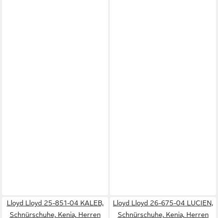
Lloyd Lloyd 25-851-04 KALEB,
Lloyd Lloyd 26-675-04 LUCIEN,
Schnürschuhe, Kenia, Herren
Schnürschuhe, Kenia, Herren