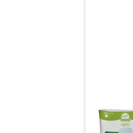
MEDI-INN
Windeln Pants SUPER 
Pants, diskreter Schut
Saugstärke (14-St), U