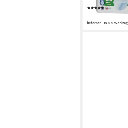
geruchsbindend, atmu
(1)
ab 11,99 €
(0,86 €/ 1 Stk)
lieferbar - in 4-5 Werktag