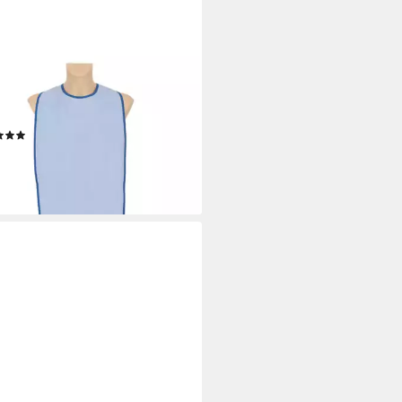
-INN
chen Esslätzchen 48 x 100 cm,
drei Druckknöpfen, waschbar,
 (1-St)
(1)
,99 €
9,99 €
%
rbar - in 4-5 Werktagen bei dir