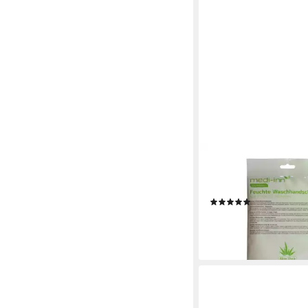
MEDI-INN
Waschlappen Soft To
Einmal-Waschhandschu
(2)
ab 3,90 €
(0,49 €/ 1 Stk)
lieferbar - in 4-5 Werktag