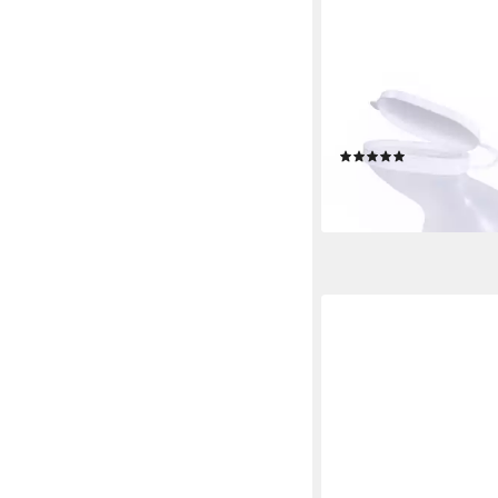
MEDI-INN
Urin-Flasche Urinflas
Frauen, 1000 ml, milch
(1)
ab 3,99 €
lieferbar - in 3-4 Werktag