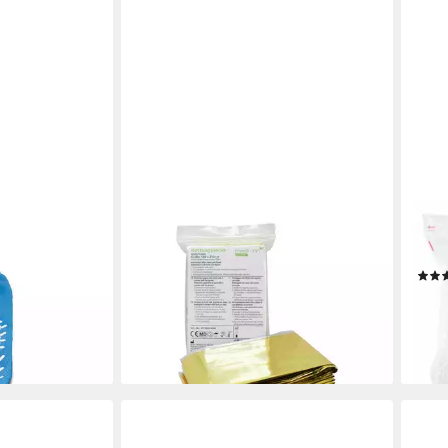
MEDI-INN
MEDI
ch-Socken, 2-
Erste-Hilfe-Set Rettungsdecke
Wasc
aar)
Rettungsfolie, 160 x 210 cm,
Econ
gold/silber, (1 St)
ab 5
ab 1,99 €
(0,06
lieferbar - in 3-4 Werktagen bei dir
en bei dir
-25
liefe