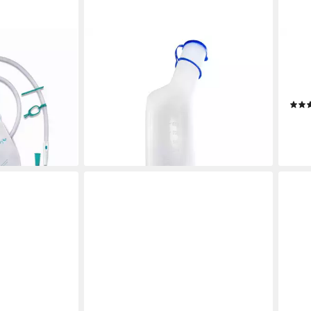
MEDI-INN
MEDI
 closed
Urin-Flasche Urinflasche PP 1000 ml
Lätz
ml, steril
für Männer, milchig (1 St)
mit 
ab 3,99 €
blau,
lieferbar - in 4-5 Werktagen bei dir
ab 6
en bei dir
-30
liefe