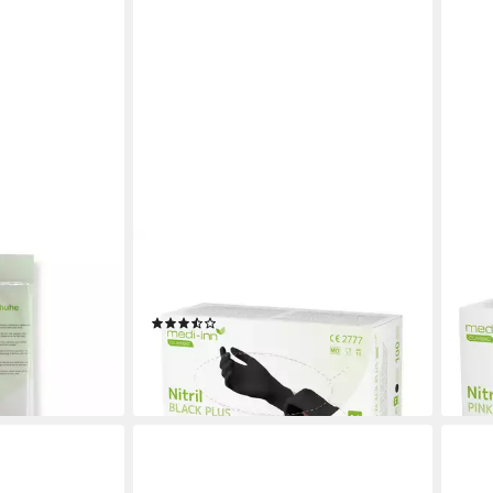
MEDI-INN
MEDI
uch Premium
Nitril-Handschuhe Nitril Black Plus,
Nitri
he, feucht
schwarz, puderfrei, latexfrei
Einm
(3)
1.5
ab 5,99 €
ab 8
(0,06 €/ 1 Stk)
(0,09
en bei dir
lieferbar - in 3-4 Werktagen bei dir
liefe