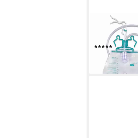
MEDI-INN
Urinal PRO Urinbeutel
System, 120 cm, 2000 
verpackt, (1-tlg)
(2)
ab 3,99 €
lieferbar - in 3-4 Werktag