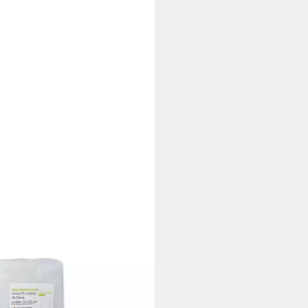
-INN
hlappen Waschhandschuhe
aid, PE-Innenbeschichtung, 22x16
ellblau