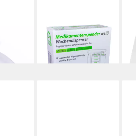
MEDI-INN
MEDI
che PP für
Pillendose Wochendispenser 7 Tage,
Inko
ig (1 St)
weiß, 11,5 x 13 x 4,5 cm
Bett
ab 4,99 €
x 85
lieferbar - in 3-4 Werktagen bei dir
ab 1
en bei dir
liefe