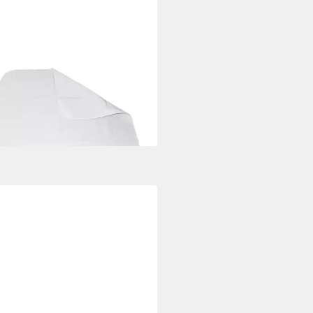
-INN
ntinenzauflage
schutzauflage, waschbar, 90 cm
 cm
1,99 €
rbar - in 4-5 Werktagen bei dir