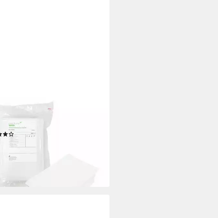
-INN
hlappen Waschhandschuhe
omy 100er Pack, (N15547-KUG)
(1)
,99 €
7,99 €
 €/ 1 Stk)
%
rbar - in 4-5 Werktagen bei dir