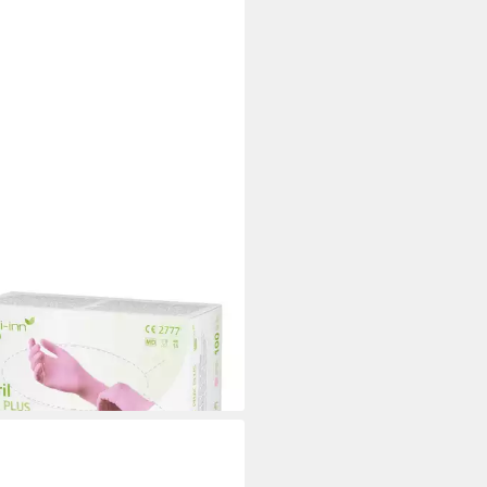
-INN
l-Handschuhe Nitril Pink Plus
alhandschuhe puderfrei AQL:
,99 €
 €/ 1 Stk)
rbar - in 4-5 Werktagen bei dir