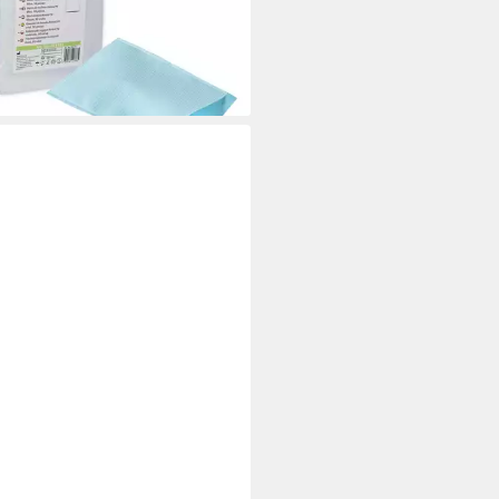
,99 €
 €/ 1 Stk)
rbar - in 4-5 Werktagen bei dir