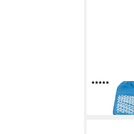
MEDI-INN
ABS-Socken Anti-Ruts
seitig beschichtet (1-P
(3)
ab 4,99 €
(4,99 €/ 1 Paar)
lieferbar - in 3-4 Werktag