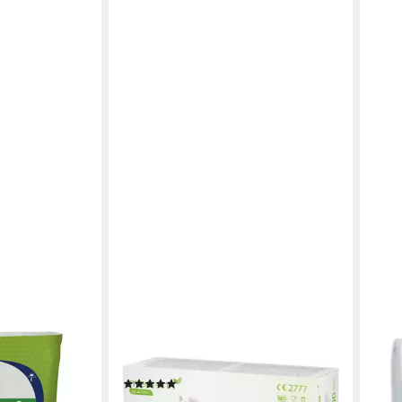
MEDI-INN
MEDI
Inkontinenz-
Nitril-Handschuhe Nitril White Soft
Wasc
z, hohe
Einmalhandschuhe, weiß, puderfrei
Airl
(1)
nisex-Passform,
cm, h
ab 7,99 €