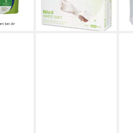
ab 3
ngsaktiv
(0,08 €/ 1 Stk)
(0,08
lieferbar - in 4-5 Werktagen bei dir
liefe
en bei dir