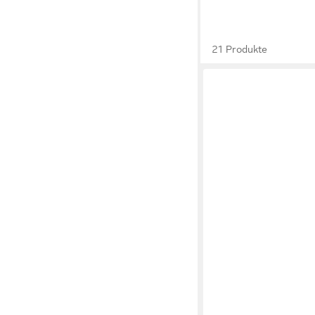
21 Produkte