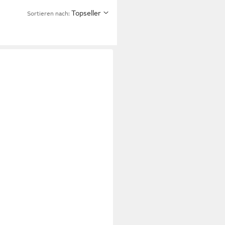
Topseller
Sortieren nach: