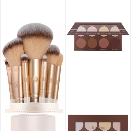
LUVIA COSMETICS
LUVIA COSMETICS
Schmink-Set Prime Vegan
Contouring-Palette Essential
Champagne
Contouring Shades Vol. 1