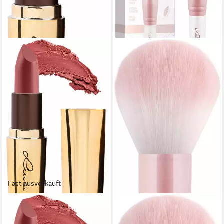
Fast ausverkauft
LUVIA COSMETICS
LUVIA COSMETICS
Lippenstift Luxurious Colors
Puderpinsel POWDER