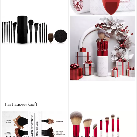
Fast ausverkauft
LUVIA COSMETICS
LUVIA COSMETICS
Kosmetikpinsel-Set PRIME
Kosmetikpinsel-Set PRIME
VEGAN PRO - BLACK
VEGAN MEMORIES