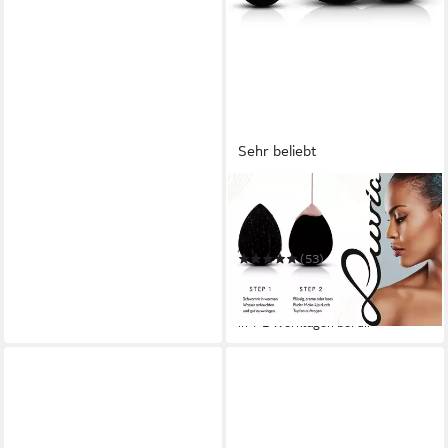
Sehr beliebt
LUVIA COSMETICS
Make-up Schwamm CLASSIC
MAKE-UP SPONGE + 2 MINI
(53)
7,99 €
UVP
9,90 €
-19%
in 1-2 Werktagen bei dir