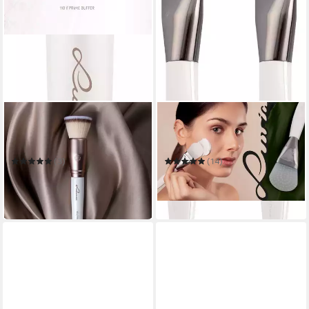
LUVIA COSMETICS
LUVIA COSMETICS
Foundationpinsel PRIME
Maskenpinsel DUO MASK
BUFFER
BRUSH
(3)
(14)
14,99 €
7,99 €
UVP
8,90 €
in 6-8 Werktagen bei dir
-10%
in 1-2 Werktagen bei dir