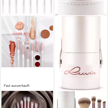
Fast ausverkauft
LUVIA COSMETICS
LUVIA COSMETICS
Kosmetikpinsel-Set ALL EYE
Kosmetikpinsel-Set PRIME
WANT
VEGAN MINI