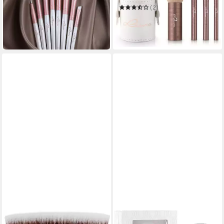
25,99 €
UVP
29,90 €
(2)
21,99 €
-13%
UVP
24,90 €
in 1-2 Werktagen bei dir
-12%
in 6-8 Werktagen bei dir