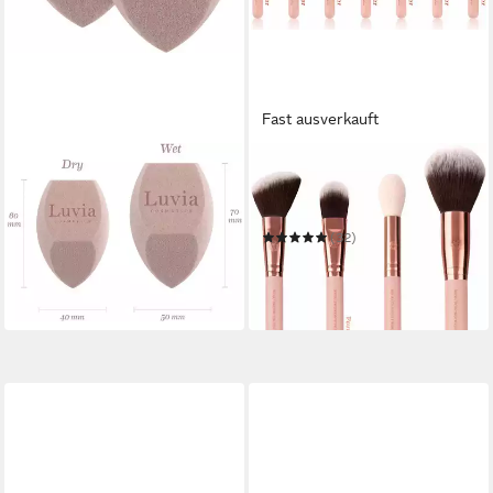
Fast ausverkauft
LUVIA COSMETICS
LUVIA COSMETICS
Make-up Schwamm
Kosmetikpinsel-Set
DIAMOND SPONGE CANDY
ESSENTIAL BRUSHES -
12,99 €
ROSE GOLDEN VINTAGE
UVP
14,90 €
(32)
47,99 €
-13%
UVP
59,90 €
in 6-8 Werktagen bei dir
-20%
in 1-2 Werktagen bei dir