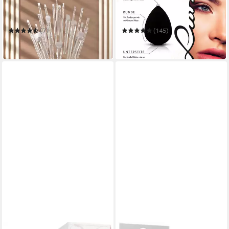
Kosmetiktasche Magnetic
Make-up Schwamm CLASSIC
Brush Case
MAKE-UP SPONGE
(7)
(145)
22,99 €
5,99 €
in 1-2 Werktagen bei dir
in 1-2 Werktagen bei dir