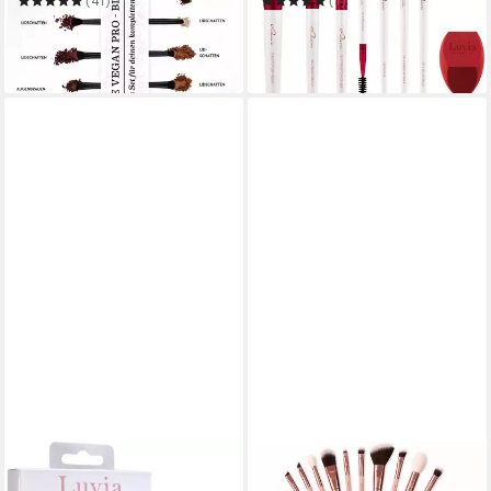
(41)
(1)
58,99 €
28,99 €
UVP
34,90 €
in 1-2 Werktagen bei dir
-17%
in 3-4 Werktagen bei dir