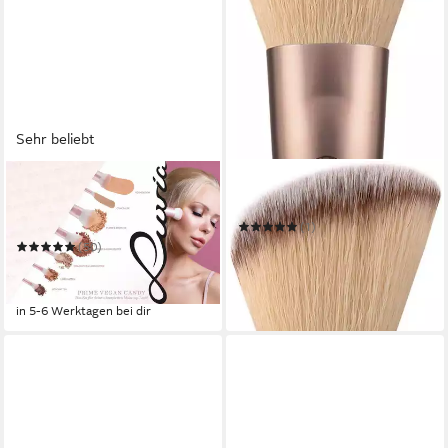
Sehr beliebt
LUVIA COSMETICS
LUVIA COSMETICS
Kosmetikpinsel-Set PRIME
Rougepinsel BLUSH BRUSH
VEGAN CANDY
(1)
12,99 €
UVP
14,90 €
(50)
39,99 €
UVP
49,90 €
-13%
-20%
in 6-8 Werktagen bei dir
in 5-6 Werktagen bei dir