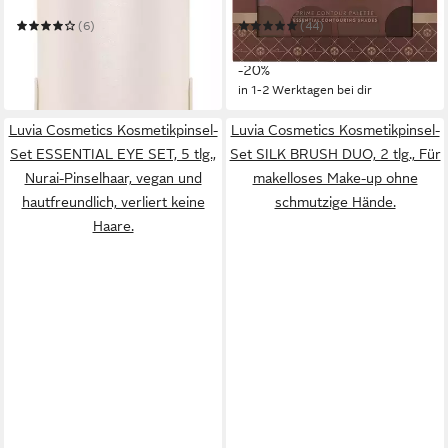
(6)
(44)
39,99 €
19,99 €
UVP
49,90 €
UVP
24,90 €
-20%
-20%
in 1-2 Werktagen bei dir
in 1-2 Werktagen bei dir
Luvia Cosmetics Kosmetikpinsel-
Luvia Cosmetics Kosmetikpinsel-
Set ESSENTIAL EYE SET, 5 tlg.,
Set SILK BRUSH DUO, 2 tlg., Für
Nurai-Pinselhaar, vegan und
makelloses Make-up ohne
hautfreundlich, verliert keine
schmutzige Hände.
Haare.