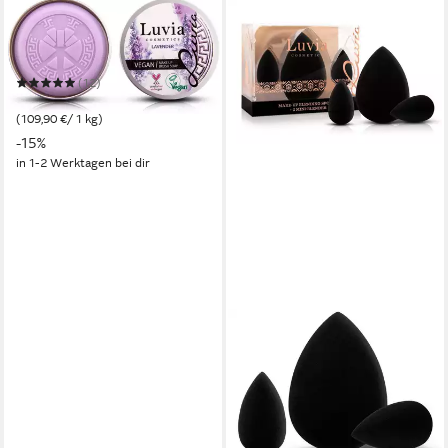
LUVIA COSMETICS
Essential Brush Soap -
Lavender Pinselseife
(12)
10,99 €
UVP
12,90 €
(109,90 €/ 1 kg)
-15%
in 1-2 Werktagen bei dir