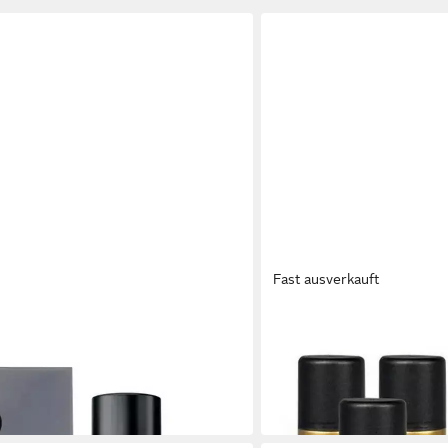
Fast ausverkauft
JOHN PLAYER SPECIAL
layer Special Energy Eau de Toilette
Deo-Set Gold Deospray 3x
32,99 €
(54,98 €/ 1 l)
in 3-4 Werktagen bei dir