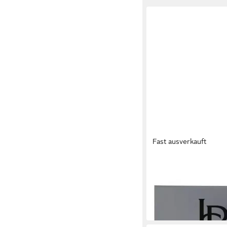
Fast ausverkauft
JOHN PLAYER SPECIAL
Eau de Toilette John P
100 ml
24,89 €
(248,90 €/ 1 l)
in 3-4 Werktagen bei dir