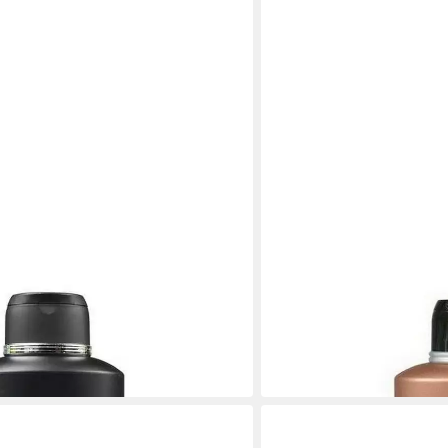
JOHN PLAYER SPECIAL
air & Body Shampoo 500 ml
Duschgel Homme Hair & B
6,59 €
(13,18 €/ 1 l)
in 3-4 Werktagen bei dir