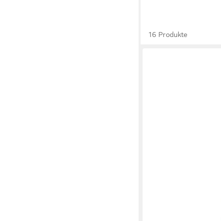
16 Produkte
JOHN PLAYER SPECIAL
Deo-Spray BE RED Ant
ab 4,29 €