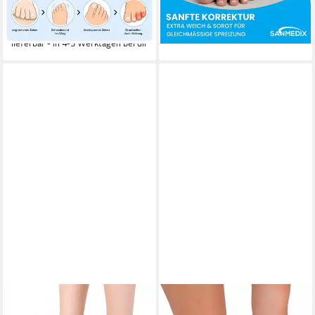
9,99 €
14,99 €
UVP
24,99 €
Valgus, Ballenzehen uvm.
(5,00 €/ 1 Paar)
lieferbar - in 6-7 Werktagen bei dir
-60%
lieferbar - in 4-5 Werktagen bei dir