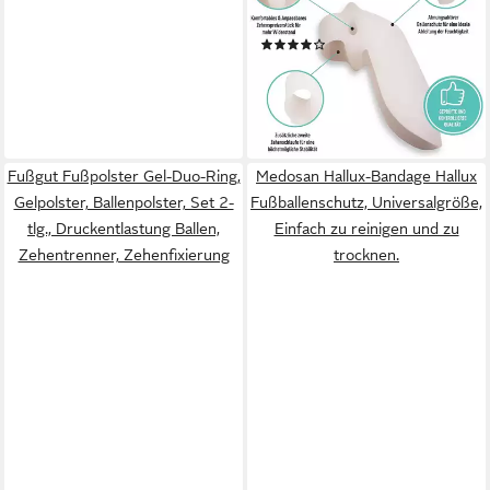
Universalgröße
(6)
9,99 €
UVP
21,99 €
(5,00 €/ 1 Paar)
-55%
lieferbar - in 4-5 Werktagen bei dir
Fußgut Fußpolster Gel-Duo-Ring,
Medosan Hallux-Bandage Hallux
Gelpolster, Ballenpolster, Set 2-
Fußballenschutz, Universalgröße,
tlg., Druckentlastung Ballen,
Einfach zu reinigen und zu
Zehentrenner, Zehenfixierung
trocknen.