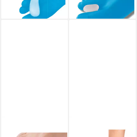
14,53 €
12,75 €
lieferbar - in 9-11 Werktagen bei
lieferbar - in 9-11 Werktagen bei
dir
dir
HALLUFIX
Fußbandage Hallufix
Hammerzehen Loop