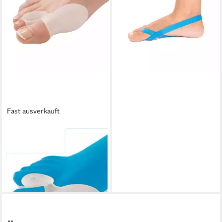
24,99 €
lieferbar - in 9-11 Werktagen bei
dir
Fast ausverkauft
HALLUFIX
Fußbandage Hallufix softies
Ballenschutz PLUS
14,53 €
lieferbar - in 9-11 Werktagen bei
dir