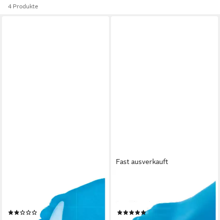
4 Produkte
Fast ausverkauft
HALLUFIX
HALLUFIX
Einlegesohlen Hallufix softies
Einlegesohlen Hallufix softies
Hammerzehenpolster
Zehenspreizer
(1)
(1)