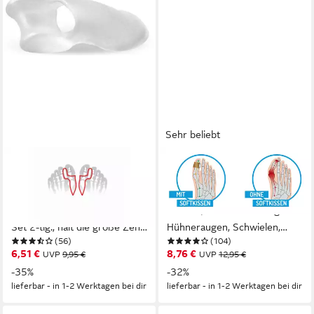
Sehr beliebt
FUSSGUT
FUSSGUT
Zehenkorrektor Hallux
Hallux-Bandage Softkissen mit
Korrektor mit Ballensschutz,
Fixierband, verhindert Reiben,
angenehm weich aus Softgel,
2er Set, Druckentlastung bei
Set 2-tlg., hält die große Zehe
Hühneraugen, Schwielen,
(56)
(104)
auf Abstand, reduziert
Entlastung Hallux Valgus
6,51 €
8,76 €
UVP
9,95 €
UVP
12,95 €
Reibung, mediz. Gel
-35%
-32%
lieferbar - in 1-2 Werktagen bei dir
lieferbar - in 1-2 Werktagen bei dir