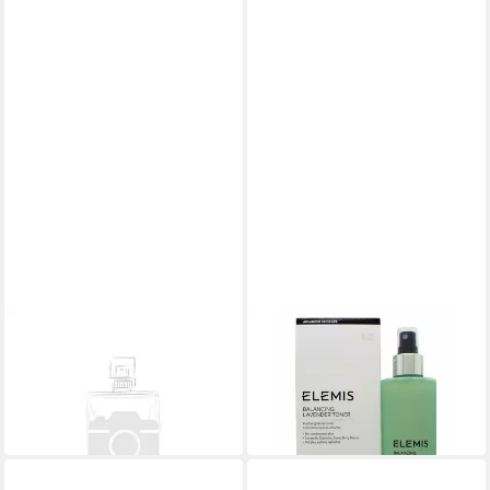
ELEMIS
ELEMIS
Körperpflegemittel
Gesichtspeeling Balancing
Frangipani Monoi Körperöl
Lavender Toner
36,26 €
35,98 €
(362,60 €/ 1 l)
(179,90 €/ 1 l)
in 2-3 Werktagen bei dir
lieferbar in 2 Wochen