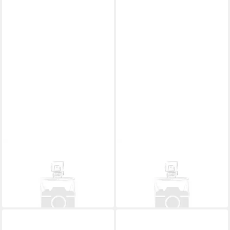
ELEMIS
ELEMIS
Gesichtspflege Superfood
Gesichtspflege Pro-Collagen
Prebiotic Tagescreme
Rose Reinigungsfluid
40,16 €
38,32 €
(803,20 €/ 1 l)
in 2-3 Werktagen bei dir
in 2-3 Werktagen bei dir