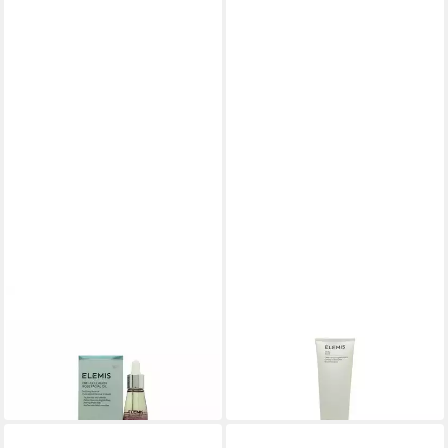
ELEMIS
ELEMIS
Körperöl Pro-Collagen Rose
Gesichtsmaske Haut Buff
57,48 €
Facial Oil
(229,92 €/ 1 l)
71,62 €
lieferbar in 4 Wochen
(4.774,67 €/ 1 l)
in 9-11 Werktagen bei dir