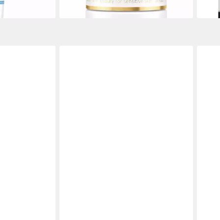
lieferbar - in 9-11 Werktagen bei dir
liefe