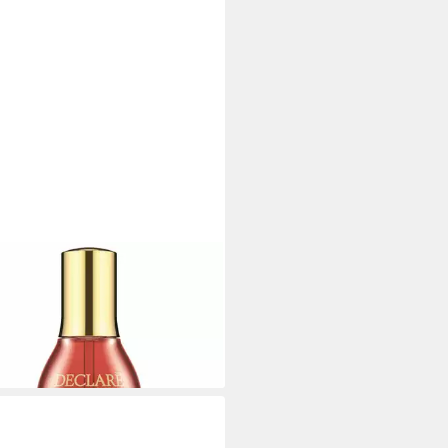
LARÉ
htcreme AGE CONTROL night
ntial serum
3 €
,60 €/ 1 l)
rbar in 2 Wochen