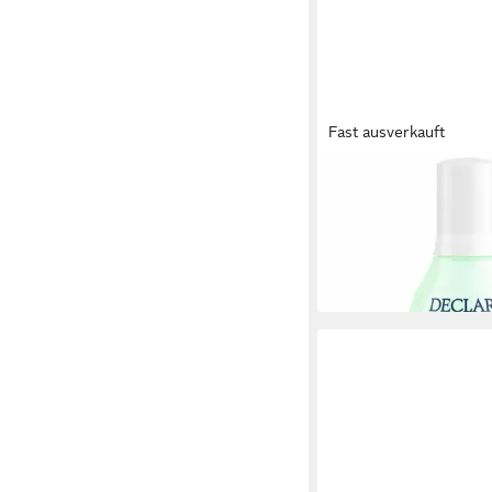
Fast ausverkauft
DECLARÉ
Tagescreme PROBIOT
SOLUTION serum
72,79 €
(1.455,80 €/ 1 l)
lieferbar in 2 Wochen