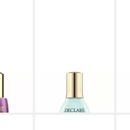
DECLARÉ
DEC
ONTROL
Gesichtsmaske Hydrocare Ocean's
Nac
rum
Best Hyaluron Booster
esse
64,08 €
68,1
(1.281,60 €/ 1 l)
(1.362
gen bei dir
lieferbar - in 9-11 Werktagen bei dir
liefe