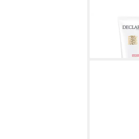
DECLARÉ
Make-up-Entferner So
For Face & Eye Make
33,66 €
(168,30 €/ 1 l)
lieferbar - in 9-11 Werkta