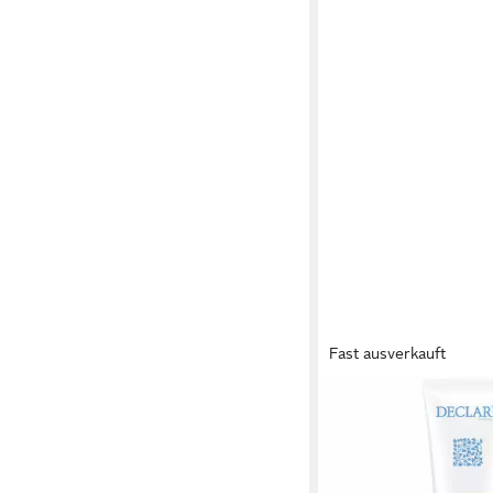
Fast ausverkauft
DECLARÉ
Gesichts-Reinigungs
BALANCE reinigendes
28,73 €
(143,65 €/ 1 l)