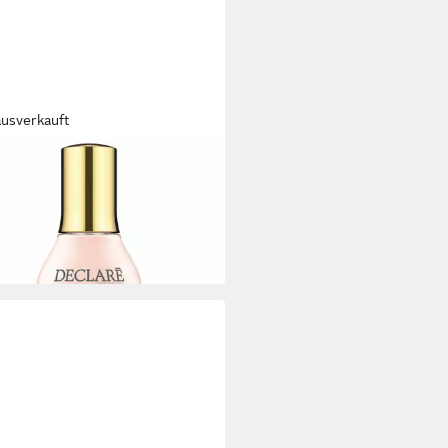
ausverkauft
LARÉ
escreme STRESS BALANCE
irritation serum
5 €
,00 €/ 1 l)
rbar - in 9-11 Werktagen bei dir