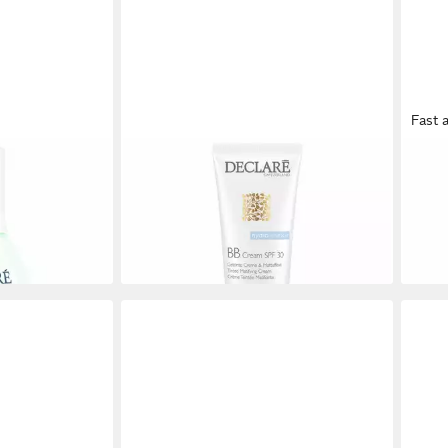
Fast 
DECLARÉ
DEC
IC Haut
BB-Creme Hydrocare BB Gream
Tag
SPF30
anti-
41,94 €
67,1
(838,80 €/ 1 l)
(1.343
lieferbar - in 9-11 Werktagen bei dir
liefe