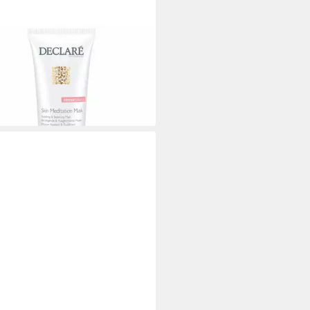
LARÉ
chtsmaske Stress Balance Haut
tation Mask
7 €
93 €/ 1 l)
rbar - in 9-11 Werktagen bei dir