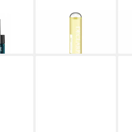
DECLARÉ
DEC
tamineral After
Gesichtsmaske Age Control Cellular
Gesi
ntrate
Action Ampoule Set
Medi
36,21 €
43,5
(14.484,00 €/ 1 l)
(580,
gen bei dir
lieferbar - in 9-11 Werktagen bei dir
liefe