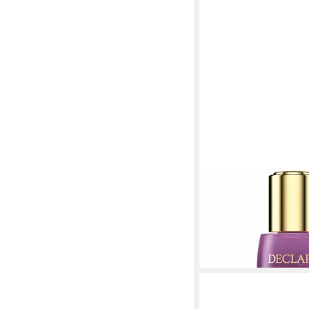
DECLARÉ
Augenserum AGE C
essential Augenliftse
55,50 €
(3.700,00 €/ 1 l)
lieferbar - in 9-11 Werkta