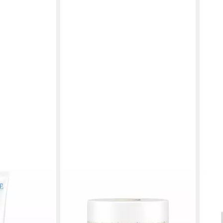
DECLARÉ
DEC
schaum PURE
Tagescreme STRESS BALANCE
Tage
 Gel
couperose solution
Vita
61,01 €
55,8
(1.220,20 €/ 1 l)
(1.117