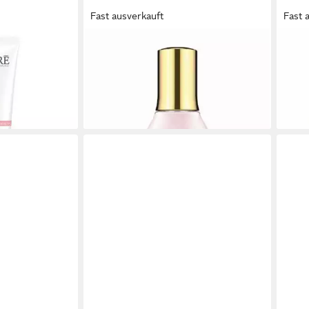
Fast ausverkauft
Fast 
DECLARÉ
DEC
ft Cleansing
Tagescreme Age Control Collagen &
Tag
-Up
Elastin Booster
esse
74,92 €
67,1
(1.498,40 €/ 1 l)
(1.343
gen bei dir
lieferbar - in 9-11 Werktagen bei dir
liefe