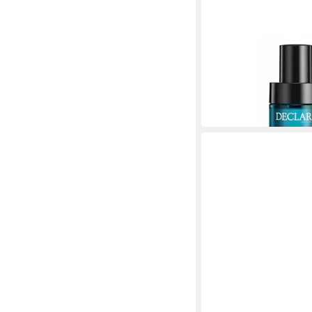
DECLARÉ
After Shave Lotion Vi
Shave Soothing Conce
44,61 €
(892,20 €/ 1 l)
lieferbar - in 9-11 Werkta