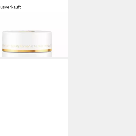
ausverkauft
LARÉ
escreme AGE CONTROL age
ntial cream
5 €
,00 €/ 1 l)
rbar - in 9-11 Werktagen bei dir