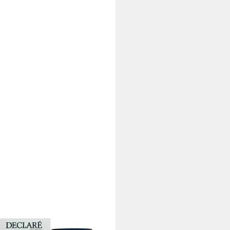
LARÉ
screme Vitamineral Q10 Multi-
min Cream
9 €
,80 €/ 1 l)