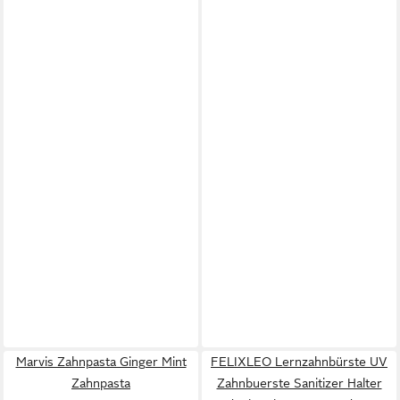
Marvis Zahnpasta Ginger Mint
FELIXLEO Lernzahnbürste UV
Zahnpasta
Zahnbuerste Sanitizer Halter