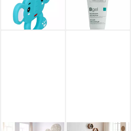
beruhigend, in einer Box,
Peelingeffekt -
17,86 €
weich BamBam 0m+
(238,13 €/ 1 l)
13,99 €
lieferbar - in 9-11 Werktagen bei
lieferbar - in 4-5 Werktagen bei dir
dir