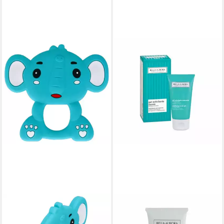
BAM BAM
BELLA AURORA
Beißring Beißring Elefant,
Gesichtsmaske Gel