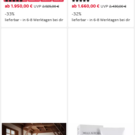
(4)
(3)
mit Matratze, 1 x Matratze, 2 x
Bettkasten, 1 x Bettkopfteil),
ab 1.950,00 €
ab 1.660,00 €
UVP
2.925,00 €
UVP
2.430,00 €
Bettkasten, 1 x Bettkopfteil),
Taschenfederkern, Hyper-
-33%
-32%
Hyper-Schaum, Bambus-
Schaum, Komfortschicht,
lieferbar - in 6-8 Werktagen bei dir
lieferbar - in 6-8 Werktagen bei dir
Strickstoff, Taschenfederkern,
Matratzenhöhe: 31 cm
Matratzenhöhe:29cm