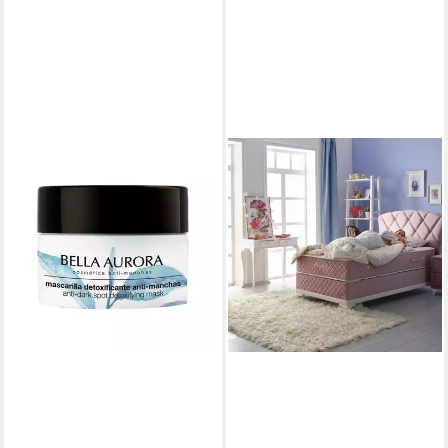
BELLA AURORA
Körperpflegemittel LIMPIEZA
FACIAL Anti-Pickel-Detox-
Maske
30,82 €
(410,93 €/ 1 l)
lieferbar in 3 Wochen