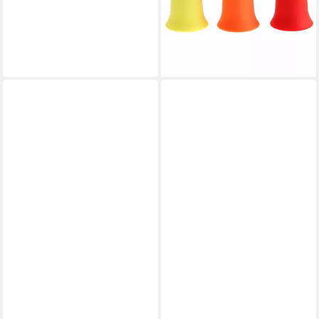
Naturprodukt
27,99 €
lieferbar - in 3-4 Werktagen bei dir
+2
BELLABAMBI