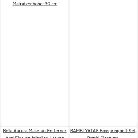
Matratzenhöhe: 30 cm
Bella Aurora Make-up-Entferner
BAMBI YATAK Boxspringbett Set,
Anti-Flecken-Mizellen-Lösung
Bambi Sleepure,