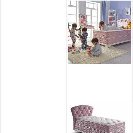
BAMBI
Kinderbett Kinderbett 90 x
200 Boxspringbett 90 x 200
inkl. Matratze Pinky
ab 1.099,00 €
UVP
2.000,00 €