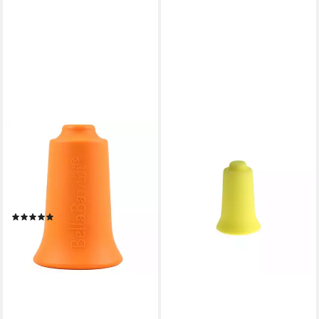
BELLABAMBI
Vakuum-Massager
Schröpfsauger Mini,
Behandelt durch Unterdruck
fasziales Gewebe
(1)
17,99 €
lieferbar - in 3-4 Werktagen bei dir