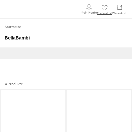
Mein Konto
Merkzettel
Warenkorb
Startseite
BellaBambi
4 Produkte