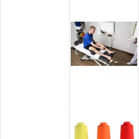
BELLABAMBI
Vakuum-Massager
Schröpfsauger Original,
Gebrauchsmustergeschütztes