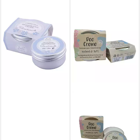
BADEFEE
Deo-Creme Samtweich, 1-tlg.,
Deo Creme mit Sheabutter,
Kokos- und Mandelöl 50 ml
8,99 €
(179,80 €/ 1 l)
lieferbar - in 6-7 Werktagen bei dir
BADEFEE
Deo-Creme Natural & Soft, 1-
tlg., mit Sheabutter, Kokos-
und Mandelöl 45 ml
8,99 €
(199,78 €/ 1 l)
lieferbar - in 6-7 Werktagen bei dir