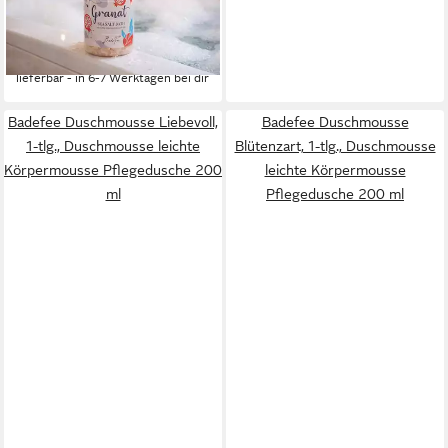
Meersalzkristalle
9,25 €
(18,50 €/ 1 kg)
lieferbar - in 6-7 Werktagen bei dir
Badefee Duschmousse Liebevoll,
Badefee Duschmousse
1-tlg., Duschmousse leichte
Blütenzart, 1-tlg., Duschmousse
Körpermousse Pflegedusche 200
leichte Körpermousse
ml
Pflegedusche 200 ml