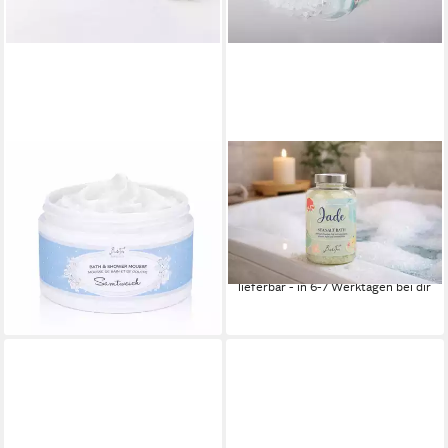
BADEFEE
BADEFEE
Duschmousse Samtweich, 1-
Badezusatz Jade, 1-tlg.,
tlg., Duschmousse leichte
Badesalz 500 g –
Körpermousse Pflegedusche
Meersalzkristalle
9,25 €
200 ml
(18,50 €/ 1 kg)
9,25 €
lieferbar - in 6-7 Werktagen bei dir
(46,25 €/ 1 l)
lieferbar - in 6-7 Werktagen bei dir