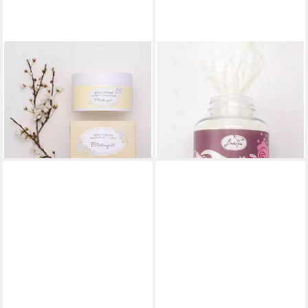
BADEFEE
BADEFEE
Körpercreme B321040, 1-tlg.,
Badezusatz Harmonie, 1-tlg.,
Luxuriöse Body Cream
Milchbad aus Molkepulver,
Blütenzart 200 ml
Mandelöl und Meersalz 370 g
13,49 €
10,49 €
(67,45 €/ 1 l)
(28,35 €/ 1 kg)
lieferbar - in 6-7 Werktagen bei dir
lieferbar - in 6-7 Werktagen bei dir