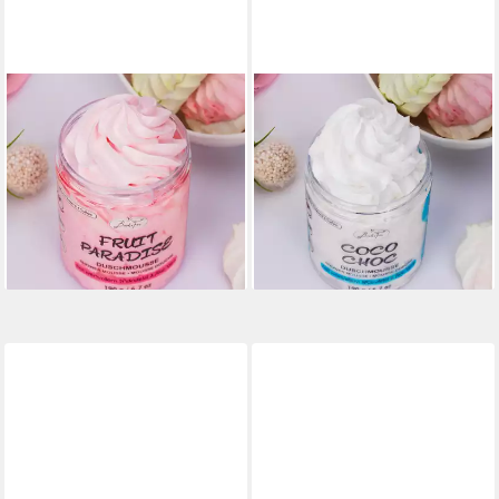
BADEFEE
BADEFEE
Duschmousse Fruit Paradies,
Duschmousse Coco Choc, 1-
1-tlg., Duschmousse leichte
tlg., Duschmousse leichte
Körpermousse Pflegedusche
Körpermousse Pflegedusche
190 g
190 g
10,25 €
10,25 €
(53,95 €/ 1 kg)
(53,95 €/ 1 kg)
lieferbar - in 6-7 Werktagen bei dir
lieferbar - in 6-7 Werktagen bei dir