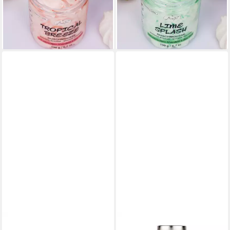
Pflegedusche 190 g
190 g
10,25 €
10,25 €
(53,95 €/ 1 kg)
(53,95 €/ 1 kg)
lieferbar - in 6-7 Werktagen bei dir
lieferbar - in 6-7 Werktagen bei dir