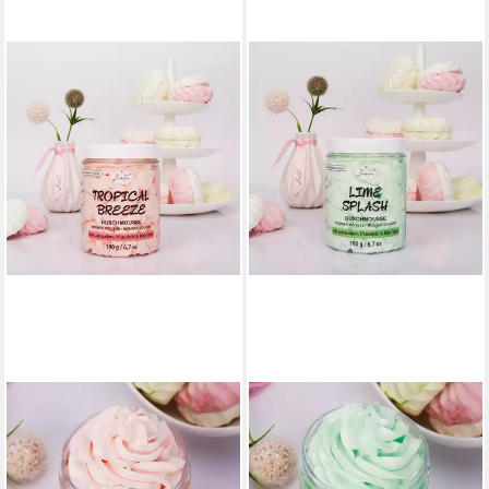
BADEFEE
BADEFEE
Duschmousse Tropical
Duschmousse Lime Splash, 1-
Breeze, 1-tlg., Duschmousse
tlg., Duschmousse leichte
leichte Körpermousse
Körpermousse Pflegedusche