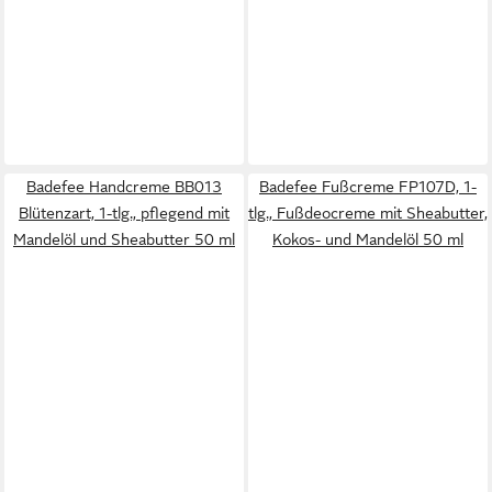
Badefee Handcreme BB013
Badefee Fußcreme FP107D, 1-
Blütenzart, 1-tlg., pflegend mit
tlg., Fußdeocreme mit Sheabutter,
Mandelöl und Sheabutter 50 ml
Kokos- und Mandelöl 50 ml