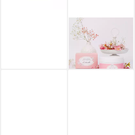
BADEFEE
Körperlotion B321059, 1-tlg.,
Luxuriöse Body Cream
Liebevoll 200 ml
13,49 €
(67,45 €/ 1 l)
lieferbar - in 6-7 Werktagen bei dir