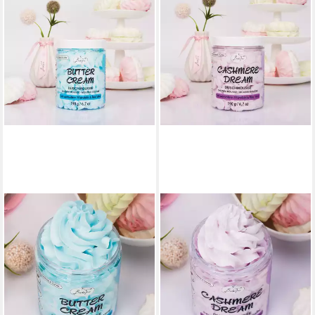
BADEFEE
BADEFEE
Duschmousse Butter Cream,
Duschmousse Cashmere
1-tlg., Duschmousse leichte
Dream, 1-tlg., Duschmousse
Körpermousse Pflegedusche
leichte Körpermousse
190 g
Pflegedusche 190 g
10,25 €
10,25 €
(53,95 €/ 1 kg)
(53,95 €/ 1 kg)
lieferbar - in 6-7 Werktagen bei dir
lieferbar - in 6-7 Werktagen bei dir