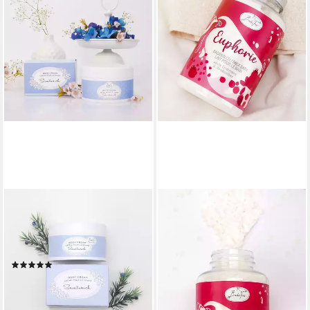
BADEFEE
BADEFEE
Körpercreme B321042, 1-tlg.,
Badezusatz Euphorie, 1-tlg.,
Luxuriöse Body Cream
Milchbad aus Molkepulver,
Samtweich 200 ml
Mandelöl und Meersalz 370 g
(1)
10,49 €
13,49 €
(28,35 €/ 1 kg)
(67,45 €/ 1 l)
lieferbar - in 6-7 Werktagen bei dir
lieferbar - in 6-7 Werktagen bei dir