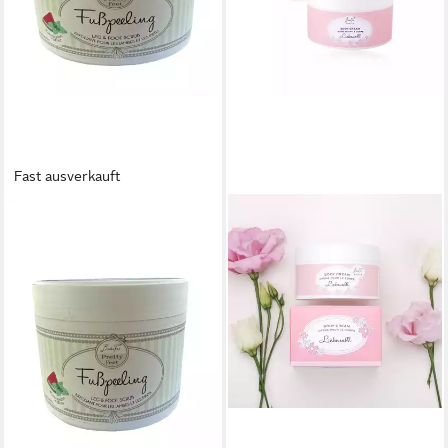
Fast ausverkauft
BADEFEE
Fußpeeling Wassermelone-
Minze, 1-tlg., mit Avocado-,
Kokos- und Mandelöl 370 g
10,25 €
(27,70 €/ 1 kg)
lieferbar - in 6-7 Werktagen bei dir