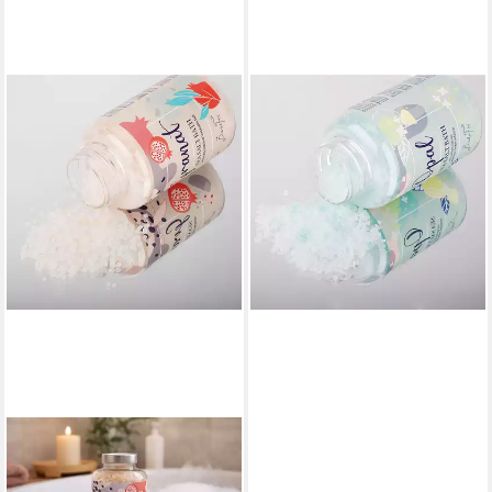
BADEFEE
Badezusatz Opal, 1-tlg.,
Badesalz 500 g –
Meersalzkristalle
9,25 €
(18,50 €/ 1 kg)
lieferbar - in 6-7 Werktagen bei dir
BADEFEE
Badezusatz Granatapfel, 1-tlg.,
Badesalz 500 g –