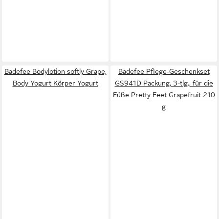
Badefee Bodylotion softly Grape,
Badefee Pflege-Geschenkset
Body Yogurt Körper Yogurt
GS941D Packung, 3-tlg., für die
Füße Pretty Feet Grapefruit 210
g