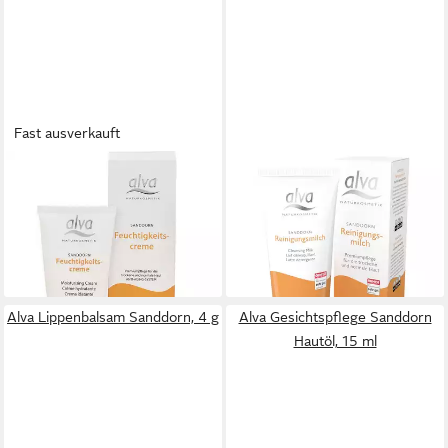
Fast ausverkauft
ALVA
ALVA
Feuchtigkeitscreme
Gesichtspflege Sanddorn
Sanddorn, 50 ml
Reinigungsmilch, 100 ml
20,90 €
14,90 €
(418,00 €/ 1 l)
(14,90 €/ 100 ml)
lieferbar - in 2-3 Werktagen bei dir
lieferbar - in 2-3 Werktagen bei dir
Alva Lippenbalsam Sanddorn, 4 g
Alva Gesichtspflege Sanddorn
Hautöl, 15 ml