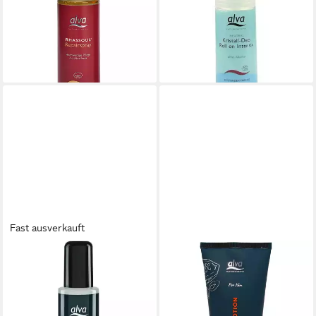
Roll-on intensiv alva, 50 ml,
11,90 €
ohne Alkohol
(158,67 €/ 1 l)
lieferbar - in 2-3 Werktagen bei dir
ab 9,90 €
(198,00 €/ 1 l)
lieferbar - in 2-3 Werktagen bei dir
Fast ausverkauft
ALVA
ALVA
Deo-Spray FOR HIM Kristall
Bodylotion FOR HIM, 175 ml
12,90 €
Deo Intensiv Spray, 75 ml
(73,71 €/ 1 l)
ab 10,90 €
lieferbar - in 2-3 Werktagen bei dir
(145,33 €/ 1 l)