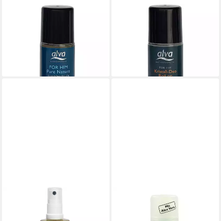
ALVA
ALVA
Deo-Kristall FOR HIM Pure
Deo-Roller FOR HIM Kristall
Nature Kristall Roll On, 50 ml
Deo Roll On, 50 ml
ab 9,90 €
ab 9,90 €
(19,80 €/ 100 ml)
(198,00 €/ 1 l)
lieferbar - in 2-3 Werktagen bei dir
lieferbar - in 2-3 Werktagen bei dir
ALVA
ALVA NATURKOSMETIK GMBH &
CO. KG
Gesichtspflege Rhassoul
Deo-Roller KRISTALL DEO
Repairspray, 75 ml