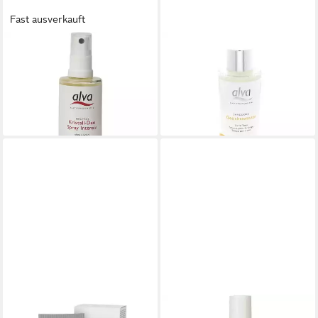
Fast ausverkauft
ALVA
ALVA
Deo-Spray Kristall Deo Spray
Gesichtswasser Sanddorn,
INTENSIV, 75 ml
100 ml
ab 10,90 €
16,90 €
(145,33 €/ 1 l)
(16,90 €/ 100 ml)
lieferbar - in 2-3 Werktagen bei dir
lieferbar - in 2-3 Werktagen bei dir
ALVA