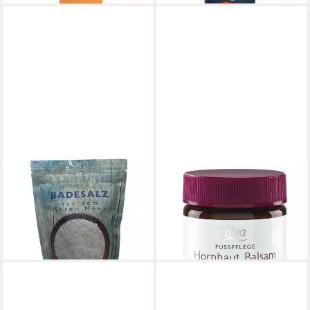
ALVA
ALVA
Badesalz naturbelassen, 500
Hornhautbalsam Hornhaut
g
Balsam, 30 ml
6,90 €
12,90 €
(13,80 €/ 1 kg)
(430,00 €/ 1 l)
lieferbar - in 2-3 Werktagen bei dir
lieferbar - in 2-3 Werktagen bei dir