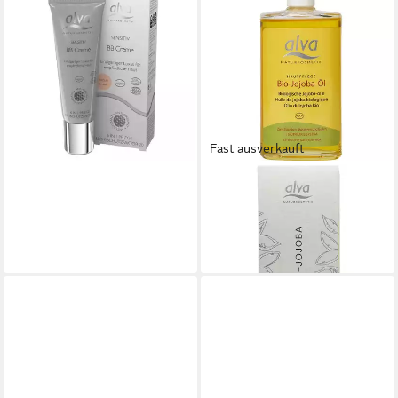
Gesichtspflege Sensitiv BB
Creme medium brown, 30 ml
29,90 €
(996,67 €/ 1 l)
lieferbar - in 2-3 Werktagen bei dir
Fast ausverkauft
ALVA
Körperöl Bio Jojobaöl, 125 ml
17,90 €
(143,20 €/ 1 l)
lieferbar - in 2-3 Werktagen bei dir