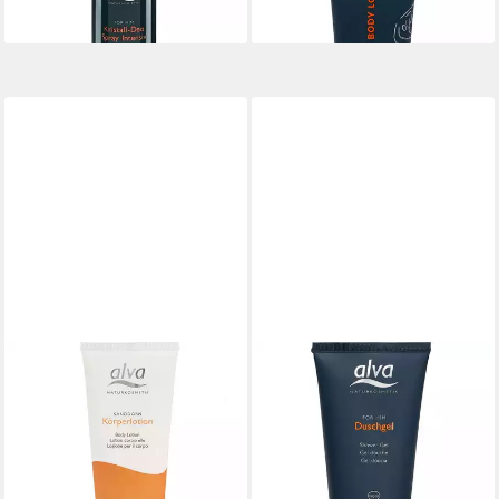
lieferbar - in 2-3 Werktagen bei dir
ALVA
ALVA
Körperlotion Sanddorn, 100
Duschgel FOR HIM, 175 ml
9,90 €
ml
(56,57 €/ 1 l)
15,90 €
lieferbar - in 2-3 Werktagen bei dir
(15,90 €/ 100 ml)
lieferbar - in 2-3 Werktagen bei dir