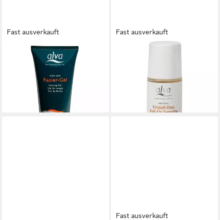
Fast ausverkauft
Fast ausverkauft
ALVA
ALVA
Rasiercreme FOR HIM Rasier
Deo-Roller Kristall Deo ROLL
Gel, 75 ml
ON SENSITIV, 50 ml
10,90 €
ab 9,90 €
(145,33 €/ 1 l)
(198,00 €/ 1 l)
lieferbar - in 2-3 Werktagen bei dir
lieferbar - in 2-3 Werktagen bei dir
Fast ausverkauft