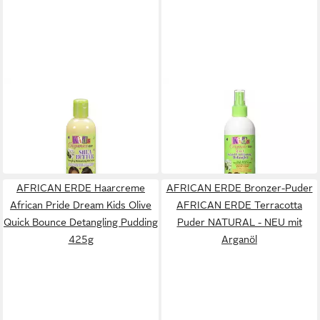
AFRICA'S BEST
AFRICAN ERDE
Haarcreme Shea Butter
Haarspülung Africas Best
Detangling Moisturizing
Kids Organics 2- n-1 Organic
ab 6,99 €
9,99 €
Conditioning Detangler 355g
(19,69 €/ 1.000 g)
(28,14 €/ 1.000 g)
in 2-3 Werktagen bei dir
in 2-3 Werktagen bei dir
AFRICAN ERDE Haarcreme
AFRICAN ERDE Bronzer-Puder
African Pride Dream Kids Olive
AFRICAN ERDE Terracotta
Quick Bounce Detangling Pudding
Puder NATURAL - NEU mit
425g
Arganöl