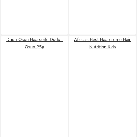
Dudu-Osun Haarseife Dudu -
Africa's Best Haarcreme Hair
Osun 25g
Nutrition Kids