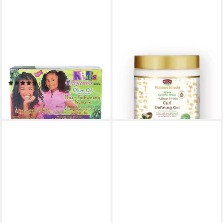
AFRICAN ERDE
AFRICAN PRIDE
Haarkur Africa's BEST KIDS
Haargel APN Moisture
Natural Organics Hair
Miracle Curl Defining Gel
ab 9,99 €
Conditioning Softening 650g
(1)
(19,59 €/ 1.000 g)
11,49 €
in 2-3 Werktagen bei dir
(17,68 €/ 1.000 g)
in 2-3 Werktagen bei dir