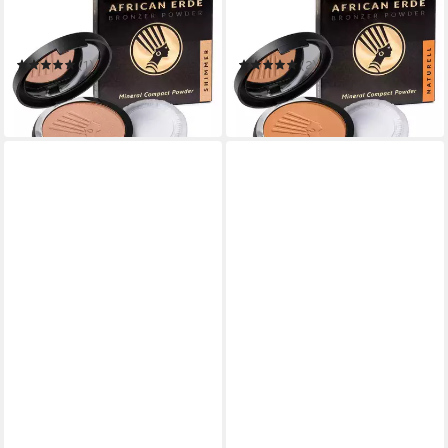
Bronzer-Puder AFRICAN
Bronzer-Puder AFRICAN
ERDE Compact Powder
ERDE Compact Powder
SHIMMER
NATURELL
(1)
(2)
9,99 €
9,99 €
(99,90 €/ 100 g)
(99,90 €/ 100 g)
in 4-5 Werktagen bei dir
in 4-5 Werktagen bei dir