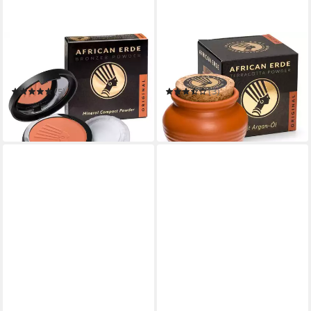
AFRICAN ERDE
AFRICAN ERDE
Bronzer-Puder AFRICAN
Bronzer-Puder AFRICAN
ERDE Compact Powder
ERDE Terracotta Puder
ORIGINAL
ORIGINAL - NEU mit Arganöl
(5)
(3)
9,99 €
11,95 €
(99,90 €/ 100 g)
(99,58 €/ 100 g)
in 4-5 Werktagen bei dir
in 4-5 Werktagen bei dir