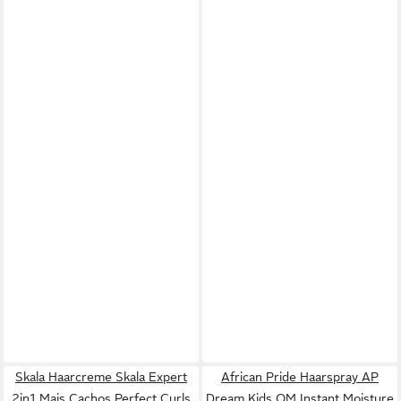
Skala Haarcreme Skala Expert
African Pride Haarspray AP
2in1 Mais Cachos Perfect Curls
Dream Kids OM Instant Moisture