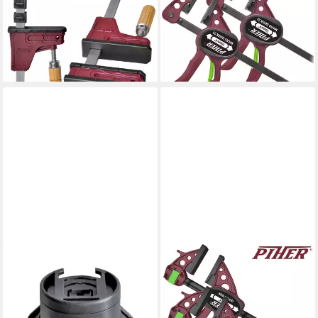
Einhandzwinge 4 x Parallel
Schraubzwinge 1 Paar Micro
Schraubzwinge PRL 400 kg
Quick 25 kg Einhandzwinge
80 cm
10 cm, (1 Paar)
179,00 €
ab 32,90 €
lieferbar - in 2-3 Werktagen bei dir
lieferbar - in 2-3 Werktagen bei dir
PIHER
PIHER
Einhandzwinge Piher Set
Schraubzwinge 2 x Quick
Quick Eckenspanner
Extra Einhandzwinge 90 cm,
12,99 €
(2er-Set)