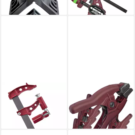
lieferbar - in 3-4 Werktagen bei dir
74,90 €
lieferbar - in 2-3 Werktagen bei dir
PIHER
PIHER
Schraubzwinge Piher
Zwinge 8 x Druckzwinge,
Schraubzwinge Maxipress E
Zange verstellbar 5 cm Set,
900 kg 30 cm, (1 Stück)
(4 Paar, 8 St)
ab 38,90 €
ab 59,90 €
lieferbar - in 2-3 Werktagen bei dir
lieferbar - in 2-3 Werktagen bei dir