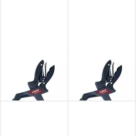
PIHER
PIHER
Spannzwinge Piher
Spannzwinge Piher
Progressiv-Spannzange rund
Progressiv-Spannzange rund
5,5 cm
8,5 cm
9,99 €
13,99 €
lieferbar - in 3-4 Werktagen bei dir
lieferbar - in 3-4 Werktagen bei dir