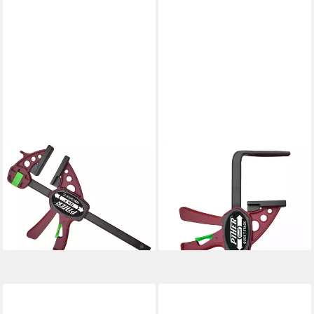
PIHER
PIHER
Schraubzwinge Mini Quick
Einhandzwinge Piher T-Track
Einhandzwinge 30 cm,
für Führungsschiene 22 cm
23,99 €
(Einzeln)
lieferbar - in 3-4 Werktagen bei dir
26,90 €
lieferbar - in 2-3 Werktagen bei dir