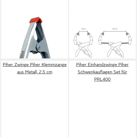
PIHER
PIHER
Zwinge Piher Klemmzange
Schraubzwinge 2 x
aus Metall, 5 cm
Ausziehbare Spannzange 16
3,99 €
cm 52204, (Set)
lieferbar - in 3-4 Werktagen bei dir
37,90 €
lieferbar - in 2-3 Werktagen bei dir
Piher Zwinge Piher Klemmzange
Piher Einhandzwinge Piher
aus Metall, 2,5 cm
Schwenkauflagen Set für
PRL400