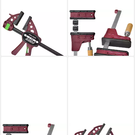
PIHER
PIHER
Zwinge Quick Einhandzwinge
Schraubzwinge Parallel
Extra 90 cm, (Stück)
Schraubzwinge 400 kg 80
37,50 €
cm, (1 Stück)
lieferbar - in 2-3 Werktagen bei dir
47,90 €
lieferbar - in 2-3 Werktagen bei dir
PIHER
PIHER