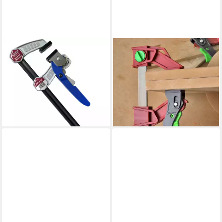
PIHER
PIHER
Schraubzwinge Piher PAL Alu
Klemmzwinge Light Pal 120
Quick 250 kg Zwinge 15 cm,
kg Zwinge 30 cm,
(Stück)
(Klemmzwinge, 1 Stück),
42,90 €
Spannklemme
lieferbar - in 2-3 Werktagen bei dir
25,30 €
lieferbar - in 2-3 Werktagen bei dir