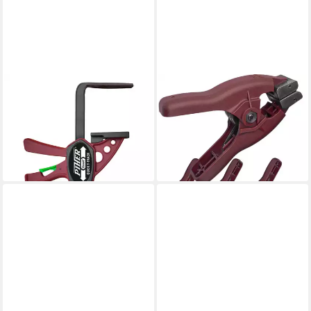
PIHER
PIHER
Einhandzwinge Piher T-Track
Klemmzwinge 4 x
für Führungsschiene 15 cm
Druckzwinge, Zange
19,99 €
verstellbar 3 cm Set, (4 St)
lieferbar - in 3-4 Werktagen bei dir
ab 25,90 €
lieferbar - in 2-3 Werktagen bei dir