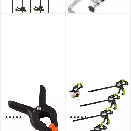
49,99 €
lieferbar - in 2-3 Werktagen bei dir
BURI
TRUTZHOLM
Schraubzwinge Federzwingen
Schraubzwinge 4x
Leimzwinge Klemmzwinge
Einhandzwinge
Schraubzwinge Kantenzwinge
Schnellspannzwinge
115mm, (1 St)
Schraubzwinge Spanner, (Set)
(1)
(1)
0,32 €
40,99 €
lieferbar - in 4-5 Werktagen bei dir
lieferbar - in 2-3 Werktagen bei dir