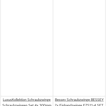
LuxusKollektion Schraubzwinge
Bessey Schraubzwinge BESSEY
Schraubzwingen Set 4x 300mm
2x Einhandzwinge EZS11-4 SET,