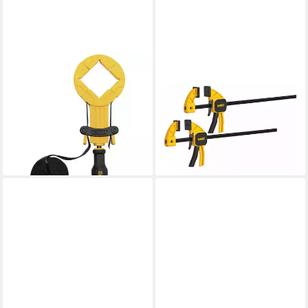
DEWALT
DEWALT
Schraubzwinge DEWALT
Zwinge DEWALT
DWHT83839-0 Bandzwinge
Einhandzwinge Medium
31,54 €
300mm 12IN 2er Pack 45kg
lieferbar - in 2-3 Werktagen bei dir
Spannkraft DWHT0-
36,40 €
lieferbar - in 3-4 Werktagen bei dir