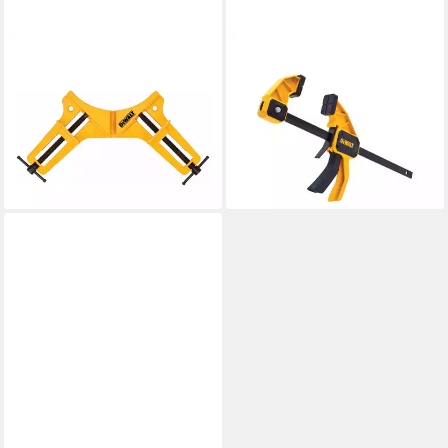
DEWALT
DEWALT
Schraubstock DEWALT
Zwinge DEWALT
90Grad Gehrungsspanner
Einhandzwinge 300mm
ab 27,94 €
Spannweite 76mm 90kg
lieferbar - in 2-3 Werktagen bei dir
Spannkraft DWHT8384
ab 11,22 €
lieferbar - in 2-3 Werktagen bei dir