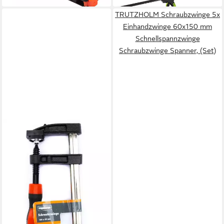
TRUTZHOLM Schraubzwinge 5x
Einhandzwinge 60x150 mm
Schnellspannzwinge
Schraubzwinge Spanner, (Set)
PRIMASTER
Schraubzwinge Primaster
Schraubzwinge 15 x 5 cm mit
7,14 €
lieferbar - in 3-4 Werktagen bei dir