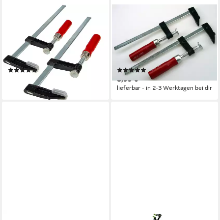
EUROTOOLS
EASY WORK
Schraubzwinge
Schraubzwinge
Schraubzwingen-Satz, 2-teilig,
Schraubzwingen 200mm 2er
50 mm x 300 mm,
Set Leimzwingen
Doppelpack, Temperguss
Bastelschraubzwingen
(1)
(1)
8,61 €
8,99 €
lieferbar - in 3-4 Werktagen bei dir
lieferbar - in 2-3 Werktagen bei dir