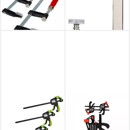
39,99 €
50 mm x 150 mm,
UVP
59,90 €
Doppelpack, Temperguss
-33%
lieferbar - in 2-3 Werktagen bei dir
7,42 €
lieferbar - in 3-4 Werktagen bei dir
TRUTZHOLM
BURI
Schraubzwinge 4x
Schraubzwinge
Einhandzwingen
Schnellspannzwingen - Set
Schnellspannzwinge
Spannzwingen Leimzwingen
ergonomischer Griff 60x300
Einhandzwingen Zwin, (1 St)