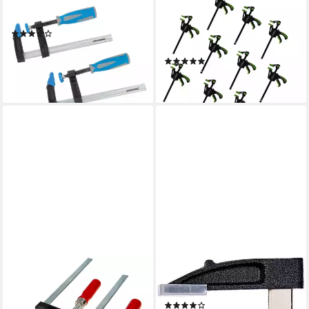
TRUTZHOLM
Schraubzwinge 2 x
Schraubzwinge 10er Set
Schraubzwinge 150 x 50 mm
Einhandzwingen 35x105 mm,
(2)
ab 18,99 €
(Set)
lieferbar - in 2-3 Werktagen bei dir
(5)
19,99 €
lieferbar - in 2-3 Werktagen bei dir
EUROTOOLS
Schraubzwinge 10 x Bastler
Schraubzwinge
Schraubzwinge 50 x 150 mm
Schraubzwingen-Satz, 2-teilig,
(2)